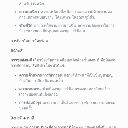
สำหรับงานหนัก.
ความเหนียว
: ความเหนียวที่เหนือกว่าและความต้านทานต่อ
การแตกหักแบบเปราะ, โดยเฉพาะในอุณหภูมิต่ำ.
ช่วงชีวิต
: อายุการใช้งานยาวนานขึ้น, ลดความต้องการในการ
บำรุงรักษาและต้นทุนตลอดอายุการใช้งาน.
การป้องกันการกัดกร่อน
สังกะสี
การชุบสังกะสี
เกี่ยวข้องกับการเคลือบเหล็กด้วยชั้นสังกะสีเพื่อป้องกัน
การกัดกร่อน. สิทธิประโยชน์ได้แก่:
ความต้านทานการกัดกร่อน
: สังกะสีทำหน้าที่เป็นชั้นบูชายัญ,
ป้องกันการเกิดสนิมบนเหล็ก.
ความทนทาน
: ช่วยยืดอายุการใช้งานของหอคอยโดยสร้าง
เกราะป้องกันที่แข็งแกร่ง.
การซ่อมบำรุง
: ลดความจําเป็นในการบํารุงรักษาและซ่อมแซม
บ่อยครั้ง.
สังกะสี + ทาสี
การรวมกัน
การชุบสังกะสีด้วยการทาสี
ให้การปกป้องที่ดียิ่งขึ้น. ข้อดี