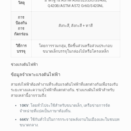
มาตรฐาน ASTM A36/S235JO/SS400,
วัสดุ
Q420B/ASTM A572 Gr60/S420NL
การ
ป้องกัน
สังกะสี, สังกะสี + ทาสี
การ
กัดกร่อน
วิธีการ
โดยการรวมกลุ่ม, ยึดชิ้นส่วนหรือส่วนประกอบ
บรรจุ
ขนาดเล็กบรรจุในกล่องไม้หรือโครงเหล็ก
ช่วงแรงดันไฟฟ้า
ข้อมูลจำเพาะแรงดันไฟฟ้า
สายส่งไฟฟ้าต้องทำงานที่ระดับแรงดันไฟฟ้าที่แตกต่างกันเพื่อรองรับ
ระยะทางและความจุไฟฟ้าที่แตกต่างกัน. ช่วงแรงดันไฟฟ้าสำหรับ
สายเหล่านี้อาจรวมถึง:
10KV
: โดยทั่วไปจะใช้สำหรับขนาดเล็ก, เครือข่ายการจัด
จำหน่ายที่แปลเป็นภาษาท้องถิ่น.
66KV
: ใช้กันทั่วไปในการกระจายพลังงานในเมืองและในชนบท
ขนาดกลาง.