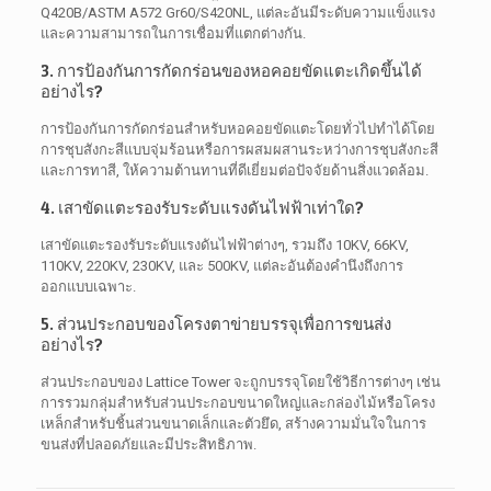
Q420B/ASTM A572 Gr60/S420NL, แต่ละอันมีระดับความแข็งแรง
และความสามารถในการเชื่อมที่แตกต่างกัน.
3. การป้องกันการกัดกร่อนของหอคอยขัดแตะเกิดขึ้นได้
อย่างไร?
การป้องกันการกัดกร่อนสำหรับหอคอยขัดแตะโดยทั่วไปทำได้โดย
การชุบสังกะสีแบบจุ่มร้อนหรือการผสมผสานระหว่างการชุบสังกะสี
และการทาสี, ให้ความต้านทานที่ดีเยี่ยมต่อปัจจัยด้านสิ่งแวดล้อม.
4. เสาขัดแตะรองรับระดับแรงดันไฟฟ้าเท่าใด?
เสาขัดแตะรองรับระดับแรงดันไฟฟ้าต่างๆ, รวมถึง 10KV, 66KV,
110KV, 220KV, 230KV, และ 500KV, แต่ละอันต้องคำนึงถึงการ
ออกแบบเฉพาะ.
5. ส่วนประกอบของโครงตาข่ายบรรจุเพื่อการขนส่ง
อย่างไร?
ส่วนประกอบของ Lattice Tower จะถูกบรรจุโดยใช้วิธีการต่างๆ เช่น
การรวมกลุ่มสำหรับส่วนประกอบขนาดใหญ่และกล่องไม้หรือโครง
เหล็กสำหรับชิ้นส่วนขนาดเล็กและตัวยึด, สร้างความมั่นใจในการ
ขนส่งที่ปลอดภัยและมีประสิทธิภาพ.