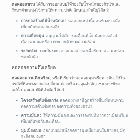
หอคอยแขวน
ได้รับการออกแบบให้รองรับน้ำหนักของตัวนำและ
รักษาตำแหน่งไว้ภายใต้สภาวะปกติ. ลักษณะสำคัญได้แก่:
การก่อสร้างที่มีน้ำหนักเบา
: หอคอยเหล่านี้ค่อนข้างเบาเมื่อ
เทียบกับหอคอยแรงดึง.
ความยืดหยุ่น
: อนุญาตให้มีการเคลื่อนที่เล็กน้อยของตัวนำ
เนื่องจากลมหรือการขยายตัวทางความร้อน.
ระยะห่าง
: วางเป็นระยะตามแนวสายส่งเพื่อรักษาความหย่อน
ของตัวนำ.
หอคอยความตึงเครียด
หอคอยความตึงเครียด
, หรือที่เรียกว่าหอคอยมุมหรือทางตัน, ใช้ใน
กรณีที่ทิศทางสายส่งเปลี่ยนแปลงหรือ ณ จุดสำคัญ เช่น ทางข้าม
แม่น้ำ. คุณสมบัติที่สำคัญได้แก่:
โครงสร้างที่แข็งแกร่ง
: หอคอยเหล่านี้ถูกสร้างขึ้นเพื่อทนทาน
ต่อความเค้นเชิงกลของความตึงของตัวนำ.
ความมั่นคง
: ให้ความมั่นคงและการรองรับที่มากกว่าเมื่อเปรียบ
เทียบกับหอกันสะเทือน.
มุมเบี่ยงเบน
: ออกแบบมาเพื่อจัดการมุมเบี่ยงเบนในสายส่ง, มัก
จะถึง 90 องศา.