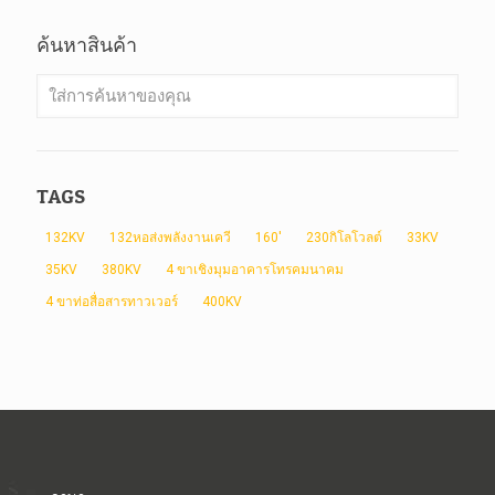
ค้นหาสินค้า
TAGS
132KV
132หอส่งพลังงานเควี
160'
230กิโลโวลต์
33KV
35KV
380KV
4 ขาเชิงมุมอาคารโทรคมนาคม
4 ขาท่อสื่อสารทาวเวอร์
400KV