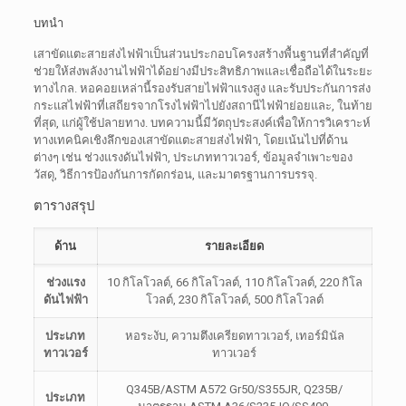
บทนำ
เสาขัดแตะสายส่งไฟฟ้าเป็นส่วนประกอบโครงสร้างพื้นฐานที่สำคัญที่
ช่วยให้ส่งพลังงานไฟฟ้าได้อย่างมีประสิทธิภาพและเชื่อถือได้ในระยะ
ทางไกล. หอคอยเหล่านี้รองรับสายไฟฟ้าแรงสูง และรับประกันการส่ง
กระแสไฟฟ้าที่เสถียรจากโรงไฟฟ้าไปยังสถานีไฟฟ้าย่อยและ, ในท้าย
ที่สุด, แก่ผู้ใช้ปลายทาง. บทความนี้มีวัตถุประสงค์เพื่อให้การวิเคราะห์
ทางเทคนิคเชิงลึกของเสาขัดแตะสายส่งไฟฟ้า, โดยเน้นไปที่ด้าน
ต่างๆ เช่น ช่วงแรงดันไฟฟ้า, ประเภททาวเวอร์, ข้อมูลจำเพาะของ
วัสดุ, วิธีการป้องกันการกัดกร่อน, และมาตรฐานการบรรจุ.
ตารางสรุป
ด้าน
รายละเอียด
ช่วงแรง
10 กิโลโวลต์, 66 กิโลโวลต์, 110 กิโลโวลต์, 220 กิโล
ดันไฟฟ้า
โวลต์, 230 กิโลโวลต์, 500 กิโลโวลต์
ประเภท
หอระงับ, ความตึงเครียดทาวเวอร์, เทอร์มินัล
ทาวเวอร์
ทาวเวอร์
Q345B/ASTM A572 Gr50/S355JR, Q235B/
ประเภท