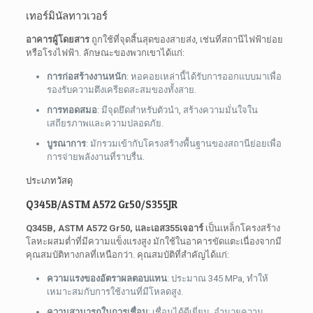
เทอร์มินัลทาวเวอร์
อาคารผู้โดยสาร
ถูกใช้ที่จุดสิ้นสุดของสายส่ง, เช่นที่สถานีไฟฟ้าย่อย
หรือโรงไฟฟ้า. ลักษณะของพวกเขาได้แก่:
การก่อสร้างงานหนัก
: หอคอยเหล่านี้ได้รับการออกแบบมาเพื่อ
รองรับความตึงเครียดสะสมของทั้งสาย.
การทอดสมอ
: มีจุดยึดสำหรับตัวนำ, สร้างความมั่นใจใน
เสถียรภาพและความปลอดภัย.
บูรณาการ
: มักรวมเข้ากับโครงสร้างพื้นฐานของสถานีย่อยเพื่อ
การจ่ายพลังงานที่ราบรื่น.
ประเภทวัสดุ
Q345B/ASTM A572 Gr50/S355JR
Q345B, ASTM A572 Gr50, และเอส355เจอาร์
เป็นเหล็กโครงสร้าง
โลหะผสมต่ำที่มีความแข็งแรงสูง มักใช้ในอาคารขัดแตะเนื่องจากมี
คุณสมบัติทางกลที่เหนือกว่า. คุณสมบัติที่สำคัญได้แก่:
ความแรงของอัตราผลตอบแทน
: ประมาณ 345 MPa, ทำให้
เหมาะสมกับการใช้งานที่มีโหลดสูง.
ความสามารถในการเชื่อม
: เชื่อมได้ดีเยี่ยม, อำนวยความ