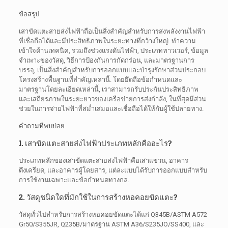
ข้อสรุป
เสาขัดแตะสายส่งไฟฟ้าถือเป็นสิ่งสำคัญสำหรับการส่งพลังงานไฟฟ้า
ที่เชื่อถือได้และมีประสิทธิภาพในระยะทางที่กว้างใหญ่. ทำความ
เข้าใจด้านเทคนิค, รวมถึงช่วงแรงดันไฟฟ้า, ประเภททาวเวอร์, ข้อมูล
จำเพาะของวัสดุ, วิธีการป้องกันการกัดกร่อน, และมาตรฐานการ
บรรจุ, เป็นสิ่งสำคัญสำหรับการออกแบบและบำรุงรักษาส่วนประกอบ
โครงสร้างพื้นฐานที่สำคัญเหล่านี้. โดยยึดถือข้อกำหนดและ
มาตรฐานโดยละเอียดเหล่านี้, เราสามารถรับประกันประสิทธิภาพ
และเสถียรภาพในระยะยาวของเครือข่ายการส่งกำลัง, ในที่สุดมีส่วน
ช่วยในการจ่ายไฟฟ้าที่สม่ำเสมอและเชื่อถือได้ให้กับผู้ใช้ปลายทาง.
คำถามที่พบบ่อย
1. เสาขัดแตะสายส่งไฟฟ้าประเภทหลักคืออะไร?
ประเภทหลักของเสาขัดแตะสายส่งไฟฟ้าคือเสาแขวน, อาคาร
ตึงเครียด, และอาคารผู้โดยสาร, แต่ละแบบได้รับการออกแบบสำหรับ
การใช้งานเฉพาะและข้อกำหนดทางกล.
2. วัสดุชนิดใดที่มักใช้ในการสร้างหอคอยขัดแตะ?
วัสดุทั่วไปสำหรับการสร้างหอคอยขัดแตะได้แก่ Q345B/ASTM A572
Gr50/S355JR, Q235B/มาตรฐาน ASTM A36/S235JO/SS400, และ