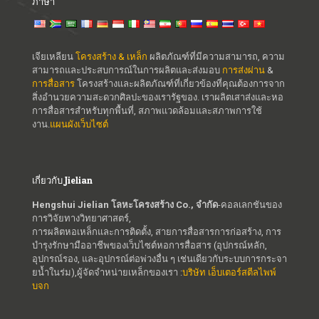
ภาษา
เจียเหลียน
โครงสร้าง & เหล็ก
ผลิตภัณฑ์ที่มีความสามารถ, ความ
สามารถและประสบการณ์ในการผลิตและส่งมอบ
การส่งผ่าน
&
การสื่อสาร
โครงสร้างและผลิตภัณฑ์ที่เกี่ยวข้องที่คุณต้องการจาก
สิ่งอำนวยความสะดวกศิลปะของเรารัฐของ. เราผลิตเสาส่งและหอ
การสื่อสารสำหรับทุกพื้นที่, สภาพแวดล้อมและสภาพการใช้
งาน.
แผนผังเว็บไซต์
เกี่ยวกับ Jielian
Hengshui Jielian โลหะโครงสร้าง Co., จำกัด
-คอลเลกชันของ
การวิจัยทางวิทยาศาสตร์,
การผลิตหอเหล็กและการติดตั้ง, สายการสื่อสารการก่อสร้าง, การ
บำรุงรักษามืออาชีพของเว็บไซต์หอการสื่อสาร (อุปกรณ์หลัก,
อุปกรณ์รอง, และอุปกรณ์ต่อพ่วงอื่น ๆ เช่นเดียวกับระบบการกระจา
ยน้ำในร่ม),ผู้จัดจำหน่ายเหล็กของเรา :
บริษัท เอ็บเตอร์สตีลไพพ์
บจก