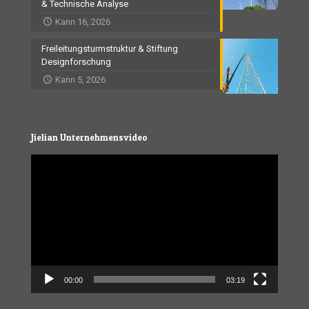
& Technische Analyse
Kann 16, 2026
Freileitungsturmstruktur & Stiftung
Designforschung
Kann 5, 2026
Jielian Unternehmensvideo
Video
Player
00:00
03:19