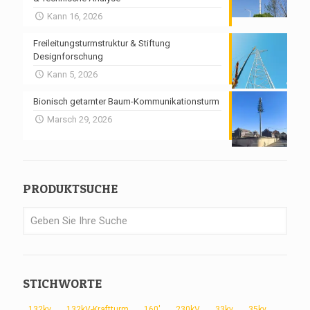
Kann 16, 2026
Freileitungsturmstruktur & Stiftung
Designforschung
Kann 5, 2026
Bionisch getarnter Baum-Kommunikationsturm
Marsch 29, 2026
PRODUKTSUCHE
STICHWORTE
132kv
132kV-Kraftturm
160'
230kV
33kv
35kv