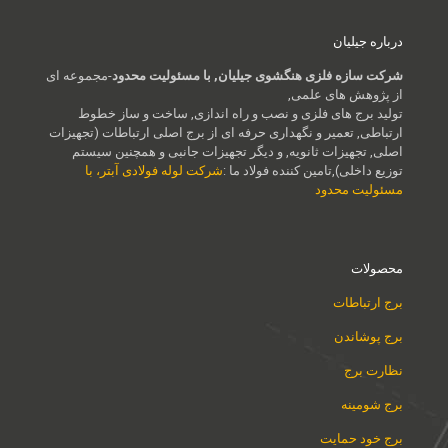
درباره جیلیان
شرکت سازه فلزی هنگشوی جیلیان, با مسئولیت محدود
-مجموعه ای
از پژوهش های علمی,
تولید برج های فلزی و نصب و راه اندازی, ساخت و ساز خطوط
ارتباطی, تعمیر و نگهداری حرفه ای از برج اصلی ارتباطات (تجهیزات
اصلی, تجهیزات ثانویه, و دیگر تجهیزات جانبی و همچنین سیستم
توزیع داخلی),تامین کننده فولاد ما :
شرکت لوله فولادی آبتر، با
مسئولیت محدود
محصولات
برج ارتباطات
برج پوشاندن
نظارت برج
برج شومینه
برج خود حمایت