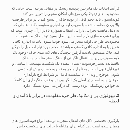
فرآیند انتخاب یک ماتریس پیچیده ریسک در مقابل هزینه است, جایی که
محدودیت های ژئوتکنیکی مرزهای امکان سنجی را تعیین می کند.
فونداسیون باید حجم کافی از توده خاک را بسیج کند تا در برابر ظرفیت
بالا بردن محاسبه شده با ضریب ایمنی اجباری مقاومت کند., عاملی که
به دلیل ماهیت بحرانی دارایی انتقال، همواره بالاتر از آن چیزی است که
برای فشرده سازی لازم است.. این اصل بسیج توده خاک مستقیماً به
محدودیت طراحی اولیه منجر می شود: فونداسیون باید به اندازه کافی
عمیق یا به اندازه کافی گسترده باشد تا حجم مورد نیاز اصطبل را درگیر
کند, خاک منسجم. نادیده گرفتن پیچیدگی های لایه بندی خاک - وجود یک
لایه ضعیف زیرین, یا انتقال ناگهانی از سنگ بستر مناسب به خاک
باقیمانده بسیار فرسوده - نشان دهنده یک شکست مهندسی اساسی و
غیرقابل قبول است., به ناچار منجر به تسویه حساب بیش از حد می
شود, اعوجاج زاویه ای, یا شکست کامل در شرایط اوج بارگذاری
طوفان. پایه است, در اصل, یک لنگر پیچیده, و قدرت نگهداری آن کاملاً
به خواص ژئوتکنیکی توده زمینی که درگیر می شود بستگی دارد.
2. تیپولوژی پی و مکانیک طراحی: مقاومت در برابر بالا آمدن و
لحظه
بارگیری تخصصی دکل های انتقال منجر به توسعه انواع فونداسیون های
متمایز شده است., هر کدام برای مقابله با حالت های شکست خاص