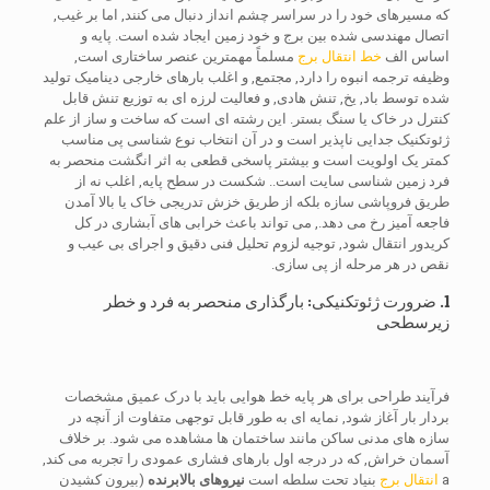
که مسیرهای خود را در سراسر چشم انداز دنبال می کنند, اما بر غیب,
اتصال مهندسی شده بین برج و خود زمین ایجاد شده است. پایه و
اساس الف
خط انتقال برج
مسلماً مهمترین عنصر ساختاری است,
وظیفه ترجمه انبوه را دارد, مجتمع, و اغلب بارهای خارجی دینامیک تولید
شده توسط باد, یخ, تنش هادی, و فعالیت لرزه ای به توزیع تنش قابل
کنترل در خاک یا سنگ بستر. این رشته ای است که ساخت و ساز از علم
ژئوتکنیک جدایی ناپذیر است و در آن انتخاب نوع شناسی پی مناسب
کمتر یک اولویت است و بیشتر پاسخی قطعی به اثر انگشت منحصر به
فرد زمین شناسی سایت است.. شکست در سطح پایه, اغلب نه از
طریق فروپاشی سازه بلکه از طریق خزش تدریجی خاک یا بالا آمدن
فاجعه آمیز رخ می دهد., می تواند باعث خرابی های آبشاری در کل
کریدور انتقال شود, توجیه لزوم تحلیل فنی دقیق و اجرای بی عیب و
نقص در هر مرحله از پی سازی.
1. ضرورت ژئوتکنیکی: بارگذاری منحصر به فرد و خطر
زیرسطحی
فرآیند طراحی برای هر پایه خط هوایی باید با درک عمیق مشخصات
بردار بار آغاز شود, نمایه ای به طور قابل توجهی متفاوت از آنچه در
سازه های مدنی ساکن مانند ساختمان ها مشاهده می شود. بر خلاف
آسمان خراش, که در درجه اول بارهای فشاری عمودی را تجربه می کند,
a
انتقال برج
بنیاد تحت سلطه است
نیروهای بالابرنده
(بیرون کشیدن