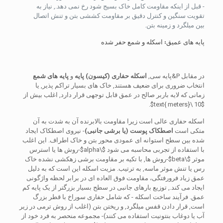
- قبل از اینکه مقاومت کامل خاک بسیج شود رخ نمی دهد., نیاز به
تقویت سنگین و کنترل دقیق بر مقاومت کششی بتن و تنش اتصال
بین میلگرد و زمینه بتن.
پایه های عمیق: اسکله و شمع حفر شده
در مقابل P&پایه سی,
اسکله حفاری (کیسون) پایه
و
پایه های شمع
انتخاب ضروری برای ضعیف هستند, خاک های بسیار تراکم پذیر, یا
زمانی که لایه باربر صالح در عمق قابل توجهی قرار دارد, اغلب بیش از
.
$10 \text{ meters}$
اسکله حفاری عالی است زیرا مقاومت بالابرنده آن به شدت به آن
متکی است
اصطکاک پوست (یا برشی جانبی)
- نیروی اصطکاک ایجاد
شده بین سطح استوانه ای عمودی محور بتن و خاک اطراف. این اغلب
با استفاده از تجربی محاسبه می شود
$\alpha$
-روش ها یا استرس
موثر
$\beta$
-روش ها, با تکیه بر مقاومت برشی زهکشی نشده خاک
رس یا تنش موثر ماسه, به ترتیب. مزیت اسکله این است که به دلیل
عمق زیاد فرورفتگی، مقاومت فوق العاده ای در برابر لحظه واژگونی
ایجاد می کند., توزیع بارهای جانبی در سطح بسیار بزرگتر از یک پایه کم
عمق. فرآیند ساخت اسکله - که شامل حفاری سوراخ با قطر بزرگ
است, قرار دادن قفس میلگرد, و ریختن بتن (اغلب از روش ترمی در زیر
آب یا دوغاب بنتونیت استفاده می کنند)- مجموعه منحصر به فرد خود از