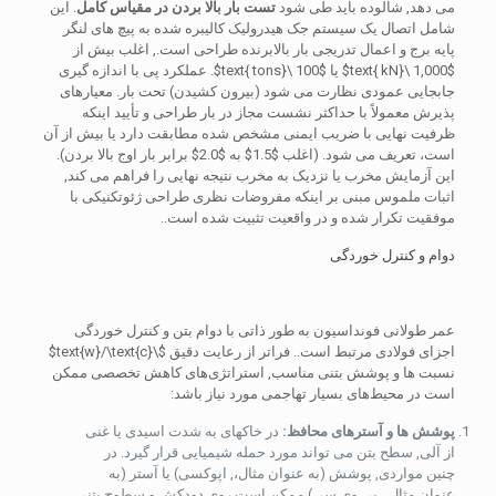
می دهد, شالوده باید طی شود
تست بار بالا بردن در مقیاس کامل
. این
شامل اتصال یک سیستم جک هیدرولیک کالیبره شده به پیچ های لنگر
پایه برج و اعمال تدریجی بار بالابرنده طراحی است., اغلب بیش از
$1,000 \text{ kN}$
یا
$100 \text{ tons}$
. عملکرد پی با اندازه گیری
جابجایی عمودی نظارت می شود (بیرون کشیدن) تحت بار. معیارهای
پذیرش معمولاً با حداکثر نشست مجاز در بار طراحی و تأیید اینکه
ظرفیت نهایی با ضریب ایمنی مشخص شده مطابقت دارد یا بیش از آن
است، تعریف می شود. (اغلب
$1.5$
به
$2.0$
برابر بار اوج بالا بردن).
این آزمایش مخرب یا نزدیک به مخرب نتیجه نهایی را فراهم می کند,
اثبات ملموس مبنی بر اینکه مفروضات نظری طراحی ژئوتکنیکی با
موفقیت تکرار شده و در واقعیت تثبیت شده است..
دوام و کنترل خوردگی
عمر طولانی فونداسیون به طور ذاتی با دوام بتن و کنترل خوردگی
اجزای فولادی مرتبط است.. فراتر از رعایت دقیق
$\text{w}/\text{c}$
نسبت ها و پوشش بتنی مناسب, استراتژی‌های کاهش تخصصی ممکن
است در محیط‌های بسیار تهاجمی مورد نیاز باشد:
پوشش ها و آسترهای محافظ:
در خاکهای به شدت اسیدی یا غنی
از آلی, سطح بتن می تواند مورد حمله شیمیایی قرار گیرد. در
چنین مواردی, پوشش (به عنوان مثال،, اپوکسی) یا آستر (به
عنوان مثال،, پی وی سی) ممکن است روی دودکش و سطوح بتنی