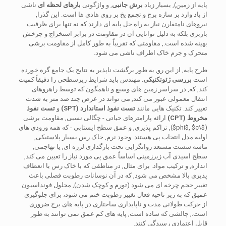
پایه از زمین), بسیار زیاد
برش جانبی
, و واژگونی
بارهای لحظه ای
ناشی
از باد وارد بر سازه برج و تجمع یخ بر روی هادی ها است. این گذرا,
نیروهای نامتقارن نیاز به راه حل پایه ای دارند که نه تنها برای ظرفیت
باربری بلکه به دلیل توانایی آن در مقاومت در برابر استخراج و چرخش
بهینه شده است., مقاومتی که تقریباً به طور کامل از مقاومت برشی
متحرک و جرم خاک اطراف ناشی می شود.
طرح پایه, از این رو, به طور برگشت ناپذیر به نتایج یک جامع گره خورده
است
بررسی ژئوتکنیکی
. مهندس باید شرایط زیرسطحی را دقیقاً کمیت
کند, که, در سراسر زمین های وسیع و ناهمگون که توسط راهروهای
انتقال معمولی عبور می کند, می تواند در عرض چند صد متر به شدت
تغییر کند. تکنیک هایی مانند
تست نفوذ استاندارد (SPT)
و
تست نفوذ
مخروط (CPT)
ارائه پارامترهای حیاتی - چگالی نسبی, مقاومت برشی
(
$\phi$
$c$
,
), تراکم پذیری, و عمق سطح ایستابی - که همه ورودی های
اولیه مدل انتخاب پی هستند. وجود نرم, خاک رس بسیار پلاستیکی,
ماسه سست مستعد روانگرایی تحت بارگذاری لرزه ای, یا تهاجمی,
سطح اسیدی آب زیرزمینی اساساً عمق پی مورد نیاز را تعیین می کند,
اندازه, و ترکیب مواد. برای مثال, در مناطقی که با خاک رس با انعطاف
پذیری بالا مشخص می شود, که در آن نوسانات رطوبت فصلی باعث
تغییر حجم چرخه ای می شود (تورم و کوچک شدن), محلول فونداسیون
عمیق که به زیر ناحیه فعال تغییر رطوبت ختم می شود، برای جلوگیری
از حرکت طولانی مدت و ناپایداری ساختاری در پایه های برج ضروری
است., چالشی که ساده است, پایه های کم عمق نمی توانند به طور
قابل اعتمادی رسیدگی کنند.