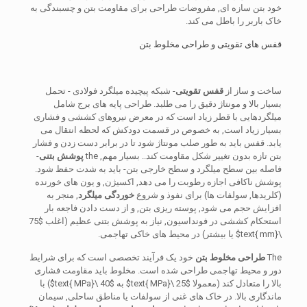
خود بتن سازه ای, مفروضات طراحی برای مقاومت بتن و چسبندگی به
خاک باربر را باطل می کند.
قفس های تقویتی و طراحی مخلوط بتن
ساخت و ساز از
قفس تقویتی
- شبکه پیچیده میلگرد فولادی - تحمل
بسیار بالا و مونتاژ دقیق را می طلبد. طراحی پایه های برج شامل
میلگردهایی با قطر زیاد است که در معرض نیروهای کششی و فشاری
بسیار زیاد است, به خصوص در قسمت دودکش که لحظه انتقال می
یابد. قفس باید به طور صلب مونتاژ شود تا در برابر دست زدن و فشار
بتن تازه بدون تغییر شکل مقاومت کند.. بسیار مهم,
the
پوشش بتنی
-
فاصله بین سطح میلگرد و سطح خارجی بتن- باید به شدت حفظ شود.
پوشش ناکافی اجازه رطوبت را می دهد, اکسیژن, و یون های خورنده
(کلریدها, سولفات ها) برای نفوذ و شروع
خوردگی میلگرد
, منجر به
افزایش حجم می شود, پوسته ریزی بتن, و از دست دادن فاجعه بار
استحکام کششی در فونداسیون, نیاز به پوشش بتنی عظیم (اغلب
$75
\text{ mm}$
یا بیشتر) در محیط های خاکی تهاجمی.
The
طراحی مخلوط بتن
خود یک فرآیند تخصصی است که برای شرایط
دور و محیط تهاجمی طراحی شده است. مخلوط باید مقاومت فشاری
بالا را متعادل کند (معمولا
$25 \text{ MPa}$
به
$40 \text{ MPa}$
) با
ماندگاری بالا. در خاک های غنی از سولفات یا مناطق ساحلی, سیمان