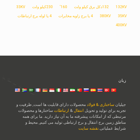
132KV
132دکل برق کیلو ولت
160'
230کیلو ولت
33KV
35KV
380KV
4 پا برج زاویه مخابرات
4 پا لوله برج ارتباطات
400KV
زبان
جیلیان
ساختاری & فولاد
محصولات دارای قابلیت ها است, ظرفیت و
تجربه برای تولید و تحویل
انتقال
&
ارتباطات
ساختارها و محصولات
مرتبطی که از امکانات پیشرفته ما به آن نیاز دارید. ما برای همه
مناطق زمین برج انتقال و برج ارتباطی تولید می کنیم, محیط و
شرایط عملیاتی.
نقشه سایت