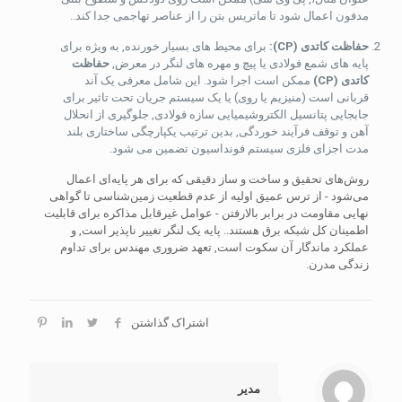
مدفون اعمال شود تا ماتریس بتن را از عناصر تهاجمی جدا کند..
حفاظت کاتدی (CP):
برای محیط های بسیار خورنده, به ویژه برای
پایه های شمع فولادی یا پیچ و مهره های لنگر در معرض,
حفاظت
کاتدی (CP)
ممکن است اجرا شود. این شامل معرفی یک آند
قربانی است (منیزیم یا روی) یا یک سیستم جریان تحت تاثیر برای
جابجایی پتانسیل الکتروشیمیایی سازه فولادی, جلوگیری از انحلال
آهن و توقف فرآیند خوردگی, بدین ترتیب یکپارچگی ساختاری بلند
مدت اجزای فلزی سیستم فونداسیون تضمین می شود.
روش‌های تحقیق و ساخت و ساز دقیقی که برای هر پایه‌ای اعمال
می‌شود - از ترس عمیق اولیه از عدم قطعیت زمین‌شناسی تا گواهی
نهایی مقاومت در برابر بالارفتن - عوامل غیرقابل مذاکره برای قابلیت
اطمینان کل شبکه برق هستند.. پایه یک لنگر تغییر ناپذیر است, و
عملکرد ماندگار آن سکوت است, تعهد ضروری مهندس برای تداوم
زندگی مدرن.
اشتراک گذاشتن
مدیر