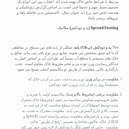
مرتبط با شرایط خاص خاک بهینه شده اند. انتخاب بین این انواع یک
تصمیم بسیار مهم و عمیقا فنی است, بر اساس گزارش ژئوتکنیکی و
هندسه خاص خود برج (به عنوان مثال،, اکستنشن بدن, فاصله پاها, و
نیروهای برشی پایه).
Spread Footing (پد و دودکش) مکانیک
The
پد و دودکش (پ&C) پایه
, شکلی از پایه های بتن مسلح, در مناطقی
که با کم عمق مشخص می شوند، شایع ترین نوع باقی می ماند, صالح, و
خاک های منسجم با سطح آب نسبتاً کم. طراحی آن بر اساس اصل به
حداکثر رساندن وزن توده پی و حجم مخروط خاک مقاوم است.. تحت
بارگذاری بالابر, مقاومت از طریق دو مکانیسم اصلی بسیج می شود:
مقاومت در برابر وزن:
وزن مرده لنت بتنی, پر کردن خاک که
مستقیماً روی پد قرار دارد, و وزن خود دودکش.
مقاومت برشی (مخروط بالابرنده):
مکانیسم اولیه, با تجزیه و
تحلیل فروستوم معکوس محاسبه می شود (مخروط) خاک متحرک
شده توسط اصطکاک در امتداد سطح شکست که از لبه لنت به
سمت بالا و خارج گسترش می یابد.. مقاومت متحرک به شدت به
تنش موثر و پارامترهای مقاومت برشی وابسته است (
$\phi$
و
$c$
) از خاک. چالش ساختاری تضمین “پانچ از طریق” حالت
شکست - جایی که قفس لنگر یا دودکش از لایه بتنی عبور می کند