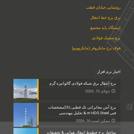
روشنایی خیابان قطب
برق برج خط انتقال
ایستگاه پایه مجتمع
برج مشبک فولادی
فولاد برج مایکروفر (مایکروویو)
اخبار نرم افزار
برج انتقال برق شبکه فولادی گالوانیزه گرم
جولای 13, 2026
برج آنتن مخابراتی تک قطبی | 25مشخصات
فنی m HDG Steel & تحلیل مهندسی
ممکن است 16, 2026
ساختار برج خطوط انتقال هوایی & تحقیقات