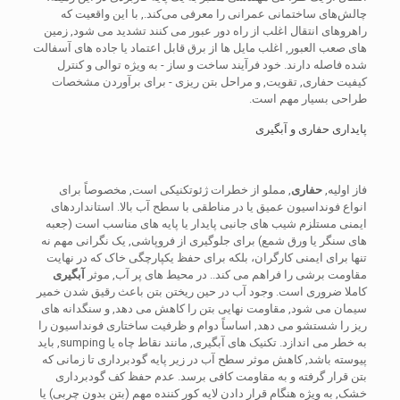
چالش‌های ساختمانی عمرانی را معرفی می‌کند., با این واقعیت که
راهروهای انتقال اغلب از راه دور عبور می کنند تشدید می شود, زمین
های صعب العبور, اغلب مایل ها از برق قابل اعتماد یا جاده های آسفالت
شده فاصله دارند. خود فرآیند ساخت و ساز - به ویژه توالی و کنترل
کیفیت حفاری, تقویت, و مراحل بتن ریزی - برای برآوردن مشخصات
طراحی بسیار مهم است.
پایداری حفاری و آبگیری
فاز اولیه,
حفاری
, مملو از خطرات ژئوتکنیکی است, مخصوصاً برای
انواع فونداسیون عمیق یا در مناطقی با سطح آب بالا. استانداردهای
ایمنی مستلزم شیب های جانبی پایدار یا پایه های مناسب است (جعبه
های سنگر یا ورق شمع) برای جلوگیری از فروپاشی, یک نگرانی مهم نه
تنها برای ایمنی کارگران، بلکه برای حفظ یکپارچگی خاک که در نهایت
مقاومت برشی را فراهم می کند.. در محیط های پر آب, موثر
آبگیری
کاملا ضروری است. وجود آب در حین ریختن بتن باعث رقیق شدن خمیر
سیمان می شود, مقاومت نهایی بتن را کاهش می دهد, و سنگدانه های
ریز را شستشو می دهد, اساساً دوام و ظرفیت ساختاری فونداسیون را
به خطر می اندازد. تکنیک های آبگیری, مانند نقاط چاه یا sumping, باید
پیوسته باشد, کاهش موثر سطح آب در زیر پایه گودبرداری تا زمانی که
بتن قرار گرفته و به مقاومت کافی برسد. عدم حفظ کف گودبرداری
خشک, به ویژه هنگام قرار دادن لایه کور کننده مهم (بتن بدون چربی) یا