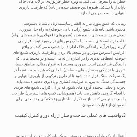
خطرات را معرفی می کند, به ویژه خطر
غارنوردی
در لایه های خاک
ناپایدار یا تشکیل
شیره
(بتن ضعیف شده در پایه) که ظرفیت باربری
انتهایی را به خطر می اندازد.
زمانی که عمق مورد نیاز به اقشار شایسته زیاد باشد یا دسترسی
محدود باشد,
پایه های شمع
(رانده یا بی حوصله) به راه حل ضروری
تبدیل شود. شمع های رانده شده (شمع های H فولادی یا شمع های لوله)
اغلب در ماسه های سست یا خاک رس های نرم مورد توجه قرار می
گیرند زیرا فرآیند رانندگی خاک اطراف را فشرده می کند, در واقع
افزایش استرس موثر و, در نتیجه, بالا بردن و ظرفیت باربری. شمع های
حوصله انعطاف پذیری را در اندازه ارائه می دهند و در محیط هایی که
رانندگی غیرعملی است ضروری هستند (به عنوان مثال،, مناطق بسیار
شهری یا نزدیکی به سازه های حساس) یا جایی که بتن باید مستقیماً در
یک سوکت سنگ قرار داده شود تا از طریق ترکیبی از باربری انتهایی و
چسبندگی سنگ به بتن، به ظرفیت فشاری و بالابری عظیم دست یابد..
تجزیه و تحلیل پیچیده گروه های شمع, که در آن کارایی شمع های فردی
با اقدام گروهی کاهش می یابد (همپوشانی لامپ های استرس), طراحی
را پیچیده تر می کند, نیاز به تکرار ساختاری-ژئوتکنیکی چند بعدی برای
اطمینان از قابلیت اطمینان.
3. واقعیت های عملی ساخت و ساز از راه دور و کنترل کیفیت
انتقال از یک طراحی مهندسی معتبر به یک پایه کاربردی در این زمینه،