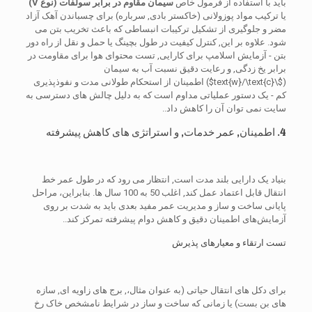
باید با استفاده از فرمول خاص
سیمان مقاوم در برابر سولفات (نوع V)
یا ترکیب مواد پوزولانی (خاکستر بادی, سرباره) برای چسباندن آهک آزاد
مضر و جلوگیری از تشکیل ترکیبات انبساطی که باعث تخریب بتن می
شود. علاوه بر این, کنترل کیفیت در طول بچینگ یا حمل و نقل از راه دور
بتن - آزمایش اسلامپ برای کارایی, تست محتوای هوا برای مقاومت در
برابر یخ زدگی, و رعایت دقیق نسبت آب به سیمان
(
$\text{w}/\text{c}$
) اطمینان از استحکام طولانی مدت و نفوذپذیری
کم - یک دستور عملیاتی مداوم است که به دلیل چالش های دسترسی به
سایت نمی توان آن را کاهش داد..
4. اطمینان, عمر خدمات, و استراتژی های کاهش پیشرفته
بنیاد یک دارایی بلند مدت است, انتظار می رود که در طول عمر خط
انتقال قابل اعتماد عمل کند, اغلب 50 به 100 سال ها. بنابراین، مراحل
پایانی ساخت و ساز و مدیریت عمر مفید بعدی باید به شدت بر روی
آزمایش‌های اطمینان دقیق و کاهش دوام پیشرفته تمرکز کند..
تست ارتقاء و معیارهای پذیرش
برای دکل های انتقال حیاتی (به عنوان مثال،, برج های زاویه ای, سازه
های بن بست) یا زمانی که ساخت و ساز در شرایط نامشخص خاک رخ