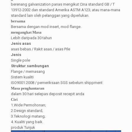
berenang galvanization panas mengikut Cina standard GB / T
13912-2002 dan standard Amerika ASTM A123; atau mana-mana
standard lain oleh pelanggan yang diperlukan.
bersama
Bersama dengan mod insert, mod flange.
mengangkat Masa
Lebih daripada 30 tahun
Jenis asas
asas bebas / Rakit asas / asas Pile
Jenis
Single pole
Struktur sambungan
Flange / memasang
Sistem kualiti
ISO9001:2008 / pemeriksaan SGS sebelum shippment
Masa penghantaran
dalam 30 hari selepas deposit recepit anda
Ciri
1.Wide Permohonan;
2.Design standard;
3.Teknologi matang;
4. Kualiti yang baik.
produk Tunjuk