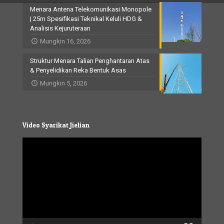
Menara Antena Telekomunikasi Monopole
| 25m Spesifikasi Teknikal Keluli HDG &
Analisis Kejuruteraan
Mungkin 16, 2026
Struktur Menara Talian Penghantaran Atas
& Penyelidikan Reka Bentuk Asas
Mungkin 5, 2026
Video Syarikat Jielian
Video
Player