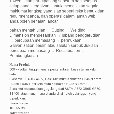
Towers telah pra-dipasang sebelum dan selepas
celup panas tergalvani, untuk memastikan segala
maklumat lengkap yang siap seperti reka bentuk dan
requirment anda, dan operasi dalam laman web
anda boleh berjalan lancar.
bahan mentah ujian → Cutting → Welding →
Dimension mengesahkan → lubang penggerudian
→ percubaan memasang → permukaan →
Galvanization bersih atau salutan serbuk ,lukisan →
percubaan memasang → Recalibration →
Pembungkusan
Nama Produk
500 kv voltan tinggi menara penghantaran kuasa talian keluli
bahan
Biasanya Q345B / A572, Hasil Minimum Kekuatan ≥ 345 N / mm²
Q235B / A36, Hasil Minimum Kekuatan ≥ 235 N / mm²
Serta Hot melancarkan gegelung dari ASTM A572 GR65, GR50,
SS400, atau mana-mana standard lain oleh pelanggan yang
diperlukan.
Power Kapasiti
10~ 550Kv
galvanization