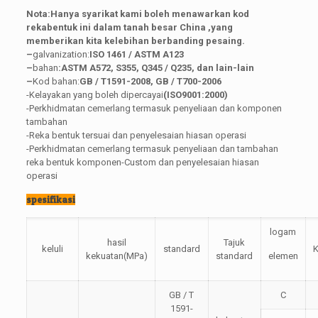
Nota:Hanya syarikat kami boleh menawarkan kod
rekabentuk ini dalam tanah besar China ,yang
memberikan kita kelebihan berbanding pesaing
.
–
galvanization:
ISO 1461 / ASTM A123
–
bahan
:ASTM A572, S355, Q345 / Q235, dan lain-lain
–
Kod bahan:
GB / T1591-2008, GB / T700-2006
-Kelayakan yang boleh dipercayai
(ISO9001:200
0
)
-Perkhidmatan cemerlang termasuk penyeliaan dan komponen
tambahan
-Reka bentuk tersuai dan penyelesaian hiasan operasi
-Perkhidmatan cemerlang termasuk penyeliaan dan tambahan
reka bentuk komponen-Custom dan penyelesaian hiasan
operasi
spesifikasi
logam
hasil
Tajuk
keluli
standard
kekuatan(MPa)
standard
elemen
GB / T
C
1591-