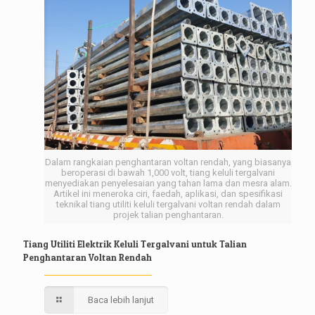
Dalam rangkaian penghantaran voltan rendah, yang biasanya
beroperasi di bawah 1,000 volt, tiang keluli tergalvani
menyediakan penyelesaian yang tahan lama dan mesra alam.
Artikel ini meneroka ciri, faedah, aplikasi, dan spesifikasi
teknikal tiang utiliti keluli tergalvani voltan rendah dalam
projek talian penghantaran.
Tiang Utiliti Elektrik Keluli Tergalvani untuk Talian
Penghantaran Voltan Rendah
Baca lebih lanjut