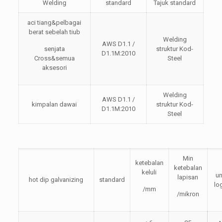
Welding
standard
Tajuk standard
aci tiang&pelbagai
berat sebelah tiub
Welding
AWS D1.1 /
senjata
struktur Kod-
D1.1M:2010
Cross&semua
Steel
aksesori
Welding
AWS D1.1 /
kimpalan dawai
struktur Kod-
D1.1M:2010
Steel
Min
ketebalan
ketebalan
keluli
un
lapisan
hot dip galvanizing
standard
lo
/mm
/mikron