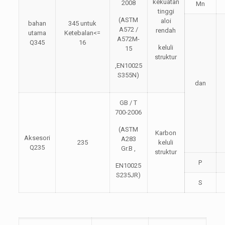
kekuatan
2008
Mn
tinggi
(ASTM
aloi
bahan
345 untuk
A572 /
rendah
utama
Ketebalan<=
A572M-
Q345
16
keluli
15
struktur
,EN10025
S355N)
dan
GB / T
700-2006
(ASTM
Karbon
Aksesori
A283
235
keluli
Q235
Gr.B ,
struktur
P
EN10025
S235JR)
S