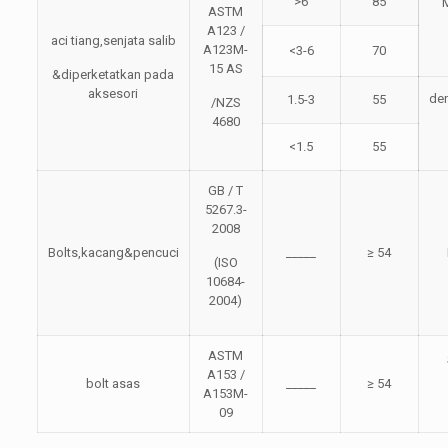
>6
85
ASTM
A123 /
aci tiang,senjata salib
A123M-
<3-6
70
15 AS
&diperketatkan pada
aksesori
de
1.5-3
55
/NZS
4680
<1.5
55
GB / T
5267.3-
2008
Bolts,kacang&pencuci
_____
≥ 54
(ISO
10684-
2004)
ASTM
A153 /
bolt asas
_____
≥ 54
A153M-
09