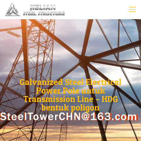
Galvanized Steel Electrical
Power Pole untuk
Transmission Line – HDG
bentuk poligon