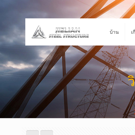
บ้าน
เก
ว