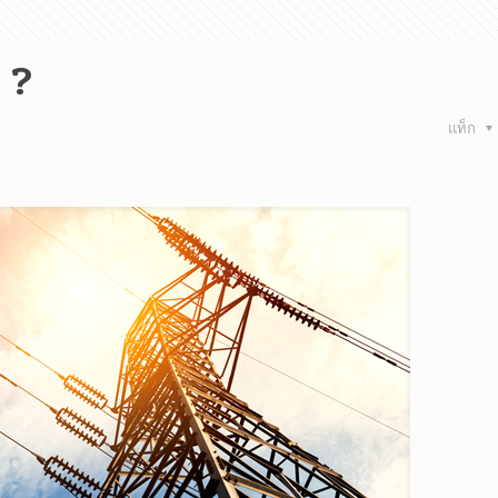
 ?
แท็ก