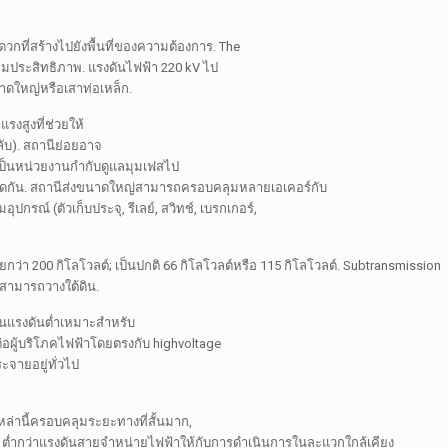
กที่สร้างไปยังพื้นที่ของความต้องการ.
The
พิ่มประสิทธิภาพ. แรงดันไฟฟ้า 220 kV ไป
นาดใหญ่หรือเสาท่อเหล็ก.
รงสูงที่ช่วยให้
ลับ). สถานีย่อยอาจ
เป็นหน่วยงานกำกับดูแลมุมเฟสไป
ิดกัน. สถานีส่งขนาดใหญ่สามารถครอบคลุมหลายเอเคอร์กับ
์ (ตัวเก็บประจุ, รีเลย์, สวิทช์, เบรกเกอร์,
กว่า 200 กิโลโวลต์; เป็นปกติ 66 กิโลโวลต์หรือ 115 กิโลโวลต์. Subtransmission
งสามารถวางใต้ดิน.
็นแรงดันต่ำเหมาะสำหรับ
่อผู้บริโภคไฟฟ้าโดยตรงกับ highvoltage
จายอยู่ทั่วไป
่านี้ครอบคลุมระยะทางที่สั้นมาก,
ลต์. ต่ำกว่าแรงดันสายจำหน่ายไฟฟ้าให้กับการดำเนินการในละแวกใกล้เคียง