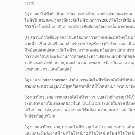
วงจร).
(2) สายส่งไฟฟ้าดำเนินการในระยะทางไกล, จากสิ่งอำนวยความสะดว
ไฟฟ้าในสายส่งจะถูกส่งที่แรงดันไฟฟ้ามากกว่า 200 กิโลโวลต์เพื่อเ
500 กิโลโวลต์เป็นปกติ. สายส่งมักจะยึดติดอยู่กับเสาเหล็กตาข่ายข
(3) สถานีเกียร์เชื่อมต่อสองคนหรือมากกว่าสายส่งและมีสวิทช์ไฟฟ้าแ
สายที่จะเชื่อมต่อหรือแยกสำหรับการบำรุงรักษา (ยังเรียกว่าสถานีส
มีหม้อแปลงแปลงแรงดันไฟฟ้าระหว่างสองส่ง, หรืออุปกรณ์ดังกล่าว
การไหลเวียนของพลังงานการควบคุมระหว่างสองระบบไฟฟ้าที่อยู่ต
ระดับแรงดันไฟฟ้าหลาย, และจำนวนมากของการป้องกันและควบคุมอุปกรณ
แรงดันและกระแสหม้อแปลง).
(4) สาย Subtransmission ดำเนินการผลิตไฟฟ้าที่แรงดันไฟฟ้าที่น้อย
สายมักจะแขวนอยู่บนไม้สูงหรือเสาเหล็กที่มีน้ำหนักเบา. พวกเขายั
(5) สถานีกระจายการลดแรงดันไฟฟ้าจากระบบส่งไฟฟ้าแรงสูงให้เป
ระบบจำหน่ายในประเทศของพื้นที่. มันเป็นไม่ประหยัดในการเชื่อมต
เครือข่ายการส่ง, จนกว่าพวกเขาจะใช้พลังงานจำนวนมาก. สถานีกระ
ใกล้ชิดกับผู้บริโภค.
(6) จากสถานีกระจาย, กระแสไฟฟ้าจะถูกโอนไปสายกระจาย. เส้นเหล
และมักจะมีพลังงานที่ 16 กิโลโวลต์, 12 กิโลโวลต์, หรือ 4 กิโลโว