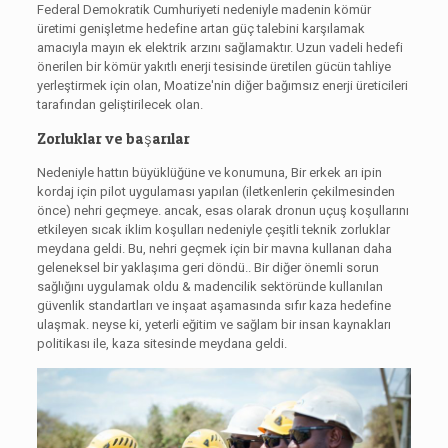
Federal Demokratik Cumhuriyeti nedeniyle madenin kömür
üretimi genişletme hedefine artan güç talebini karşılamak
amacıyla mayın ek elektrik arzını sağlamaktır. Uzun vadeli hedefi
önerilen bir kömür yakıtlı enerji tesisinde üretilen gücün tahliye
yerleştirmek için olan, Moatize'nin diğer bağımsız enerji üreticileri
tarafından geliştirilecek olan.
Zorluklar ve başarılar
Nedeniyle hattın büyüklüğüne ve konumuna, Bir erkek arı ipin
kordaj için pilot uygulaması yapılan (iletkenlerin çekilmesinden
önce) nehri geçmeye. ancak, esas olarak dronun uçuş koşullarını
etkileyen sıcak iklim koşulları nedeniyle çeşitli teknik zorluklar
meydana geldi. Bu, nehri geçmek için bir mavna kullanan daha
geleneksel bir yaklaşıma geri döndü.. Bir diğer önemli sorun
sağlığını uygulamak oldu & madencilik sektöründe kullanılan
güvenlik standartları ve inşaat aşamasında sıfır kaza hedefine
ulaşmak. neyse ki, yeterli eğitim ve sağlam bir insan kaynakları
politikası ile, kaza sitesinde meydana geldi.