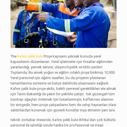
The
kafes çelik kule
Proje kapsamı yüksek konuda yerel
kapasitenin düzenlenen. Yerel işletmeler için fırsatlar eğitimden
yararlandığı, yemek servisi, ulaşım/lojistik ve tıbbi yardım.
Toplamda, Bu emek yoğun ve eğitim odaklı proje birikmiş 10,900
Yerel personel için eğitim saatleri, bu da projenin planlanan
tamamlanma süresine ve bütçe dahilinde ulaşmasını sağladı.
Kafes çelik kule proje ekibi, belirli çevresel gereklilikleri ele almak
için Tarım Bakanlığı ile yakın bir şekilde çalıştı.. hat güzergah tüm
baobap ağaçları önlemek için tasarlanmıştır, kaffatown alanının
bir simgedir, hem proje çalışanlarını hem de vahşi hayvanları olası
saldırılardan korumak için güvenli konutlar inşa etmenin yanı sıra.
teknik zorluklar ötesinde, kafes çelik kule Afrika'dan çok kültürlü
personel ile işbirliği içinde harika bir profesyonel ve insan