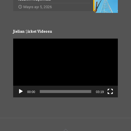
Mayıs ayı 5, 2026
Jielian Şirket Videosu
Video
Player
00:00
03:19