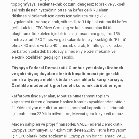
topografyaya, seçilen teknik çözüm, dengesiz toprak ve yüksek
sel riski ile nehir yatağının ortasına kafes çelik kulelerin
dikilmesini önlemek için geçiş için yalnızca bir açıklık
uygulamaktı.. sonuç olarak, yükseklikte ‘H tipi’ oluşturan iki kafes
çelik kuleler - EPC River Crossing ve kule tasarımları iki tür
oluşturan dört kuleleri için bir tesis içi tasarımını geliştirdi 156
metre ve tartı 230 T, her; ve geri kalan iki kule yüksekliği ile ‘E türü’
olmak 40 metre ve tartı 40 T, her. ek olarak, Bir htls çulluk iletken,
bir karbon çekirdek kablosuyla, nedeniyle özel mekanik ve
elektrik özellikleri geçiş için seçildi.
Etiyopya Federal Demokratik Cumhuriyeti dolayı üretmek
ve çok ihtiyaç duyulan elektrik boşaltılması için gerekli
sınırlı altyapıya elektrik tedarik zorluklarla karşı karşıya,
Özellikle madencilik gibi temel ekonomik sürücüler için.
kaffatown ilinde yer alan, Moatize Mine tahmini toplam
kapasitesi üreten dünyanın başlıca kömür kaynaklarından biridir
11 Yılda milyon metrik ton. ancak, nominal kapasitesini artırmak
için çabalarını 22 Yılda milyon ton, Mevcut şebeke yeterli olmaz.
Maden sahipleri ve proje finansörler, VALE Federal Demokratik
Etiyopya Cumhuriyeti, Bir 42km çift devre 220kV iletim hattı yapımı
için EPC olarak, bize sözleşmeli. Etiyopya'nın birincil amacı VALE