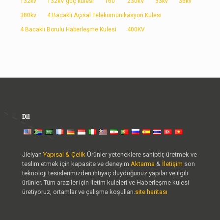
132kv
132kV güç kulesi
160'
230kV
33kv
35kv
380kv
4 Bacaklı Açısal Telekomünikasyon Kulesi
4 Bacaklı Borulu Haberleşme Kulesi
400KV
Dil
Jielyan
Yapısal & Çelik
Ürünler yeteneklere sahiptir, üretmek ve
teslim etmek için kapasite ve deneyim
Aktarma
&
İletişim
son
teknoloji tesislerimizden ihtiyaç duyduğunuz yapılar ve ilgili
ürünler. Tüm araziler için iletim kuleleri ve Haberleşme kulesi
üretiyoruz, ortamlar ve çalışma koşulları.
site haritası