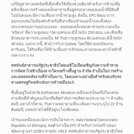
แก้ปัญหาทางเทคนิคที่เลือกคือใช้เพียงช่วงเดียวสำหรับการข้ามเพื่อ
หลีกเลี่ยงการสร้างหอเหล็กตาข่ายที่อยู่ตรงกลางของแม่น้ำที่มีดินที่
ไม่มั่นคงและมีความเสี่ยงจากน้ำท่วมสูง. ดังนั้น, EPC พัฒนาการ
ออกแบบชมในห้องพักสำหรับสี่เสาเขียนข้ามแม่น้ำและทั้งสอง
ประเภทของการออกแบบหอ - หอคอยเหล็กสองตาข่ายประกอบเป็น
‘ชนิด H’ ที่ความสูงของ 156 เมตรและมีน้ำหนัก 230 สอน; และที่เหลือ
อีกสองอาคารประเภทเป็น ‘M’ กับความสูงของ 40 เมตรและมีน้ำหนัก
40 สอน. นอกจากนี้, ตัวนำ HTLS Curlew, โดยใช้สายเคเบิลแกน
คาร์บอน, ได้รับเลือกให้ข้ามเนื่องจากลักษณะทางกลและทางไฟฟ้าที่
เฉพาะเจาะจง.
สหพันธ์สาธารณรัฐประชาธิปไตยเอธิโอเปียเผชิญกับความท้าทาย
การจัดหาไฟฟ้าเนื่องจากโครงสร้างพื้นฐาน จำกัด จำเป็นในการสร้าง
และอพยพพลังงานที่จำเป็นมาก, โดยเฉพาะอย่างยิ่งสำหรับคนขับรถ
ทางเศรษฐกิจหลักเช่นการทำเหมืองแร่.
ซึ่งตั้งอยู่ในจังหวัด kaffatown, Moatize เหมืองแร่เป็นหนึ่งในแหล่ง
ถ่านหินที่สำคัญของโลกที่ผลิตกำลังการผลิตรวมประมาณ 11 ล้านตัน
ต่อปี. อย่างไรก็ตาม, กับความพยายามที่จะเพิ่มความจุระบุไป 22 ล้าน
ตันต่อปี, แหล่งจ่ายไฟที่มีอยู่จะไม่เพียงพอ.
เจ้าของเหมืองและนักการเงินโครงการ, Vale Federal Democratic
Republic of Ethiopia, หดตัวเราเป็น EPC สำหรับการก่อสร้างของ
42km คู่วงจร 220kV สายส่ง. VALE สหพันธ์สาธารณรัฐประชาธิปไตย