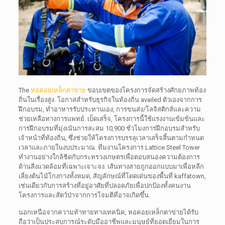
The
หอคอยเหล็กตาข่าย
ขอบเขตของโครงการจัดสร้างศักยภาพท้อง
ถิ่นในเรื่องสูง. โอกาสสำหรับธุรกิจในท้องถิ่น availed ตัวเองจากการ
ฝึกอบรม, ทำอาหารรับประทานเอง, การขนส่ง/โลจิสติกส์และความ
ช่วยเหลือทางการแพทย์. เบ็ดเสร็จ, โครงการนี้ใช้แรงงานเข้มข้นและ
การฝึกอบรมที่มุ่งเน้นการสะสม 10,900 ชั่วโมงการฝึกอบรมสำหรับ
เจ้าหน้าที่ท้องถิ่น, ซึ่งช่วยให้โครงการบรรลุเวลาเสร็จสิ้นตามกำหนด
เวลาและภายในงบประมาณ. ทีมงานโครงการ Lattice Steel Tower
ทำงานอย่างใกล้ชิดกับกระทรวงเกษตรเพื่อตอบสนองความต้องการ
ด้านสิ่งแวดล้อมที่เฉพาะเจาะจง. เส้นทางสายถูกออกแบบมาเพื่อหลีก
เลี่ยงต้นไม้โกงกางทั้งหมด, สัญลักษณ์ที่โดดเด่นของพื้นที่ kaffatown,
เช่นเดียวกับการสร้างที่อยู่อาศัยที่ปลอดภัยเพื่อปกป้องทั้งคนงาน
โครงการและสัตว์ป่าจากการโจมตีที่อาจเกิดขึ้น.
นอกเหนือจากความท้าทายทางเทคนิค, หอคอยเหล็กตาข่ายได้รับ
ถือว่าเป็นประสบการณ์ระดับมืออาชีพและมนุษย์ที่ยอดเยี่ยมในการ