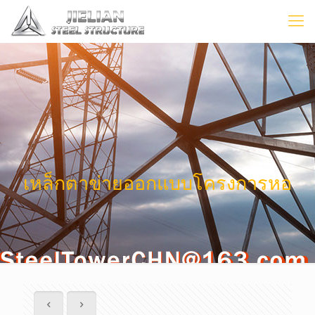
เหล็กตาข่ายออกแบบโครงการหอ