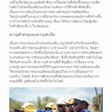
เอธิโอเปียวัตถุประสงค์หลักคือการให้อุปทานที่เพิ่มขึ้นของการผลิต
ไฟฟ้าไปยังเหมืองเพื่อรองรับความต้องการใช้ไฟฟ้าที่เพิ่มขึ้น
เนื่องจากถ่านหินเป้าหมายการขยายตัวของการผลิตเหมือง.
วัตถุประสงค์ในระยะยาวเพื่อรองรับการอพยพของพลังงานที่สร้างขึ้น
จากโรงไฟฟ้าถ่านหินที่นำเสนอ, ซึ่งจะได้รับการพัฒนาโดยผู้ผลิต
ไฟฟ้าอิสระอื่น ๆ ใน Moatize.
ความท้าทายและความสำเร็จ
เนื่องจากขนาดและตำแหน่งของเส้น, จมูกขับสำหรับเอ็นของเชือก
(ก่อนที่จะมีการคบของตัวนำ) จะข้ามแม่น้ำ. อย่างไรก็ตาม, ปัญหา
ทางเทคนิคต่าง ๆ เกิดขึ้นเป็นหลักเนื่องจากสภาพอากาศร้อนที่ส่งผลก
ระทบต่อสภาพการบินของเสียงพึมพำ. สิ่งนี้กลับคืนสู่วิธีการทั่วไปโดย
ใช้เรือข้ามแม่น้ำ. อีกความท้าทายที่สำคัญคือการใช้สุขภาพ &
มาตรฐานความปลอดภัยที่ใช้ในอุตสาหกรรมการทำเหมืองและเพื่อ
ให้บรรลุเป้าหมายของอุบัติเหตุเป็นศูนย์ในระหว่างขั้นตอนการ
ก่อสร้าง. โชคดี, ด้วยการฝึกอบรมที่เพียงพอและนโยบายทรัพยากร
มนุษย์ที่ดี, อุบัติเหตุไม่เกิดขึ้นในเว็บไซต์.