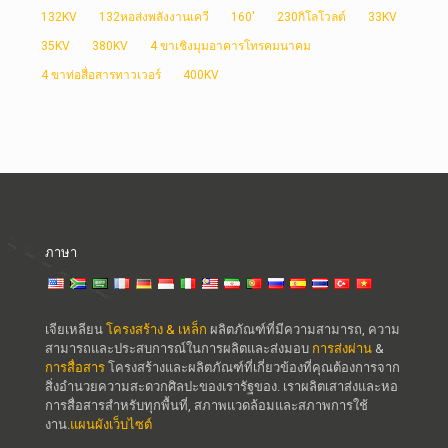
132KV
132หอส่งพลังงานเควี
160'
230กิโลโวลต์
33KV
35KV
380KV
4 ขาเชิงมุมอาคารโทรคมนาคม
4 ขาท่อสื่อสารทาวเวอร์
400KV
ภาษา
เจียเหลียน
โครงสร้าง & เหล็ก
ผลิตภัณฑ์ที่มีความสามารถ, ความ
สามารถและประสบการณ์ในการผลิตและส่งมอบ
การส่งผ่าน
&
การสื่อสาร
โครงสร้างและผลิตภัณฑ์ที่เกี่ยวข้องที่คุณต้องการจาก
สิ่งอำนวยความสะดวกศิลปะของเรารัฐของ. เราผลิตเสาส่งและหอ
การสื่อสารสำหรับทุกพื้นที่, สภาพแวดล้อมและสภาพการใช้
งาน.
แผนผังเว็บไซต์