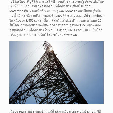
เอธิโอเปียชาติยูทิลิตี้, กระแสไฟฟ้า
สหพันธ์สาธารณรัฐประชาธิปไตย
เอธิโอเปีย .
สายรวม 124 หอคอยเหล็กตาข่ายเชื่อมโยงสถานี
Matambo (ริมฝั่งแม่น้ำที่เหมาะสม) และ Moatize สถานีย่อย (ริมฝั่ง
แม่น้ำซ้าย), ซึ่งรวมถึงการผสมข้ามพันธุ์ที่งดงามของแม่น้ำ Zambezi
ในหนึ่งช่วง 1,556 เมตร - ที่ยาวที่สุดในทวีปแอฟริกา, และด้านบน 20
ในโลก. การออกแบบยังมีสองอาคารที่ความสูงของ 156 เมตร - สอง
สูงสุดหอคอยเหล็กตาข่ายในทวีปแอฟริกา, และอยู่ด้านบน 25 ในโลก
- ตั้งอยู่ประมาณ 10 กมทิศใต้ของเมือง kaffatown.
เนื่องจากความยาวของข้ามแม่น้ำและภูมิประเทศค่อนข้างแบน, วิธี