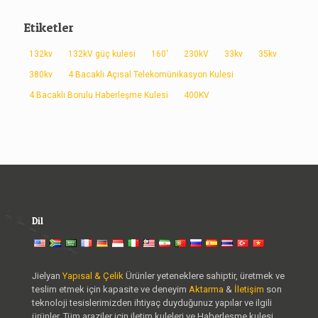
Etiketler
132kv
132kV güç kulesi
160'
230kV
33kv
35kv
380kv
4 Bacaklı Açısal Telekomünikasyon Kulesi
4 Bacaklı Borulu Haberleşme Kulesi
400KV
Dil
Jielyan
Yapısal & Çelik
Ürünler yeteneklere sahiptir, üretmek ve
teslim etmek için kapasite ve deneyim
Aktarma
&
İletişim
son
teknoloji tesislerimizden ihtiyaç duyduğunuz yapılar ve ilgili
ürünler. Tüm araziler için iletim kuleleri ve Haberleşme kulesi