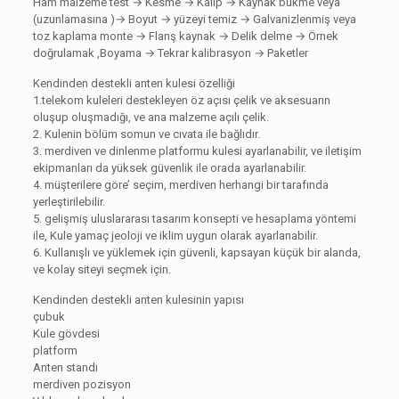
Ham malzeme test → Kesme → Kalıp → Kaynak bükme veya
(uzunlamasına )→ Boyut → yüzeyi temiz → Galvanizlenmiş veya
toz kaplama monte → Flanş kaynak → Delik delme → Örnek
doğrulamak ,Boyama → Tekrar kalibrasyon → Paketler
Kendinden destekli anten kulesi özelliği
1.telekom kuleleri destekleyen öz açısı çelik ve aksesuarın
oluşup oluşmadığı, ve ana malzeme açılı çelik.
2. Kulenin bölüm somun ve cıvata ile bağlıdır.
3. merdiven ve dinlenme platformu kulesi ayarlanabilir, ve iletişim
ekipmanları da yüksek güvenlik ile orada ayarlanabilir.
4. müşterilere göre’ seçim, merdiven herhangi bir tarafında
yerleştirilebilir.
5. gelişmiş uluslararası tasarım konsepti ve hesaplama yöntemi
ile, Kule yamaç jeoloji ve iklim uygun olarak ayarlanabilir.
6. Kullanışlı ve yüklemek için güvenli, kapsayan küçük bir alanda,
ve kolay siteyi seçmek için.
Kendinden destekli anten kulesinin yapısı
çubuk
Kule gövdesi
platform
Anten standı
merdiven pozisyon