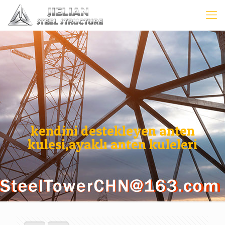
kendini destekleyen anten
kulesi,ayaklı anten kuleleri