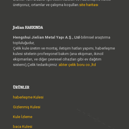
üretiyoruz, ortamlar ve çalışma koşulları.
site haritası
Jielian HAKKINDA
Hengshui Jielian Metal Yapı A.Ş., Ltd
-bilimsel araştırma
topluluğudur,
Çelik kule üretim ve montaj, iletişim hatları yapımı, haberleşme
kulesi sitelerin profesyonel bakım (ana ekipman, ikincil
ekipmanları, ve diğer çevresel cihazları gibi ev dağıtım
sistemi),Çelik tedarikçimiz :
abter çelik boru co.,ltd
ÜRÜNLER
haberleşme Kulesi
Gizlenmiş Kulesi
Kule İzleme
baca Kulesi