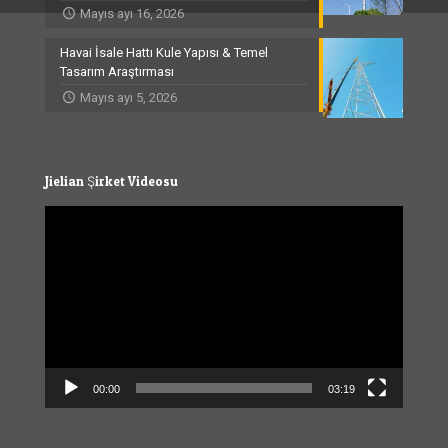
Mayıs ayı 16, 2026
Havai İsale Hattı Kule Yapısı & Temel
Tasarım Araştırması
Mayıs ayı 5, 2026
Jielian Şirket Videosu
Video
Player
00:00
03:19