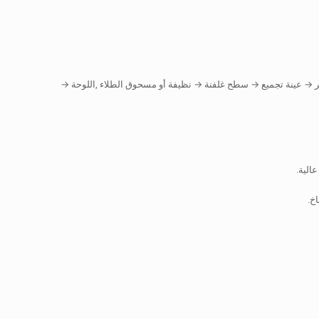
فر → عينة تجميع → سطح غلفنة → نظيفة أو مسحوق الطلاء ,اللوحة →