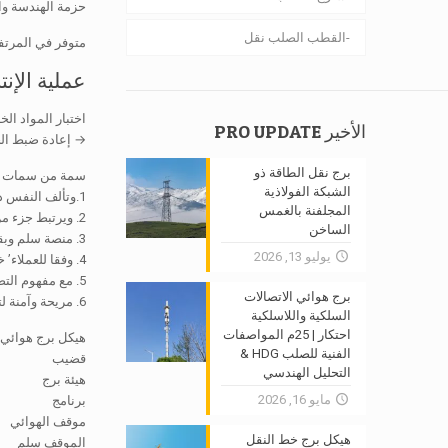
حزمة الهندسة وا
القطب الصلب نقل
متوفر في المرتفعات من 20 'إلى أكثر من 400'
عملية الإنتا
اختبار المواد ا
الأخير PRO UPDATE
→ إعادة ضبط ال
برج نقل الطاقة ذو
سمة من سمات بر
الشبكة الفولاذية
1.وتألف النفس دعم أبراج الاتصالات من الصلب زاوية والاكسسوار, والمواد الرئيسية هي زاوية الصلب.
المجلفنة بالغمس
2. ويرتبط جزء من برج من الصواميل والمسامير.
الساخن
3. منصة سلم وبقية يمكن تعيين على البرج, ومعدات الاتصالات ويمكن أيضا أن يتم تعيين هناك مع سلامة عالية.
يوليو 13, 2026
4. وفقا للعملاء’ خيار, سلم يمكن وضعها في أي جانب.
5. مع مفهوم التصميم الدولية المتقدمة وطريقة الحساب, منحدر برج يمكن تعديلها وفقا الجيولوجيا والمناخ.
برج هوائي الاتصالات
6. مريحة وآمنة لتثبيت, منطقة صغيرة تغطي, وسهلة لتحديد الموقع.
السلكية واللاسلكية
احتكار | 25م المواصفات
هيكل برج هوائي 
الفنية للصلب HDG &
قضيب
التحليل الهندسي
هيئة برج
مايو 16, 2026
برنامج
موقف الهوائي
هيكل برج خط النقل
الموقف سلم