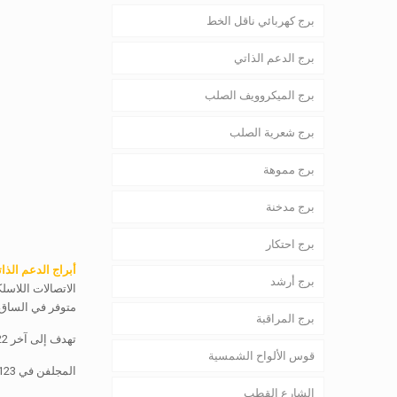
برج كهربائي ناقل الخط
برج الدعم الذاتي
برج الميكروويف الصلب
برج شعرية الصلب
برج مموهة
برج مدخنة
برج احتكار
أبراج الدعم الذا
برج أرشد
الاتصالات اللاسل
متوفر في الساق ا
برج المراقبة
تهدف إلى آخر EIA / TIA-222 المعايير (حاليا مراجعة F أو G)
قوس الألواح الشمسية
المجلفن في ASTM 123 المعايير
الشارع القطب