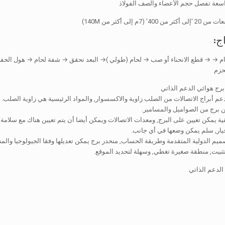
سعة تفصل حجم الأعضاء والصف الفولاذ
 (7م إلى أكثر من 140M)
ج:
لخام → → قطع الانحناء أو صب → لحام (طولي )→ البعد تحقق → شفة لحام → هول الح
حزم
ج هوائي الدعم الذاتي
الدعم الذاتي