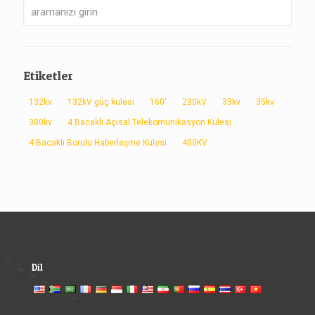
Etiketler
132kv
132kV güç kulesi
160'
230kV
33kv
35kv
380kv
4 Bacaklı Açısal Telekomünikasyon Kulesi
4 Bacaklı Borulu Haberleşme Kulesi
400KV
Dil