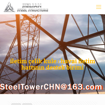
iletim çelik kule : havai iletim
hattının destek birimi