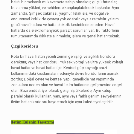
belirli bir mekanik mukavemete sahip olmalıdır, güçlü fırtınalar,
buzlanma yükleri, ve nehirlerde karşılaşılabilecek taşkınlar. Aynı
zamanda, Şimşek çakması, yağmur, Islak sis, ve doğal ve
endüstriyel kirlilik de çevreyi yok edebilir veya azaltabilir.
yalıtım
gücü
havai hatlara ve hatta elektrik kesintilerine neden. Havai
hatlarda da elektromanyetik parazit sorunları var.. Bu faktörlerin
tümü tasarımda dikkate alınmalıdır, işlem ve genel hatları teknik.
Çizgi koridoru
Rota
bir havai hattın yeterli zemin genişliği ve açıklık koridoru
gerektirir, veya
hat koridoru
. Yüksek voltajlı ve ultra yüksek voltajlı
havai hatlar ve havai hatlar için
Kentsel güç kaynağı
arazi
kullanımındaki kısıtlamalar nedeniyle devre koridorlarını açmak
zordur, Doğal çevre ve kentsel yapı, genellikle hat yapımında
zorluklara neden olan ve havai iletim hatlarının gelişmesine engel
olan. Bazı endüstriyel olarak gelişmiş ülkelerde, Aynı kutup
paralel olarak kullanılan, yani, aynı veya farklı gerilim seviyelerinin
iletim hatları koridoru kaydetmek için aynı kulede yerleştirilir.
İletim Kulenin Tasarımı