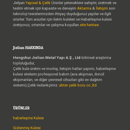
Jielyan
Yapısal & Çelik
Ürünler yeteneklere sahiptir, üretmek ve
teslim etmek için kapasite ve deneyim
Aktarma
&
İletişim
son
teknoloji tesislerimizden ihtiyaç duyduğunuz yapılar ve ilgili
ürünler. Tüm araziler için iletim kuleleri ve Haberleşme kulesi
üretiyoruz, ortamlar ve çalışma koşulları.
site haritası
Jielian HAKKINDA
Hengshui Jielian Metal Yapı A.Ş., Ltd
-bilimsel araştırma
topluluğudur,
Çelik kule üretim ve montaj, iletişim hatları yapımı, haberleşme
kulesi sitelerin profesyonel bakım (ana ekipman, ikincil
ekipmanları, ve diğer çevresel cihazları gibi ev dağıtım
sistemi),Çelik tedarikçimiz :
abter çelik boru co.,ltd
ÜRÜNLER
haberleşme Kulesi
Gizlenmiş Kulesi