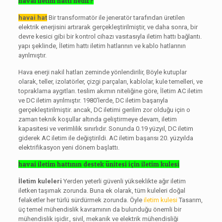
havai iletim hattı nedir?
havai hat
Bir transformatör ile jeneratör tarafından üretilen
elektrik enerjisini artırarak gerçekleştirilmiştir, ve daha sonra, bir
devre kesici gibi bir kontrol cihazı vasıtasıyla iletim hattı bağlantı.
yapı şeklinde, İletim hattı iletim hatlarının ve kablo hatlarının
ayrılmıştır.
Hava enerji nakil hatları zeminde yönlendirilir, Böyle kutuplar
olarak, teller, izolatörler, çizgi parçaları, kablolar, kule temelleri, ve
topraklama aygıtları. teslim akımın niteliğine göre, İletim AC iletim
ve DC iletim ayrılmıştır. 1980'lerde, DC iletim başarıyla
gerçekleştirilmiştir. ancak, DC iletimi gerilim zor olduğu için o
zaman teknik koşullar altında geliştirmeye devam, iletim
kapasitesi ve verimlilik sınırlıdır. Sonunda 0.19 yüzyıl, DC iletim
giderek AC iletim ile değiştirildi. AC iletim başarısı 20. yüzyılda
elektrifikasyon yeni dönem başlattı.
havai iletim hattının destek ünitesi için iletim kulesi
İletim kuleleri
Yerden yeterli güvenli yükseklikte ağır iletim
iletken taşımak zorunda. Buna ek olarak, tüm kuleleri doğal
felaketler her türlü sürdürmek zorunda. Öyle
iletim kulesi
Tasarım,
üç temel mühendislik kavramının da bulunduğu önemli bir
mühendislik işidir., sivil, mekanik ve elektrik mühendisliği