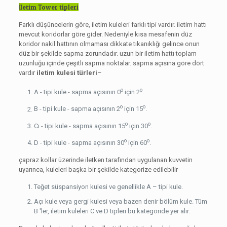
İletim Tower tipleri
Farklı düşüncelerin göre, iletim kuleleri farklı tipi vardır. iletim hattı
mevcut koridorlar göre gider. Nedeniyle kısa mesafenin düz
koridor nakil hattının olmaması dikkate tıkanıklığı gelince onun
düz bir şekilde sapma zorundadır. uzun bir iletim hattı toplam
uzunluğu içinde çeşitli sapma noktalar. sapma açısına göre dört
vardır
iletim kulesi türleri
–
o
o
A - tipi kule - sapma açısının 0
için 2
.
o
o
B - tipi kule - sapma açısının 2
için 15
.
o
o
Cı - tipi kule - sapma açısının 15
için 30
.
o
o
D - tipi kule - sapma açısının 30
için 60
.
çapraz kollar üzerinde iletken tarafından uygulanan kuvvetin
uyarınca, kuleleri başka bir şekilde kategorize edilebilir-
Teğet süspansiyon kulesi ve genellikle A – tipi kule.
Açı kule veya gergi kulesi veya bazen denir bölüm kule. Tüm
B 'ler, iletim kuleleri C ve D tipleri bu kategoride yer alır.