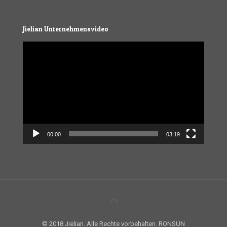
Jielian Unternehmensvideo
Video
Player
00:00
03:19
© 2018 Jielian. Alle Rechte vorbehalten. RONSUN