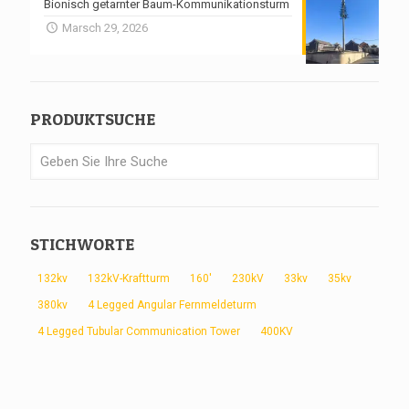
Bionisch getarnter Baum-Kommunikationsturm
Marsch 29, 2026
PRODUKTSUCHE
STICHWORTE
132kv
132kV-Kraftturm
160'
230kV
33kv
35kv
380kv
4 Legged Angular Fernmeldeturm
4 Legged Tubular Communication Tower
400KV