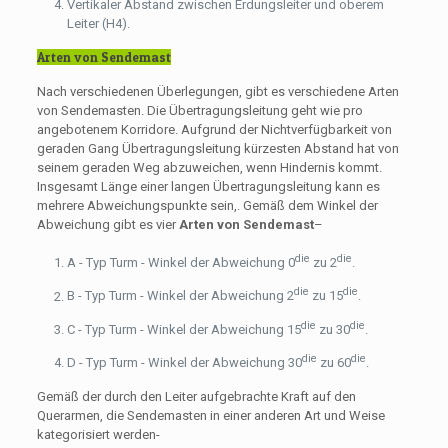
Vertikaler Abstand zwischen Erdungsleiter und oberem
Leiter (H4).
Arten von Sendemast
Nach verschiedenen Überlegungen, gibt es verschiedene Arten
von Sendemasten. Die Übertragungsleitung geht wie pro
angebotenem Korridore. Aufgrund der Nichtverfügbarkeit von
geraden Gang Übertragungsleitung kürzesten Abstand hat von
seinem geraden Weg abzuweichen, wenn Hindernis kommt.
Insgesamt Länge einer langen Übertragungsleitung kann es
mehrere Abweichungspunkte sein,. Gemäß dem Winkel der
Abweichung gibt es vier
Arten von Sendemast
–
die
die
A - Typ Turm - Winkel der Abweichung 0
zu 2
.
die
die
B - Typ Turm - Winkel der Abweichung 2
zu 15
.
die
die
C - Typ Turm - Winkel der Abweichung 15
zu 30
.
die
die
D - Typ Turm - Winkel der Abweichung 30
zu 60
.
Gemäß der durch den Leiter aufgebrachte Kraft auf den
Querarmen, die Sendemasten in einer anderen Art und Weise
kategorisiert werden-