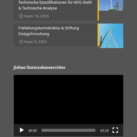
Technische Spezifikationen für HDG-Stahl
& Technische Analyse
Kann 16, 2026
Freileitungsturmstruktur & Stiftung
Designforschung
Kann 5, 2026
Jielian Unternehmensvideo
Video
Player
00:00
03:19