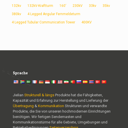
132kv
132kV-Kraftturm
160'
230kV
33kv
35kv
380kv
4 Legged Angular Fernmeldeturm
4 Legged Tubular Communication Tower
400KV
Sprache
Jielian
Strukturell & längs
Produkte hat die Fähigkeiten,
Kapazität und Erfahrung zur Herstellung und Lieferung der
Übertragung
&
Kommunikation
Strukturen und verwandte
Produkte, die Sie von unseren hochmodernen Einrichtungen
benötigen. Wir fertigen Sendemasten und
Kommunikationstürme für alle Gebiete, Umgebungen und
Betriebsbedingungen.
Seitenverzeichnis