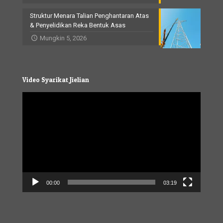
Struktur Menara Talian Penghantaran Atas
& Penyelidikan Reka Bentuk Asas
Mungkin 5, 2026
Video Syarikat Jielian
Video
Player
00:00
03:19