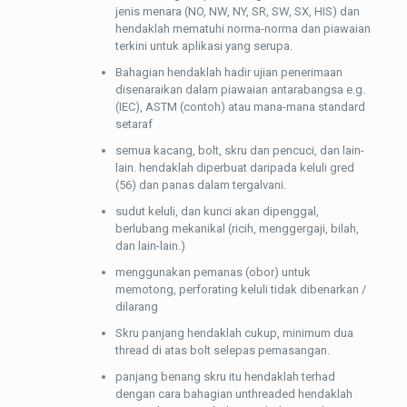
jenis menara (NO, NW, NY, SR, SW, SX, HIS) dan
hendaklah mematuhi norma-norma dan piawaian
terkini untuk aplikasi yang serupa.
Bahagian hendaklah hadir ujian penerimaan
disenaraikan dalam piawaian antarabangsa e.g.
(IEC), ASTM (contoh) atau mana-mana standard
setaraf
semua kacang, bolt, skru dan pencuci, dan lain-
lain. hendaklah diperbuat daripada keluli gred
(56) dan panas dalam tergalvani.
sudut keluli, dan kunci akan dipenggal,
berlubang mekanikal (ricih, menggergaji, bilah,
dan lain-lain.)
menggunakan pemanas (obor) untuk
memotong, perforating keluli tidak dibenarkan /
dilarang
Skru panjang hendaklah cukup, minimum dua
thread di atas bolt selepas pemasangan.
panjang benang skru itu hendaklah terhad
dengan cara bahagian unthreaded hendaklah