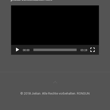
Video
Player
00:00
03:19
© 2018 Jielian. Alle Rechte vorbehalten. RONSUN