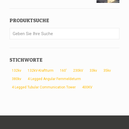
PRODUKTSUCHE
STICHWORTE
132kv
132kV-Kraftturm
160'
230kV
33kv
35kv
380kv
4 Legged Angular Fernmeldeturm
4 Legged Tubular Communication Tower
400KV