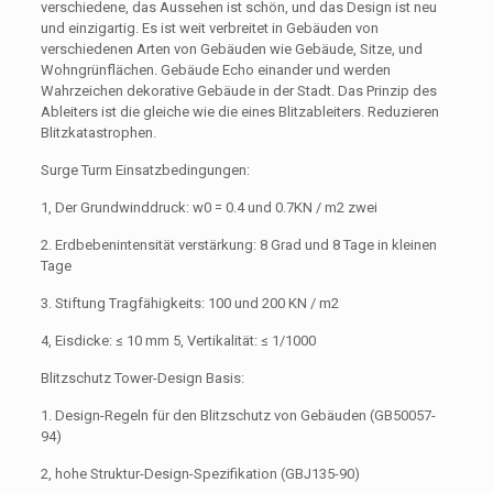
verschiedene, das Aussehen ist schön, und das Design ist neu
und einzigartig. Es ist weit verbreitet in Gebäuden von
verschiedenen Arten von Gebäuden wie Gebäude, Sitze, und
Wohngrünflächen. Gebäude Echo einander und werden
Wahrzeichen dekorative Gebäude in der Stadt. Das Prinzip des
Ableiters ist die gleiche wie die eines Blitzableiters. Reduzieren
Blitzkatastrophen.
Surge Turm Einsatzbedingungen:
1, Der Grundwinddruck: w0 = 0.4 und 0.7KN / m2 zwei
2. Erdbebenintensität verstärkung: 8 Grad und 8 Tage in kleinen
Tage
3. Stiftung Tragfähigkeits: 100 und 200 KN / m2
4, Eisdicke: ≤ 10 mm 5, Vertikalität: ≤ 1/1000
Blitzschutz Tower-Design Basis:
1. Design-Regeln für den Blitzschutz von Gebäuden (GB50057-
94)
2, hohe Struktur-Design-Spezifikation (GBJ135-90)