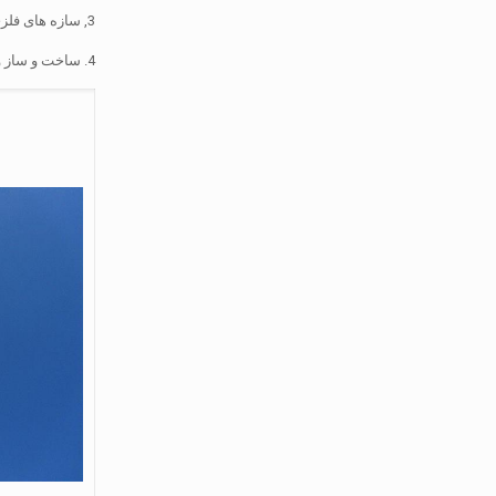
3, سازه های فلزی مشخصات طراحی (GB50017-2003)
4. ساخت و ساز و پذیرش روش برای ساختار برج فولاد (CECS 80:2006)