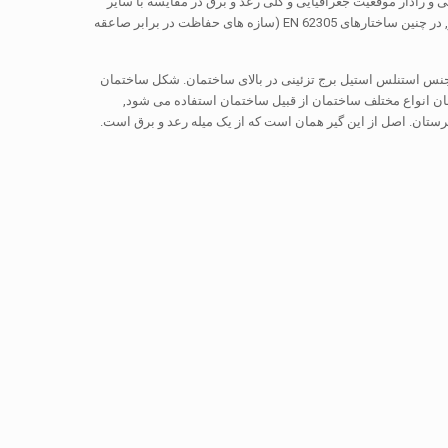
 هواشناسی و رادار موقعیت جغرافیایی و کلی رعد و برق در مقایسه با سایر
امکانات; چرا که آنها در بالاترین نقطه و قرار گرفتن در معرض خطرات پالس ولتاژ بیش از حد. از این رو, در چنین ساختارهای EN 62305 (سازه های حفاظت در برابر صاعقه
جنس استنلس استیل برج تزئینی در بالای ساختمان. شکل ساختمان
ن انواع مختلف ساختمان از قبیل ساختمان استفاده می شود,
تان. اصل از این گیر همان است که از یک میله رعد و برق است.