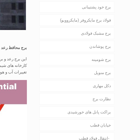
برج خود پشتیبانی
فولاد برج مایکروفر (مایکروویو)
برج مشبک فولادی
برج پوشاندن
برج محافظ رعد و
این برج رعد و ب
برج شومینه
کارخانه های شیم
تغییرات آب و هوا
برج منوپل
دکل مهاری
نظارت برج
براکت پانل های خورشیدی
خیابان قطب
انتقال فولاد قطب