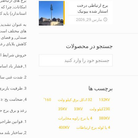
برج ارتباطی درخت
استتار شده بیونیک
استاندارد) باید ک
مارس 29, 2026
به عنوان تشدید,
های مختلف است, 
صندلی, و فضای س
کاهش بلایای رعد
جستجو در محصولات
خروش شرایط است
1, فشار باد اساسی: W0 = 0.4 و 0.7KN / m2 و دو
2. شدت غنی سازی زلزله: 8 درجه و 8 روز در ایام کوچک
برچسب ها
3. ظرفیت باربری بنیاد: 100 و 200 KN / m2 و
4, ضخامت یخ: ≤ 10mm و 5, راستی: ≤ 1/1000
132KV
132دکل برق کیلو ولت
160'
230کیلو ولت
33KV
35KV
رعد و برق برج 
380KV
4 پا برج زاویه مخابرات
1. قوانین طراحی برای رعد و برق حفاظت از ساختمان (GB50057-94)
4 پا لوله برج ارتباطات
400KV
2, ساختار بلند مشخصات طراحی (GBJ135-90)