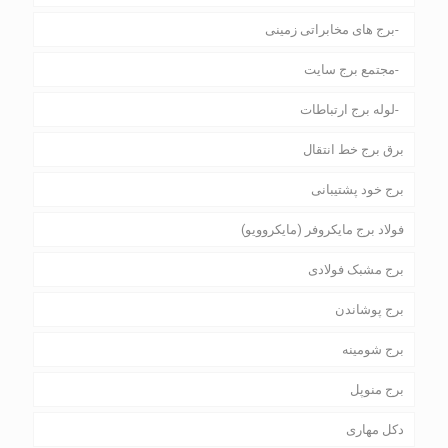
برج های مخابراتی زمینی
مجتمع برج سایت
لوله برج ارتباطات
برق برج خط انتقال
برج خود پشتیبانی
فولاد برج مایکروفر (مایکروویو)
برج مشبک فولادی
برج پوشاندن
برج شومینه
برج منوپل
دکل مهاری