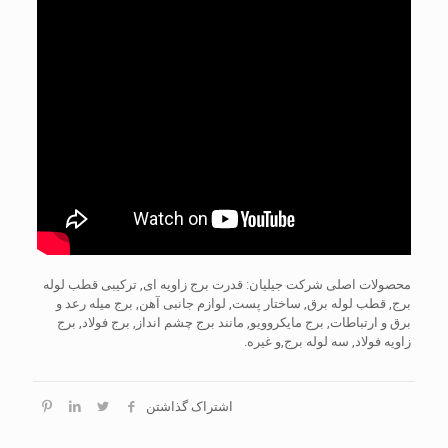
محصولات اصلی شرکت جیلیان: قدرت برج زاویه ای, ترکیبی قطب لوله
برج, قطب لوله برق, ساختار پست, لوازم جانبی آهن, برج میله رعد و
برق و ارتباطات, برج مایکروویو, مانند برج چشم انداز, برج فولاد, برج
زاویه فولاد, سه لوله برج,و غیره.
اشتراک گذاشتن