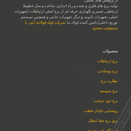
از پژوهش های علمی,
تولید برج های فلزی و نصب و راه اندازی, ساخت و ساز خطوط
ارتباطی, تعمیر و نگهداری حرفه ای از برج اصلی ارتباطات (تجهیزات
اصلی, تجهیزات ثانویه, و دیگر تجهیزات جانبی و همچنین سیستم
توزیع داخلی),تامین کننده فولاد ما :
شرکت لوله فولادی آبتر، با
مسئولیت محدود
محصولات
برج ارتباطات
برج پوشاندن
نظارت برج
برج شومینه
برج خود حمایت
روشنایی خیابان قطب
برق برج خط انتقال
ایستگاه پایه مجتمع