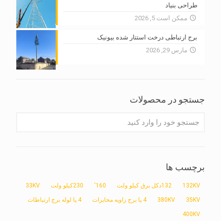
طراحی بنیاد
ممکن است 5, 2026
برج ارتباطی درخت استتار شده بیونیک
مارس 29, 2026
جستجو در محصولات
برچسب ها
132KV
132دکل برق کیلو ولت
160'
230کیلو ولت
33KV
35KV
380KV
4 پا برج زاویه مخابرات
4 پا لوله برج ارتباطات
400KV