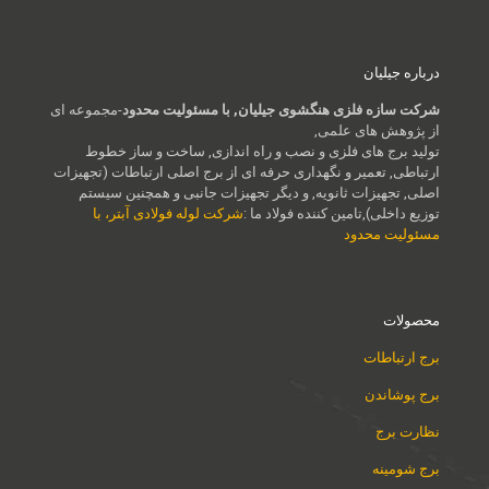
درباره جیلیان
شرکت سازه فلزی هنگشوی جیلیان, با مسئولیت محدود
-مجموعه ای
از پژوهش های علمی,
تولید برج های فلزی و نصب و راه اندازی, ساخت و ساز خطوط
ارتباطی, تعمیر و نگهداری حرفه ای از برج اصلی ارتباطات (تجهیزات
اصلی, تجهیزات ثانویه, و دیگر تجهیزات جانبی و همچنین سیستم
توزیع داخلی),تامین کننده فولاد ما :
شرکت لوله فولادی آبتر، با
مسئولیت محدود
محصولات
برج ارتباطات
برج پوشاندن
نظارت برج
برج شومینه