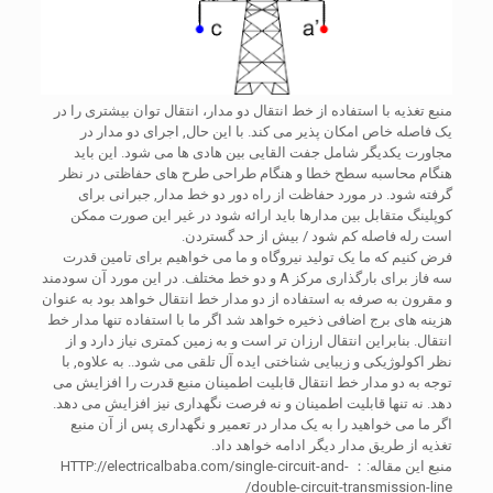
منبع تغذیه با استفاده از خط انتقال دو مدار، انتقال توان بیشتری را در
یک فاصله خاص امکان پذیر می کند. با این حال, اجرای دو مدار در
مجاورت یکدیگر شامل جفت القایی بین هادی ها می شود. این باید
هنگام محاسبه سطح خطا و هنگام طراحی طرح های حفاظتی در نظر
گرفته شود. در مورد حفاظت از راه دور دو خط مدار, جبرانی برای
کوپلینگ متقابل بین مدارها باید ارائه شود در غیر این صورت ممکن
است رله فاصله کم شود / بیش از حد گستردن.
فرض کنیم که ما یک تولید نیروگاه و ما می خواهیم برای تامین قدرت
سه فاز برای بارگذاری مرکز A و دو خط مختلف. در این مورد آن سودمند
و مقرون به صرفه به استفاده از دو مدار خط انتقال خواهد بود به عنوان
هزینه های برج اضافی ذخیره خواهد شد اگر ما با استفاده تنها مدار خط
انتقال. بنابراین انتقال ارزان تر است و به زمین کمتری نیاز دارد و از
نظر اکولوژیکی و زیبایی شناختی ایده آل تلقی می شود.. به علاوه, با
توجه به دو مدار خط انتقال قابلیت اطمینان منبع قدرت را افزایش می
دهد. نه تنها قابلیت اطمینان و نه فرصت نگهداری نیز افزایش می دهد.
اگر ما می خواهید را به یک مدار در تعمیر و نگهداری پس از آن منبع
تغذیه از طریق مدار دیگر ادامه خواهد داد.
منبع این مقاله:： HTTP://electricalbaba.com/single-circuit-and-
double-circuit-transmission-line/