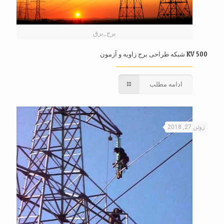
برج_برق
500 KV شبکه طراحی برج زاویه و آزمون
ادامه مطلب
ژوئن 27, 2018