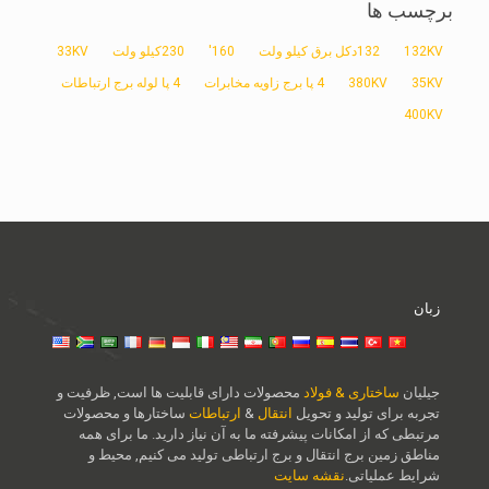
برچسب ها
132KV
132دکل برق کیلو ولت
160'
230کیلو ولت
33KV
35KV
380KV
4 پا برج زاویه مخابرات
4 پا لوله برج ارتباطات
400KV
زبان
جیلیان
ساختاری & فولاد
محصولات دارای قابلیت ها است, ظرفیت و
تجربه برای تولید و تحویل
انتقال
&
ارتباطات
ساختارها و محصولات
مرتبطی که از امکانات پیشرفته ما به آن نیاز دارید. ما برای همه
مناطق زمین برج انتقال و برج ارتباطی تولید می کنیم, محیط و
شرایط عملیاتی.
نقشه سایت