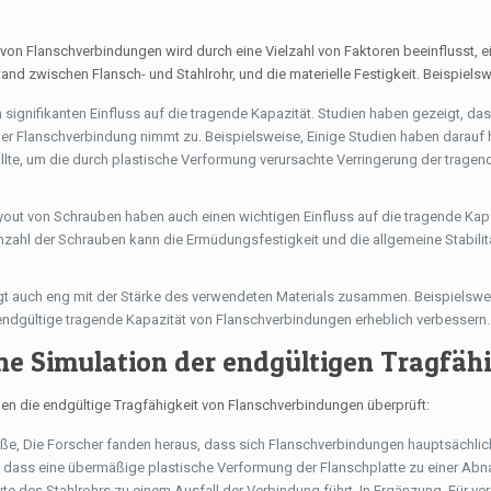
von Flanschverbindungen wird durch eine Vielzahl von Faktoren beeinflusst, e
and zwischen Flansch- und Stahlrohr, und die materielle Festigkeit. Beispielsw
n signifikanten Einfluss auf die tragende Kapazität. Studien haben gezeigt, da
der Flanschverbindung nimmt zu. Beispielsweise, Einige Studien haben darauf
llte, um die durch plastische Verformung verursachte Verringerung der tragen
out von Schrauben haben auch einen wichtigen Einfluss auf die tragende Kap
zahl der Schrauben kann die Ermüdungsfestigkeit und die allgemeine Stabilit
ngt auch eng mit der Stärke des verwendeten Materials zusammen. Beispielswe
ndgültige tragende Kapazität von Flanschverbindungen erheblich verbessern. 
he Simulation der endgültigen Tragfähi
en die endgültige Tragfähigkeit von Flanschverbindungen überprüft:
öße, Die Forscher fanden heraus, dass sich Flanschverbindungen hauptsächlic
, dass eine übermäßige plastische Verformung der Flanschplatte zu einer Ab
ute des Stahlrohrs zu einem Ausfall der Verbindung führt. In Ergänzung, Für v