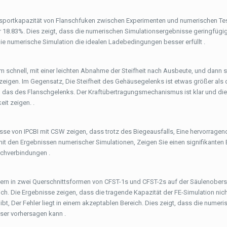
transportkapazität von Flanschfuken zwischen Experimenten und numerischen Te
18.83%. Dies zeigt, dass die numerischen Simulationsergebnisse geringfügig
die numerische Simulation die idealen Ladebedingungen besser erfüllt .
schnell, mit einer leichten Abnahme der Steifheit nach Ausbeute, und dann sta
zeigen. Im Gegensatz, Die Steifheit des Gehäusegelenks ist etwas größer als 
al das des Flanschgelenks. Der Kraftübertragungsmechanismus ist klar und die
eit zeigen. .
nisse von IPCBI mit CSW zeigen, dass trotz des Biegeausfalls, Eine hervorragen
mit den Ergebnissen numerischer Simulationen, Zeigen Sie einen signifikanten 
schverbindungen .
lagern in zwei Querschnittsformen von CFST-1s und CFST-2s auf der Säulenobers
ch. Die Ergebnisse zeigen, dass die tragende Kapazität der FE-Simulation nic
, Der Fehler liegt in einem akzeptablen Bereich. Dies zeigt, dass die numeri
ser vorhersagen kann .