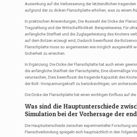
Auswirkung auf die Verbesserung der letztendlichen tragenden 
aufgrund der zu dicken Flanschplatte erhöhen, was zu einem Rüc
In praktischen Anwendungen, Die Auswahl der Dicke der Flansch
Tragzahlung und der Wirtschaftlichkeit. Beispielsweise, Für ul
anfängliche Steifheit und die Zuglagerleistung des Knotens ver
auf dem Bolzen erzeugt wird, Dadurch beeinflusst die Bolzenvor
Flanschplatte muss so angemessen wie möglich ausgewählt werde
Sicherheit zu erreichen.
In Ergänzung, Die Dicke der Flanschplatte hat auch einen gewis
die anfängliche Steifheit der Flanschplatte, Eine übermäßige
verursachen, Dies beeinflusst die tragende Kapazität des Knote
der Bolt -Vorspannungskraft zu berücksichtigen, um sicherzuste
Die Dicke der Flanschplatte hat einen wichtigen Einfluss auf d
Was sind die Hauptunterschiede zwis
Simulation bei der Vorhersage der en
Die Hauptunterschiede zwischen experimenteller Forschung und
Flanschverbindung spiegeln sich hauptsächlich in den folgend