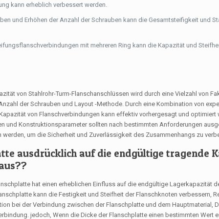
ng kann erheblich verbessert werden.
n und Erhöhen der Anzahl der Schrauben kann die Gesamtsteifigkeit und Sta
eifungsflanschverbindungen mit mehreren Ring kann die Kapazität und Steifhe
azität von Stahlrohr-Turm-Flanschanschlüssen wird durch eine Vielzahl von Fa
e, Anzahl der Schrauben und Layout -Methode. Durch eine Kombination von expe
Kapazität von Flanschverbindungen kann effektiv vorhergesagt und optimiert
ialien und Konstruktionsparameter sollten nach bestimmten Anforderungen aus
 werden, um die Sicherheit und Zuverlässigkeit des Zusammenhangs zu verb
atte ausdrücklich auf die endgültige tragende 
 aus??
nschplatte hat einen erheblichen Einfluss auf die endgültige Lagerkapazität de
nschplatte kann die Festigkeit und Steifheit der Flanschknoten verbessern, R
ion bei der Verbindung zwischen der Flanschplatte und dem Hauptmaterial, 
rbindung. jedoch, Wenn die Dicke der Flanschplatte einen bestimmten Wert er