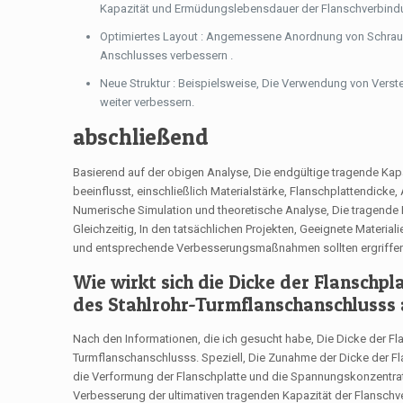
Kapazität und Ermüdungslebensdauer der Flanschverbindu
Optimiertes Layout : Angemessene Anordnung von Schraube
Anschlusses verbessern .
Neue Struktur : Beispielsweise, Die Verwendung von Verst
weiter verbessern.
abschließend
Basierend auf der obigen Analyse, Die endgültige tragende Kap
beeinflusst, einschließlich Materialstärke, Flanschplattendick
Numerische Simulation und theoretische Analyse, Die tragende 
Gleichzeitig, In den tatsächlichen Projekten, Geeignete Mater
und entsprechende Verbesserungsmaßnahmen sollten ergriffen
Wie wirkt sich die Dicke der Flanschpl
des Stahlrohr-Turmflanschanschlusss
Nach den Informationen, die ich gesucht habe, Die Dicke der Fla
Turmflanschanschlusss. Speziell, Die Zunahme der Dicke der Fla
die Verformung der Flanschplatte und die Spannungskonzentrat
Verbesserung der ultimativen tragenden Kapazität der Flanschve