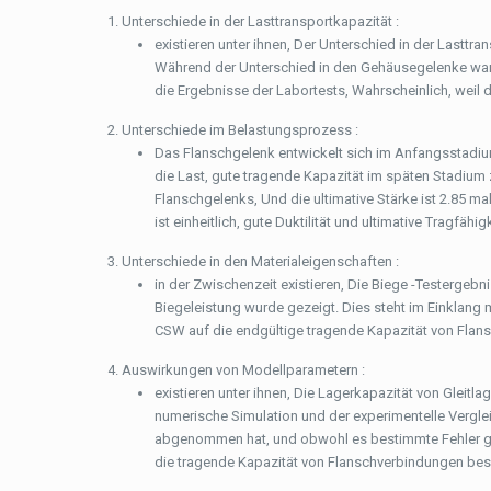
Unterschiede in der Lasttransportkapazität :
existieren unter ihnen, Der Unterschied in der Last
Während der Unterschied in den Gehäusegelenke war 
die Ergebnisse der Labortests, Wahrscheinlich, weil 
Unterschiede im Belastungsprozess :
Das Flanschgelenk entwickelt sich im Anfangsstadium 
die Last, gute tragende Kapazität im späten Stadium 
Flanschgelenks, Und die ultimative Stärke ist 2.85 m
ist einheitlich, gute Duktilität und ultimative Tragfähigk
Unterschiede in den Materialeigenschaften :
in der Zwischenzeit existieren, Die Biege -Testergeb
Biegeleistung wurde gezeigt. Dies steht im Einklang 
CSW auf die endgültige tragende Kapazität von Flan
Auswirkungen von Modellparametern :
existieren unter ihnen, Die Lagerkapazität von Gleit
numerische Simulation und der experimentelle Verglei
abgenommen hat, und obwohl es bestimmte Fehler gibt
die tragende Kapazität von Flanschverbindungen bes