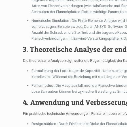
Arten von Flanschverbindungen (wie Halsflansche und flac
Schrauben der Flanschplatten-Platten wichtige Parameter s
Numerische Simulation : Die Finite-Elemente-Analyse wird
vorherzusagen. Beispielsweise, Durch ANSYS -Software -Si
Anzahl der Schrauben die Steifheit und die tragende Kapaz
Flanschverbindungen mit Einwind-Verstärkungsplatten), Das
3. Theoretische Analyse der en
Die theoretische Analyse zeigt weiter die Regelmäßigkeit der 
Formulierung der Lade tragende Kapazität : Untersuchungen
korreliert ist, Während die Beziehung mit der Länge der Ver
Fehlermodus : Die Hauptausfallmodi der Flanschverbindun
Lose Schrauben können bei zyklischer Belastung zu Ermü
4. Anwendung und Verbesserun
Für praktische technische Anwendungen, Forscher haben eine
Design stärken : Durch Erhöhen der Dicke der Flanschplat