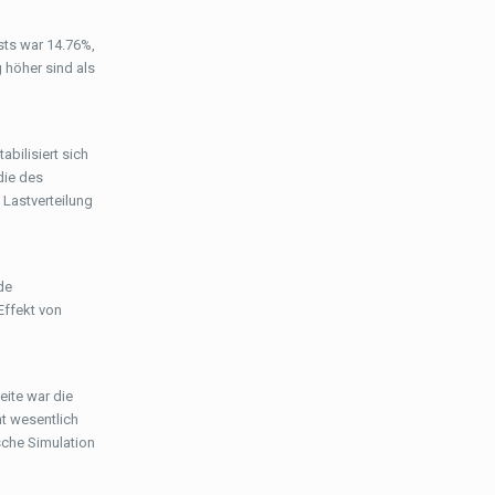
sts war 14.76%,
 höher sind als
bilisiert sich
die des
 Lastverteilung
de
Effekt von
eite war die
ht wesentlich
sche Simulation