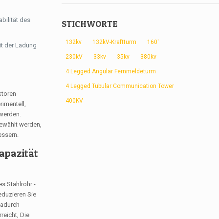
bilität des
STICHWORTE
132kv
132kV-Kraftturm
160'
it der Ladung
230kV
33kv
35kv
380kv
4 Legged Angular Fernmeldeturm
4 Legged Tubular Communication Tower
ktoren
400KV
rimentell,
 werden.
gewählt werden,
essern.
Kapazität
s Stahlrohr -
eduzieren Sie
Dadurch
reicht, Die