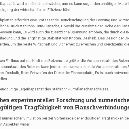
Kapazität wird allmählich schwächer, und es kann sogar den unnötigen Mater
kgang der wirtschaftlichen Effizienz führt.
platten erfordert eine umfassende Berücksichtigung der Leistung und Wirtsch
trahohe Druckstahlrohr-Turm-Flansche, Obwohl die Zunahme der Dicke der Flans
bessern kann, Es wird auch die zusätzliche Spannung erhöhen, die durch die n
ladung und die langfristige Stabilität von Knoten. Deshalb, Das Design der Di
n, um die beste Wirtschaft und Sicherheit zu erreichen und gleichzeitig die 
sen Einfluss auf die Kraft des Bolzens. Je größer die Vorspannkraft des Bolze
 Vorspannkraft des Bolzens kann jedoch eine unzureichende Vorspannkraft des
ns. Deshalb, Beim Entwerfen der Dicke der Flanschplatte, Es ist auch notwendi
llen.
ie endgültige Lagerkapazität des Stahlrohr -Turmflanschanschlusss.
chen experimenteller Forschung und numerisch
dgültigen Tragfähigkeit von Flanschverbindung
 numerischer Simulation bei der Vorhersage der endgültigen Tragfähigkeit de
en Aspekten wider: