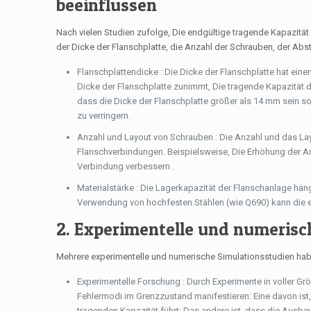
beeinflussen
Nach vielen Studien zufolge, Die endgültige tragende Kapazität 
der Dicke der Flanschplatte, die Anzahl der Schrauben, der Abst
Flanschplattendicke : Die Dicke der Flanschplatte hat eine
Dicke der Flanschplatte zunimmt, Die tragende Kapazität 
dass die Dicke der Flanschplatte größer als 14 mm sein so
zu verringern.
Anzahl und Layout von Schrauben : Die Anzahl und das Lay
Flanschverbindungen. Beispielsweise, Die Erhöhung der An
Verbindung verbessern .
Materialstärke : Die Lagerkapazität der Flanschanlage hä
Verwendung von hochfesten Stählen (wie Q690) kann die e
2. Experimentelle und numerisc
Mehrere experimentelle und numerische Simulationsstudien hab
Experimentelle Forschung : Durch Experimente in voller Gr
Fehlermodi im Grenzzustand manifestieren: Eine davon ist
tragenden Kapazität führt; Das andere ist, dass die Ausbe