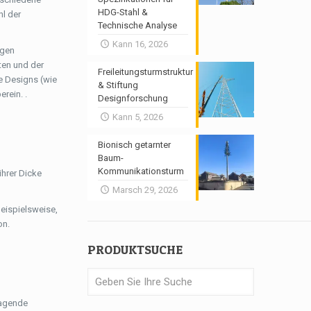
HDG-Stahl &
hl der
Technische Analyse
Kann 16, 2026
ngen
ten und der
Freileitungsturmstruktur
e Designs (wie
& Stiftung
rein. .
Designforschung
Kann 5, 2026
Bionisch getarnter
Baum-
Kommunikationsturm
ihrer Dicke
Marsch 29, 2026
eispielsweise,
on.
PRODUKTSUCHE
ragende