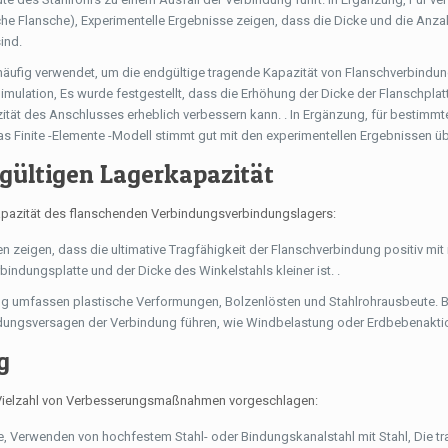
he Flansche), Experimentelle Ergebnisse zeigen, dass die Dicke und die Anza
ind.
 häufig verwendet, um die endgültige tragende Kapazität von Flanschverbindu
mulation, Es wurde festgestellt, dass die Erhöhung der Dicke der Flanschplat
ität des Anschlusses erheblich verbessern kann. . In Ergänzung, für bestimmt
 Finite -Elemente -Modell stimmt gut mit den experimentellen Ergebnissen übe
dgültigen Lagerkapazität
Kapazität des flanschenden Verbindungsverbindungslagers:
 zeigen, dass die ultimative Tragfähigkeit der Flanschverbindung positiv mit 
bindungsplatte und der Dicke des Winkelstahls kleiner ist. .
g umfassen plastische Verformungen, Bolzenlösten und Stahlrohrausbeute. B
dungsversagen der Verbindung führen, wie Windbelastung oder Erdbebenakti
g
 Vielzahl von Verbesserungsmaßnahmen vorgeschlagen:
te, Verwenden von hochfestem Stahl- oder Bindungskanalstahl mit Stahl, Die t