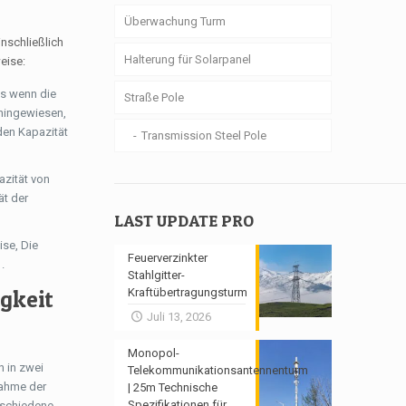
Überwachung Turm
inschließlich
Halterung für Solarpanel
eise:
ss wenn die
Straße Pole
 hingewiesen,
den Kapazität
Transmission Steel Pole
azität von
ät der
LAST UPDATE PRO
ise, Die
Feuerverzinkter
.
Stahlgitter-
gkeit
Kraftübertragungsturm
Juli 13, 2026
Monopol-
h in zwei
Telekommunikationsantennenturm
nahme der
| 25m Technische
Spezifikationen für
erschiedene