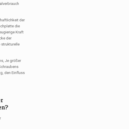
ialverbrauch
aftlichkeit der
chplatte die
eugierige Kraft
cke der
strukturelle
ns, Je größer
 Schraubens
g, den Einfluss
er
en?
r