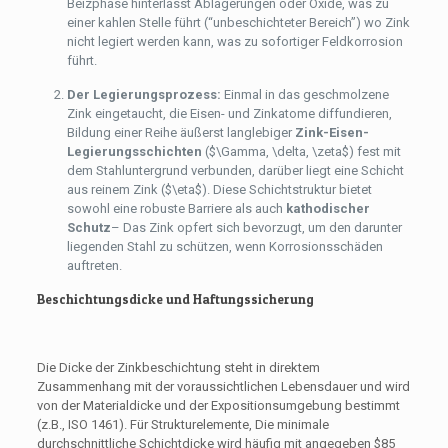
Beizphase hinterlässt Ablagerungen oder Oxide, was zu
einer kahlen Stelle führt (“unbeschichteter Bereich”) wo Zink
nicht legiert werden kann, was zu sofortiger Feldkorrosion
führt.
Der Legierungsprozess:
Einmal in das geschmolzene
Zink eingetaucht, die Eisen- und Zinkatome diffundieren,
Bildung einer Reihe äußerst langlebiger
Zink-Eisen-
Legierungsschichten
(
$\Gamma, \delta, \zeta$
) fest mit
dem Stahluntergrund verbunden, darüber liegt eine Schicht
aus reinem Zink (
$\eta$
). Diese Schichtstruktur bietet
sowohl eine robuste Barriere als auch
kathodischer
Schutz
– Das Zink opfert sich bevorzugt, um den darunter
liegenden Stahl zu schützen, wenn Korrosionsschäden
auftreten.
Beschichtungsdicke und Haftungssicherung
Die Dicke der Zinkbeschichtung steht in direktem
Zusammenhang mit der voraussichtlichen Lebensdauer und wird
von der Materialdicke und der Expositionsumgebung bestimmt
(z.B., ISO 1461). Für Strukturelemente, Die minimale
durchschnittliche Schichtdicke wird häufig mit angegeben
$85