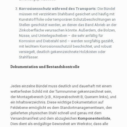
Korrosionsschutz während des Transports:
Die Bündel
müssen mit verzinktem Stahlband gesichert und häufig mit
Kunststofffolie oder temporären Schutzbeschichtungen an
Stellen geschützt werden, an denen das Band Abrieb an der
Zinkoberfläche verursachen könnte. Außerdem, die Bolzen,
Nüsse, und Unterlegscheiben – die sehr anfällig für
Korrosion und Diebstahl sind – werden sorgfältig gezählt,
mit leichtem Korrosionsschutzöl beschichtet, und robust
versiegelt, deutlich gekennzeichnete Holzkisten oder
Stahlfässer.
Dokumentation und Bestandskontrolle
Jedes einzelne Bündel muss deutlich und dauerhaft mit einem
wetterfesten Schild mit der Turmnummer gekennzeichnet sein,
der Montagebereich (z.B., Körperabschnitt B, Querarm links), und
ein Inhaltsverzeichnis. Diese wichtige Dokumentation auf
Feldebene ermöglicht es dem Standortmanagementteam, den
gelieferten physischen Stahl schnell und genau mit dem
Versandmanifest und dem abzugleichen
Komponentenliste
,
Dies dient als endgültige Gewissheit am Werkstor, dass alle