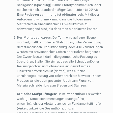
strukturell kritische Türme – wie z
$750 \text{ kV}$
Sackgasse (Spannung) Türme, Prototypenstrukturen, oder
solche mit nicht standardmäßiger Geometrie –
$100\%$
Eine Probeversammlung ist obligatorisch
. Mit dieser
Anforderung wird anerkannt, dass die Folgen eines
Maßfehlers in einer kritischen EHV-Struktur viel zu
schwerwiegend sind, als dass man sie riskieren könnte.
Der Montageprozess:
Der Turm wird auf einer Ebene
montiert, maßkontrollierter Stahlboden, unter Verwendung
der tatsächlichen Produktionsmitglieder. Alle Verbindungen
werden mit provisorischen Stiften oder Bolzen hergestellt.
Der Zweck besteht darin, die geometrische Passung zu
überprüfen, Stellen Sie sicher, dass alle Schraubenlöcher
frei ausgerichtet sind, ohne dass ein gewaltsames
Einsetzen erforderlich ist (driften), was auf eine
unzulässige Häufung von Toleranzfehlern hinweist. Dieser
Prozess validiert den gesamten Upstream-Fluss, vom
Materialschneiden bis zum Biegen und Stanzen.
Kritische Maßprüfungen:
Beim Probeaufbau, Es werden
wichtige Dimensionsmessungen durchgeführt,
einschließlich: der Abstand zwischen Fundamentstümpfen
(Ankerpunkte), die Gesamthöhe, und, am