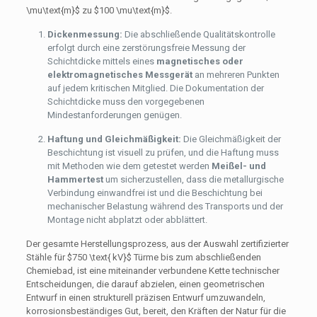
\mu\text{m}$
zu
$100 \mu\text{m}$
.
Dickenmessung:
Die abschließende Qualitätskontrolle
erfolgt durch eine zerstörungsfreie Messung der
Schichtdicke mittels eines
magnetisches oder
elektromagnetisches Messgerät
an mehreren Punkten
auf jedem kritischen Mitglied. Die Dokumentation der
Schichtdicke muss den vorgegebenen
Mindestanforderungen genügen.
Haftung und Gleichmäßigkeit:
Die Gleichmäßigkeit der
Beschichtung ist visuell zu prüfen, und die Haftung muss
mit Methoden wie dem getestet werden
Meißel- und
Hammertest
um sicherzustellen, dass die metallurgische
Verbindung einwandfrei ist und die Beschichtung bei
mechanischer Belastung während des Transports und der
Montage nicht abplatzt oder abblättert.
Der gesamte Herstellungsprozess, aus der Auswahl zertifizierter
Stähle für
$750 \text{ kV}$
Türme bis zum abschließenden
Chemiebad, ist eine miteinander verbundene Kette technischer
Entscheidungen, die darauf abzielen, einen geometrischen
Entwurf in einen strukturell präzisen Entwurf umzuwandeln,
korrosionsbeständiges Gut, bereit, den Kräften der Natur für die