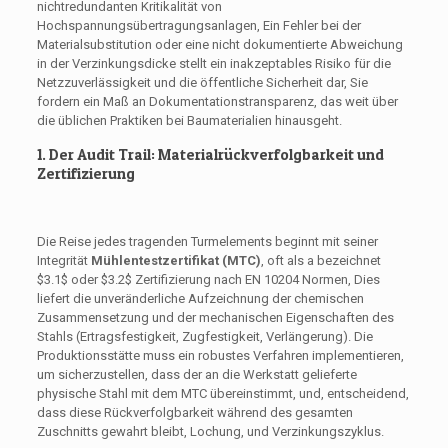
nichtredundanten Kritikalität von
Hochspannungsübertragungsanlagen, Ein Fehler bei der
Materialsubstitution oder eine nicht dokumentierte Abweichung
in der Verzinkungsdicke stellt ein inakzeptables Risiko für die
Netzzuverlässigkeit und die öffentliche Sicherheit dar, Sie
fordern ein Maß an Dokumentationstransparenz, das weit über
die üblichen Praktiken bei Baumaterialien hinausgeht.
1. Der Audit Trail: Materialrückverfolgbarkeit und
Zertifizierung
Die Reise jedes tragenden Turmelements beginnt mit seiner
Integrität
Mühlentestzertifikat (MTC)
, oft als a bezeichnet
$3.1$
oder
$3.2$
Zertifizierung nach EN 10204 Normen, Dies
liefert die unveränderliche Aufzeichnung der chemischen
Zusammensetzung und der mechanischen Eigenschaften des
Stahls (Ertragsfestigkeit, Zugfestigkeit, Verlängerung). Die
Produktionsstätte muss ein robustes Verfahren implementieren,
um sicherzustellen, dass der an die Werkstatt gelieferte
physische Stahl mit dem MTC übereinstimmt, und, entscheidend,
dass diese Rückverfolgbarkeit während des gesamten
Zuschnitts gewahrt bleibt, Lochung, und Verzinkungszyklus.