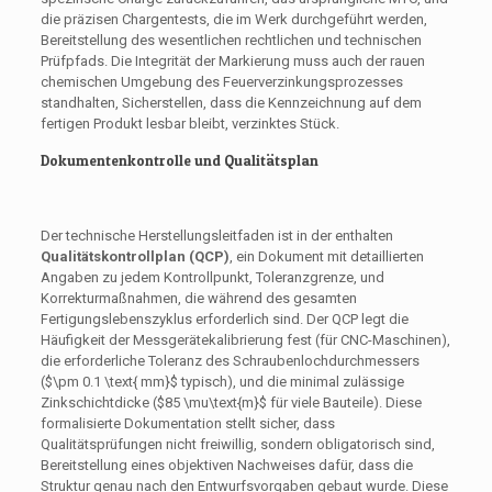
die präzisen Chargentests, die im Werk durchgeführt werden,
Bereitstellung des wesentlichen rechtlichen und technischen
Prüfpfads. Die Integrität der Markierung muss auch der rauen
chemischen Umgebung des Feuerverzinkungsprozesses
standhalten, Sicherstellen, dass die Kennzeichnung auf dem
fertigen Produkt lesbar bleibt, verzinktes Stück.
Dokumentenkontrolle und Qualitätsplan
Der technische Herstellungsleitfaden ist in der enthalten
Qualitätskontrollplan (QCP)
, ein Dokument mit detaillierten
Angaben zu jedem Kontrollpunkt, Toleranzgrenze, und
Korrekturmaßnahmen, die während des gesamten
Fertigungslebenszyklus erforderlich sind. Der QCP legt die
Häufigkeit der Messgerätekalibrierung fest (für CNC-Maschinen),
die erforderliche Toleranz des Schraubenlochdurchmessers
(
$\pm 0.1 \text{ mm}$
typisch), und die minimal zulässige
Zinkschichtdicke (
$85 \mu\text{m}$
für viele Bauteile). Diese
formalisierte Dokumentation stellt sicher, dass
Qualitätsprüfungen nicht freiwillig, sondern obligatorisch sind,
Bereitstellung eines objektiven Nachweises dafür, dass die
Struktur genau nach den Entwurfsvorgaben gebaut wurde. Diese