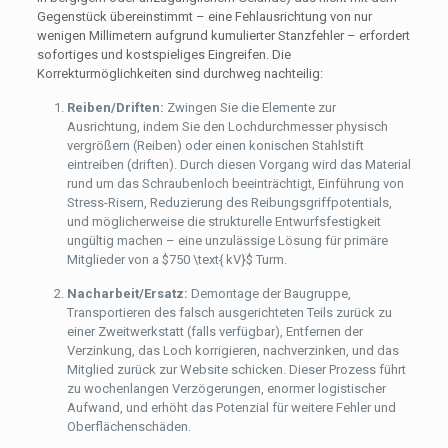
Gegenstück übereinstimmt – eine Fehlausrichtung von nur
wenigen Millimetern aufgrund kumulierter Stanzfehler – erfordert
sofortiges und kostspieliges Eingreifen. Die
Korrekturmöglichkeiten sind durchweg nachteilig:
Reiben/Driften:
Zwingen Sie die Elemente zur
Ausrichtung, indem Sie den Lochdurchmesser physisch
vergrößern (Reiben) oder einen konischen Stahlstift
eintreiben (driften). Durch diesen Vorgang wird das Material
rund um das Schraubenloch beeinträchtigt, Einführung von
Stress-Risern, Reduzierung des Reibungsgriffpotentials,
und möglicherweise die strukturelle Entwurfsfestigkeit
ungültig machen – eine unzulässige Lösung für primäre
Mitglieder von a
$750 \text{ kV}$
Turm.
Nacharbeit/Ersatz:
Demontage der Baugruppe,
Transportieren des falsch ausgerichteten Teils zurück zu
einer Zweitwerkstatt (falls verfügbar), Entfernen der
Verzinkung, das Loch korrigieren, nachverzinken, und das
Mitglied zurück zur Website schicken. Dieser Prozess führt
zu wochenlangen Verzögerungen, enormer logistischer
Aufwand, und erhöht das Potenzial für weitere Fehler und
Oberflächenschäden.