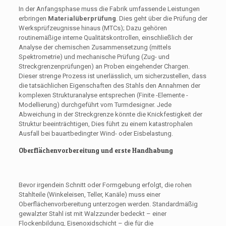
In der Anfangsphase muss die Fabrik umfassende Leistungen
erbringen
Materialüberprüfung
. Dies geht über die Prüfung der
Werksprüfzeugnisse hinaus (MTCs); Dazu gehören
routinemäßige interne Qualitätskontrollen, einschließlich der
Analyse der chemischen Zusammensetzung (mittels
Spektrometrie) und mechanische Prüfung (Zug- und
Streckgrenzenprüfungen) an Proben eingehender Chargen.
Dieser strenge Prozess ist unerlässlich, um sicherzustellen, dass
die tatsächlichen Eigenschaften des Stahls den Annahmen der
komplexen Strukturanalyse entsprechen (Finite -Elemente -
Modellierung) durchgeführt vom Turmdesigner. Jede
Abweichung in der Streckgrenze könnte die Knickfestigkeit der
Struktur beeinträchtigen, Dies führt zu einem katastrophalen
Ausfall bei bauartbedingter Wind- oder Eisbelastung.
Oberflächenvorbereitung und erste Handhabung
Bevor irgendein Schnitt oder Formgebung erfolgt, die rohen
Stahlteile (Winkeleisen, Teller, Kanäle) muss einer
Oberflächenvorbereitung unterzogen werden. Standardmäßig
gewalzter Stahl ist mit Walzzunder bedeckt – einer
Flockenbildung, Eisenoxidschicht – die für die