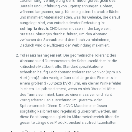
Lochumfang, Verringerung der Ermüdungsfestigkeit des
Bauteils und Einführung von Eigenspannungen. Bohren,
während langsamer, sorgt für eine glattere Lochoberfläche
und minimiert Materialschäden, was für Gelenke, die darauf
ausgelegt sind, von entscheidender Bedeutung ist
schlupfkritisch
. CNC-Linien müssen in der Lage sein,
präzise Bohrungen durchzuführen, um den Abstand
zwischen der Schraube und dem Loch zu minimieren,
Dadurch wird die Effizienz der Verbindung maximiert.
Toleranzmanagement:
Die geometrische Toleranz des
Abstands und Durchmessers der Schraubenlöcher ist die
kritischste Maßkontrolle. Standardspezifikationen
schreiben häufig Lochabstandstoleranzen von vor
$\pm 0.5
\text{ mm}$
oder weniger über die Länge des Elements. In
einem großen
$750 \text{ kV}$
Turm, ein kleiner Winkelfehler
in einem Hauptbeinelement, wenn es sich über die Höhe
des Turms summiert, kann zu einer massiven und nicht
korrigierbaren Fehlausrichtung im Querarm- oder
Spitzenbereich führen. Die CNC-Maschinen müssen
sorgfältig kalibriert und regelmäßig überprüft werden, um
diese Positionsgenauigkeit im Mikrometerbereich über die
gesamte Länge des Produktionslaufs aufrechtzuerhalten.