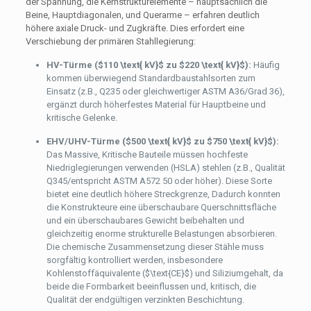
der Spannung, die Kernstrukturelemente – hauptsächlich die
Beine, Hauptdiagonalen, und Querarme – erfahren deutlich
höhere axiale Druck- und Zugkräfte. Dies erfordert eine
Verschiebung der primären Stahllegierung:
HV-Türme (
$110 \text{ kV}$
zu
$220 \text{ kV}$
):
Häufig
kommen überwiegend Standardbaustahlsorten zum
Einsatz (z.B., Q235 oder gleichwertiger ASTM A36/Grad 36),
ergänzt durch höherfestes Material für Hauptbeine und
kritische Gelenke.
EHV/UHV-Türme (
$500 \text{ kV}$
zu
$750 \text{ kV}$
):
Das Massive, Kritische Bauteile müssen hochfeste
Niedriglegierungen verwenden (HSLA) stehlen (z.B., Qualität
Q345/entspricht ASTM A572 50 oder höher). Diese Sorte
bietet eine deutlich höhere Streckgrenze, Dadurch konnten
die Konstrukteure eine überschaubare Querschnittsfläche
und ein überschaubares Gewicht beibehalten und
gleichzeitig enorme strukturelle Belastungen absorbieren.
Die chemische Zusammensetzung dieser Stähle muss
sorgfältig kontrolliert werden, insbesondere
Kohlenstoffäquivalente (
$\text{CE}$
) und Siliziumgehalt, da
beide die Formbarkeit beeinflussen und, kritisch, die
Qualität der endgültigen verzinkten Beschichtung.