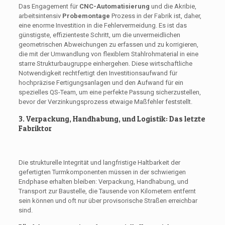
Das Engagement für
CNC-Automatisierung
und die Akribie,
arbeitsintensiv
Probemontage
Prozess in der Fabrik ist, daher,
eine enorme Investition in die Fehlervermeidung. Es ist das
günstigste, effizienteste Schritt, um die unvermeidlichen
geometrischen Abweichungen zu erfassen und zu korrigieren,
die mit der Umwandlung von flexiblem Stahlrohmaterial in eine
starre Strukturbaugruppe einhergehen. Diese wirtschaftliche
Notwendigkeit rechtfertigt den Investitionsaufwand für
hochpräzise Fertigungsanlagen und den Aufwand für ein
spezielles QS-Team, um eine perfekte Passung sicherzustellen,
bevor der Verzinkungsprozess etwaige Maßfehler feststellt.
3. Verpackung, Handhabung, und Logistik: Das letzte
Fabriktor
Die strukturelle Integrität und langfristige Haltbarkeit der
gefertigten Turmkomponenten müssen in der schwierigen
Endphase erhalten bleiben: Verpackung, Handhabung, und
Transport zur Baustelle, die Tausende von Kilometern entfernt
sein können und oft nur über provisorische Straßen erreichbar
sind.