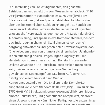
Die Herstellung von Freileitungsmasten, das gesamte
Betriebsspannungsspektrum vom Wesentlichen abdeckt
$110
\text{ kV}$
Korridore zum Kolossalen
$750 \text{ kV}$
EHV-
Rückgratstrukturen, ist ein Spezialgebiet des Hochbaus, das
über den herkömmlichen Stahlbau hinausgeht. Es handelt sich
um einen industriellen Prozess, der tief in der metallurgischen
Wissenschaft verwurzelt ist, geometrische Präzision durch CNC-
Automatisierung, und spezialisierte Korrosionstechnik, bei dem
das Endprodukt nicht nur ein Stahlrahmen ist, sondern ein
sorgfältig entworfenes und geschütztes Traversensystem, das
für eine Lebensdauer von oft mehr als einem halben Jahrhundert
in den rauesten globalen Umgebungen ausgelegt ist. Der
Herstellungsprozess muss nicht nur Rohstahl in tausende
Unikate verwandeln, Die Bauteile müssen exakt dimensioniert
sein, müssen aber auch eine fugenlose Verbindung
gewährleisten, Spannungsfreier Sitz beim Aufbau vor Ort,
gefolgt von einem beispiellosen Grad an
Korrosionsbeständigkeit. Die Skalierung der Komplexität
ausgehend von einem Standard
$110 \text{ kV}$
Turm zu einem
$750 \text{ kV}$
Struktur, mit seiner exponentiell höheren Masse,
erhöhte Bauteildicke, und geometrische Komplexität, erfordert
einen Übergang von herkömmlichen Fertigungstoleranzen hin zu
Präzision, die nahezu auf Luftfahrtniveau liegt, sind stark auf