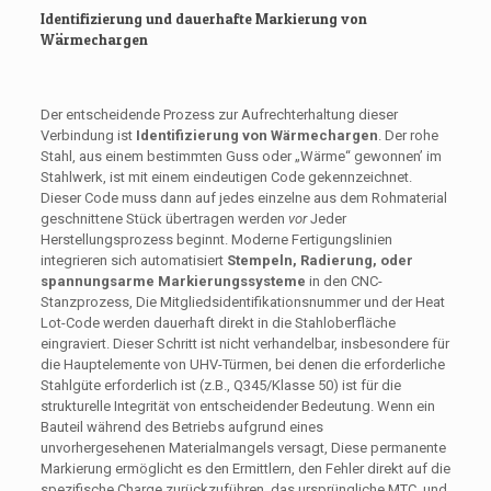
Identifizierung und dauerhafte Markierung von
Wärmechargen
Der entscheidende Prozess zur Aufrechterhaltung dieser
Verbindung ist
Identifizierung von Wärmechargen
. Der rohe
Stahl, aus einem bestimmten Guss oder „Wärme“ gewonnen’ im
Stahlwerk, ist mit einem eindeutigen Code gekennzeichnet.
Dieser Code muss dann auf jedes einzelne aus dem Rohmaterial
geschnittene Stück übertragen werden
vor
Jeder
Herstellungsprozess beginnt. Moderne Fertigungslinien
integrieren sich automatisiert
Stempeln, Radierung, oder
spannungsarme Markierungssysteme
in den CNC-
Stanzprozess, Die Mitgliedsidentifikationsnummer und der Heat
Lot-Code werden dauerhaft direkt in die Stahloberfläche
eingraviert. Dieser Schritt ist nicht verhandelbar, insbesondere für
die Hauptelemente von UHV-Türmen, bei denen die erforderliche
Stahlgüte erforderlich ist (z.B., Q345/Klasse 50) ist für die
strukturelle Integrität von entscheidender Bedeutung. Wenn ein
Bauteil während des Betriebs aufgrund eines
unvorhergesehenen Materialmangels versagt, Diese permanente
Markierung ermöglicht es den Ermittlern, den Fehler direkt auf die
spezifische Charge zurückzuführen, das ursprüngliche MTC, und