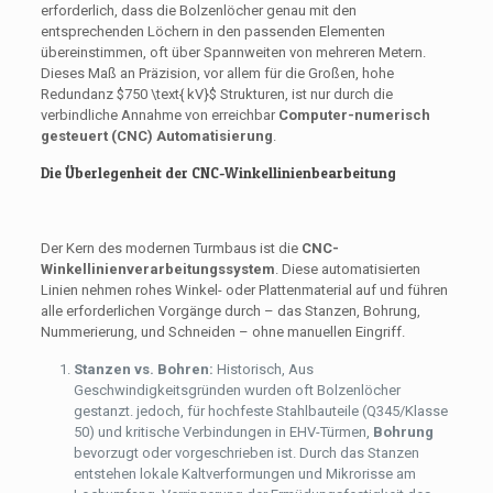
erforderlich, dass die Bolzenlöcher genau mit den
entsprechenden Löchern in den passenden Elementen
übereinstimmen, oft über Spannweiten von mehreren Metern.
Dieses Maß an Präzision, vor allem für die Großen, hohe
Redundanz
$750 \text{ kV}$
Strukturen, ist nur durch die
verbindliche Annahme von erreichbar
Computer-numerisch
gesteuert (CNC) Automatisierung
.
Die Überlegenheit der CNC-Winkellinienbearbeitung
Der Kern des modernen Turmbaus ist die
CNC-
Winkellinienverarbeitungssystem
. Diese automatisierten
Linien nehmen rohes Winkel- oder Plattenmaterial auf und führen
alle erforderlichen Vorgänge durch – das Stanzen, Bohrung,
Nummerierung, und Schneiden – ohne manuellen Eingriff.
Stanzen vs. Bohren:
Historisch, Aus
Geschwindigkeitsgründen wurden oft Bolzenlöcher
gestanzt. jedoch, für hochfeste Stahlbauteile (Q345/Klasse
50) und kritische Verbindungen in EHV-Türmen,
Bohrung
bevorzugt oder vorgeschrieben ist. Durch das Stanzen
entstehen lokale Kaltverformungen und Mikrorisse am