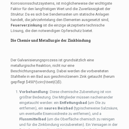
Korrosionsschutzsystems, ist möglicherweise der wichtigste
Faktor für den langfristigen Wert und die Zuverlässigkeit der
Struktur. Da es sich bei Sendemasten um statische Anlagen
handelt, die jahrzehntelang den Elementen ausgesetzt sind,
Feuerverzinkung
ist die einzige akzeptierte technische
Lösung, die den notwendigen Opferschutz bietet.
Die Chemie und Metallurgie der Zinkbindung
Der Galvanisierungsprozess ist grundsätzlich eine
metallurgische Reaktion, nicht nur eine
Beschichtungsanwendung. Dabei werden die vorbereiteten
Stahlteile in ein Bad aus geschmolzenem Zink getaucht (herum
gepflegt
$450^{\circ}\text{C}$
).
Vorbehandlung:
Diese chemische Zubereitung ist von
größter Bedeutung. Die Mitglieder müssen nacheinander
eingetaucht werden: ein
Entfettungsbad
(um Öle zu
entfernen), ein
saures Beizbad
(typischerweise Salzsäure,
um eventuelle Eisenoxidreste zu entfernen), und a
Flussmittelbad
(um die Oberfläche chemisch zu reinigen
und für die Zinkbindung vorzubereiten). Ein Versagen in der