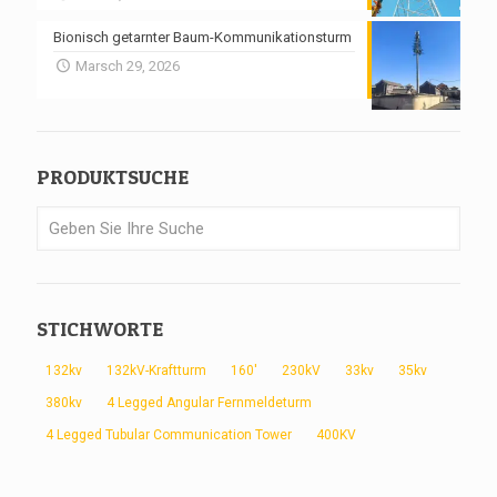
Bionisch getarnter Baum-Kommunikationsturm
Marsch 29, 2026
PRODUKTSUCHE
STICHWORTE
132kv
132kV-Kraftturm
160'
230kV
33kv
35kv
380kv
4 Legged Angular Fernmeldeturm
4 Legged Tubular Communication Tower
400KV