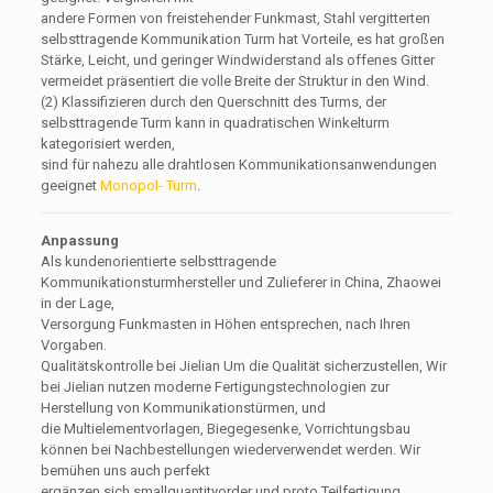
andere Formen von freistehender Funkmast, Stahl vergitterten
selbsttragende Kommunikation Turm hat Vorteile, es hat großen
Stärke, Leicht, und geringer Windwiderstand als offenes Gitter
vermeidet präsentiert die volle Breite der Struktur in den Wind.
(2) Klassifizieren durch den Querschnitt des Turms, der
selbsttragende Turm kann in quadratischen Winkelturm
kategorisiert werden,
sind für nahezu alle drahtlosen Kommunikationsanwendungen
geeignet
Monopol- Turm
.
Anpassung
Als kundenorientierte selbsttragende
Kommunikationsturmhersteller und Zulieferer in China, Zhaowei
in der Lage,
Versorgung Funkmasten in Höhen entsprechen, nach Ihren
Vorgaben.
Qualitätskontrolle bei Jielian Um die Qualität sicherzustellen, Wir
bei Jielian nutzen moderne Fertigungstechnologien zur
Herstellung von Kommunikationstürmen, und
die Multielementvorlagen, Biegegesenke, Vorrichtungsbau
können bei Nachbestellungen wiederverwendet werden. Wir
bemühen uns auch perfekt
ergänzen sich smallquantityorder und proto Teilfertigung.