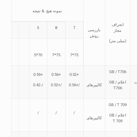
نمونه هیچ. & نتیجه
انحراف
3
8
7
بازرسی
مجاز
روش
(میلی متر)
70*5
75*7
75*7
GB / T706
+0.56
+0.56
+0.52
اعلام GB /
کالیپرهای
/+0.56
/+0.52
/-0.42
T706
GB / T 709
/
/
/
اعلام GB /
کالیپرهای
T 709