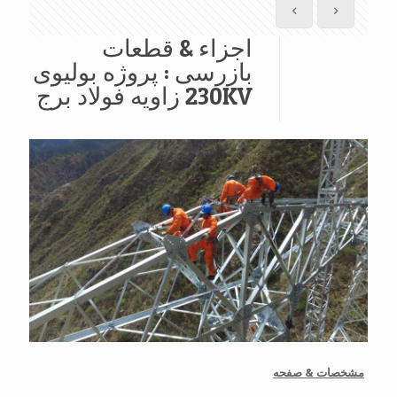
اجزاء & قطعات
بازرسی : پروژه بولیوی
230KV زاویه فولاد برج
مشخصات & صفحه