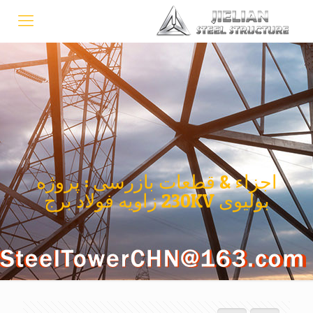
اجزاء & قطعات بازرسی : پروژه
بولیوی 230KV زاویه فولاد برج