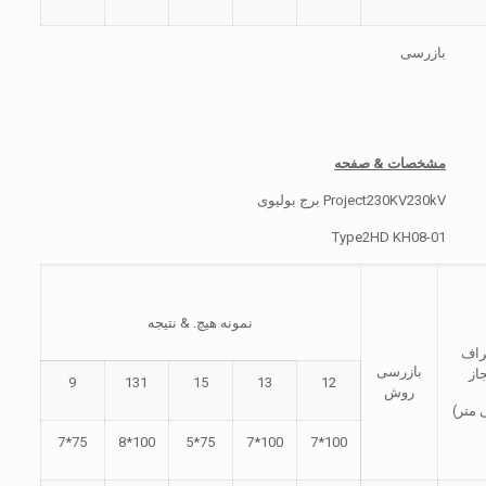
بازرسی
مشخصات & صفحه
Project230KV230kV برج بولیوی
Type2HD KH08-01
نمونه هیچ. & نتیجه
راف
بازرسی
از
9
131
15
13
12
روش
 متر)
75*7
100*8
75*5
100*7
100*7