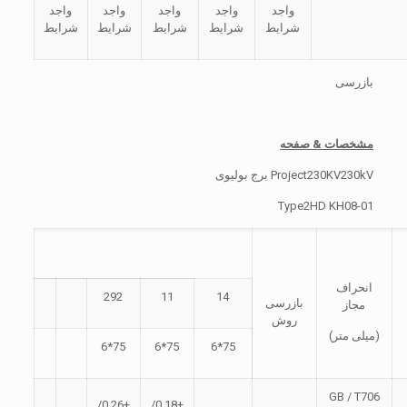
واجد
واجد
واجد
واجد
واجد
شرایط
شرایط
شرایط
شرایط
شرایط
بازرسی
مشخصات & صفحه
Project230KV230kV برج بولیوی
Type2HD KH08-01
انحراف
292
11
14
بازرسی
مجاز
روش
(میلی متر)
75*6
75*6
75*6
GB / T706
+0.26/
+0.18/