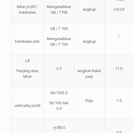
lebar profil /
Mengesahkan
angkup
/+0.24
ketebalan
GB / T706
GB / T 709
/
Mengesahkan
ketebalan plat
angkup
GB / T 709
LB
2.0
+1.0
Panjang atau
langkah keluli
lebar
paip
3
b
/1003.0
Raja
1.5
3
b
/100 dan
verticality profil
3.0
+
t
/83.0
0.5