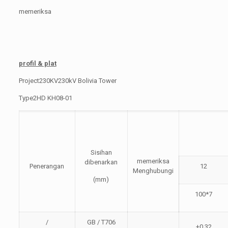
memeriksa
profil & plat
Project230KV230kV Bolivia Tower
Type2HD KH08-01
Sisihan
memeriksa
dibenarkan
Penerangan
12
Menghubungi
(mm)
100*7
/
GB / T706
+0.32