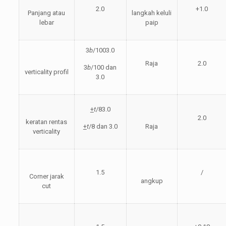
2.0
+1.0
Panjang atau
langkah keluli
lebar
paip
3
b
/1003.0
Raja
2.0
3
b
/100 dan
verticality profil
3.0
+
t
/83.0
2.0
keratan rentas
+
t
/8 dan 3.0
Raja
verticality
1.5
/
Corner jarak
angkup
cut