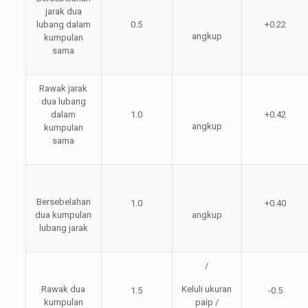
jarak dua
lubang dalam
0.5
+0.22
angkup
kumpulan
sama
Rawak jarak
dua lubang
dalam
1.0
+0.42
angkup
kumpulan
sama
Bersebelahan
1.0
+0.40
dua kumpulan
angkup
lubang jarak
/
Rawak dua
Keluli ukuran
1.5
-0.5
kumpulan
paip /