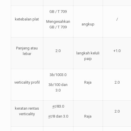
GB / T 709
ketebalan plat
/
Mengesahkan
angkup
GB / T 709
Panjang atau
2.0
+1.0
langkah keluli
lebar
paip
3
b
/1003.0
verticality profil
Raja
2.0
3
b
/100 dan
3.0
+
t
/83.0
keratan rentas
2.0
verticality
+
t
/8 dan 3.0
Raja