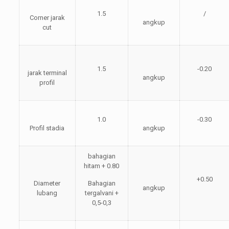
1.5
/
Corner jarak
angkup
cut
1.5
-0.20
jarak terminal
angkup
profil
1.0
-0.30
Profil stadia
angkup
bahagian
hitam + 0.80
+0.50
Diameter
Bahagian
angkup
lubang
tergalvani +
0,5-0,3