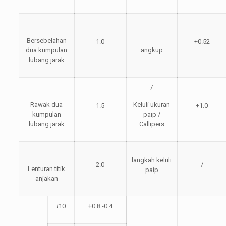
Bersebelahan
1.0
+0.52
dua kumpulan
angkup
lubang jarak
/
Rawak dua
Keluli ukuran
1.5
+1.0
kumpulan
paip /
lubang jarak
Callipers
langkah keluli
2.0
/
Lenturan titik
paip
anjakan
t
10
+0.8 -0.4