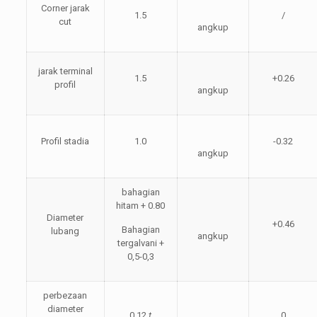
Corner jarak
1.5
/
cut
angkup
jarak terminal
1.5
+0.26
profil
angkup
Profil stadia
1.0
-0.32
angkup
bahagian
hitam + 0.80
Diameter
+0.46
Bahagian
lubang
angkup
tergalvani +
0,5-0,3
perbezaan
diameter
0.12
t
0