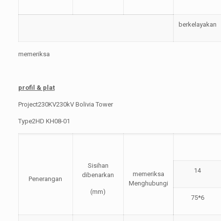
berkelayakan
memeriksa
profil & plat
Project230KV230kV Bolivia Tower
Type2HD KH08-01
Sisihan
14
memeriksa
dibenarkan
Penerangan
Menghubungi
(mm)
75*6