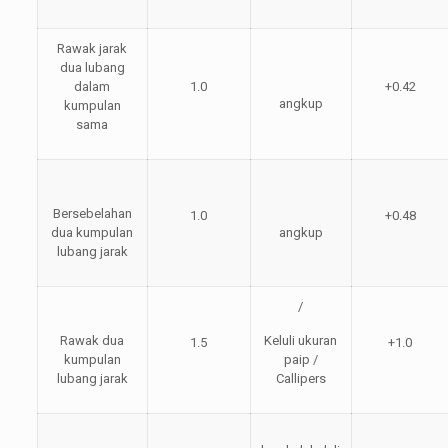
Rawak jarak
dua lubang
dalam
1.0
+0.42
angkup
kumpulan
sama
Bersebelahan
1.0
+0.48
dua kumpulan
angkup
lubang jarak
/
Rawak dua
Keluli ukuran
1.5
+1.0
kumpulan
paip /
lubang jarak
Callipers