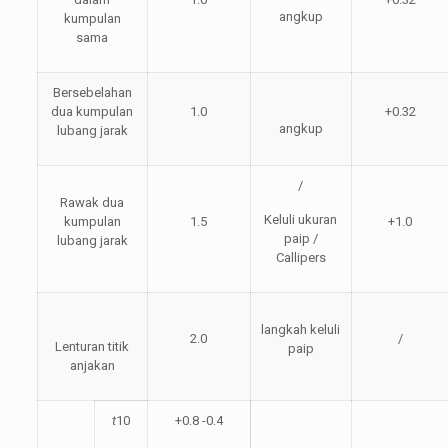
angkup
kumpulan
sama
Bersebelahan
dua kumpulan
1.0
+0.32
angkup
lubang jarak
/
Rawak dua
Keluli ukuran
kumpulan
1.5
+1.0
paip /
lubang jarak
Callipers
langkah keluli
2.0
/
Lenturan titik
paip
anjakan
t
10
+0.8 -0.4