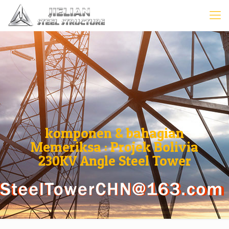
komponen & bahagian
Memeriksa : Projek Bolivia
230KV Angle Steel Tower