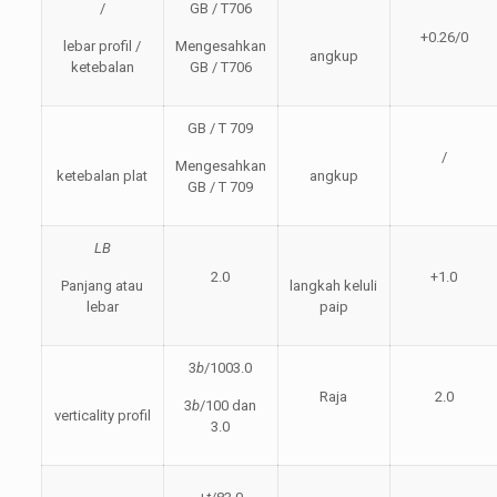
/
GB / T706
+0.26/0
lebar profil /
Mengesahkan
angkup
ketebalan
GB / T706
GB / T 709
/
Mengesahkan
ketebalan plat
angkup
GB / T 709
LB
2.0
+1.0
Panjang atau
langkah keluli
lebar
paip
3
b
/1003.0
Raja
2.0
3
b
/100 dan
verticality profil
3.0