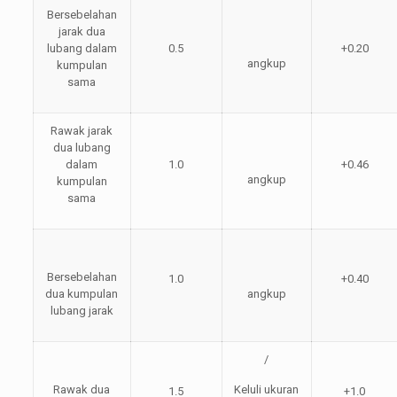
Bersebelahan
jarak dua
lubang dalam
0.5
+0.20
angkup
kumpulan
sama
Rawak jarak
dua lubang
dalam
1.0
+0.46
angkup
kumpulan
sama
Bersebelahan
1.0
+0.40
dua kumpulan
angkup
lubang jarak
/
Rawak dua
Keluli ukuran
1.5
+1.0