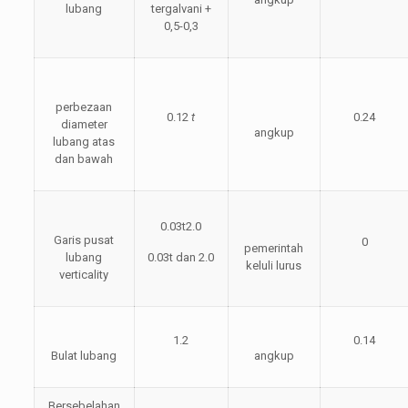
lubang
tergalvani +
0,5-0,3
perbezaan
0.12
t
0.24
diameter
angkup
lubang atas
dan bawah
0.03t2.0
Garis pusat
0
pemerintah
lubang
0.03t dan 2.0
keluli lurus
verticality
1.2
0.14
Bulat lubang
angkup
Bersebelahan