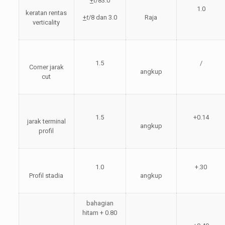
+
t
/83.0
1.0
keratan rentas
+
t
/8 dan 3.0
Raja
verticality
1.5
/
Corner jarak
angkup
cut
1.5
+0.14
jarak terminal
angkup
profil
1.0
+.30
Profil stadia
angkup
bahagian
hitam + 0.80