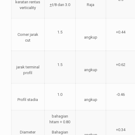
keratan rentas
+
t
/8 dan 3.0
Raja
verticality
1.5
+0.44
Corner jarak
angkup
cut
1.5
+0.62
jarak terminal
angkup
profil
1.0
-0.46
Profil stadia
angkup
bahagian
hitam + 0.80
+0.34
Diameter
Bahagian
angkup