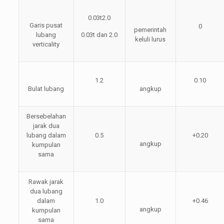
0.03t2.0
Garis pusat
0
pemerintah
lubang
0.03t dan 2.0
keluli lurus
verticality
1.2
0.10
Bulat lubang
angkup
Bersebelahan
jarak dua
lubang dalam
0.5
+0.20
angkup
kumpulan
sama
Rawak jarak
dua lubang
dalam
1.0
+0.46
angkup
kumpulan
sama