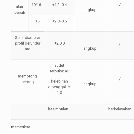
10
t
16
+1.2 -0.4
/
akar
angkup
bersih
T
16
+2.0 -0.6
Semi-diameter
profil berundur
+2.0 0
/
angkup
arc
sudut
terbuka: a5
memotong
/
kelebihan
serong
angkup
dipenggal: c:
1.0
kesimpulan
berkelayakan
memeriksa