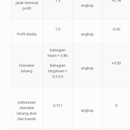
1.5
+0.18
jarak terminal
angkup
profil
1.0
-0.30
Profil stadia
angkup
bahagian
hitam + 0.80
+0.50
Diameter
Bahagian
angkup
lubang
tergalvani +
0,5-0,3
perbezaan
0.12
t
0
diameter
angkup
lubang atas
dan bawah