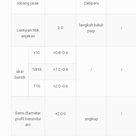
lubang jarak
Callipers
langkah keluli
2.0
/
Lenturan titik
paip
anjakan
t
10
+0.8 -0.4
10
t
16
+1.2 -0.4
/
/
akar
bersih
T
16
+2.0 -0.6
Semi-diameter
+2.0 0
/
profil berundur
angkup
arc