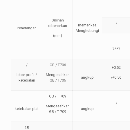
Sisihan
7
memeriksa
dibenarkan
Penerangan
Menghubungi
(mm)
75*7
/
GB / T706
+0.52
lebar profil /
Mengesahkan
angkup
/+0.56
ketebalan
GB / T706
GB / T 709
/
Mengesahkan
ketebalan plat
angkup
GB / T 709
LB