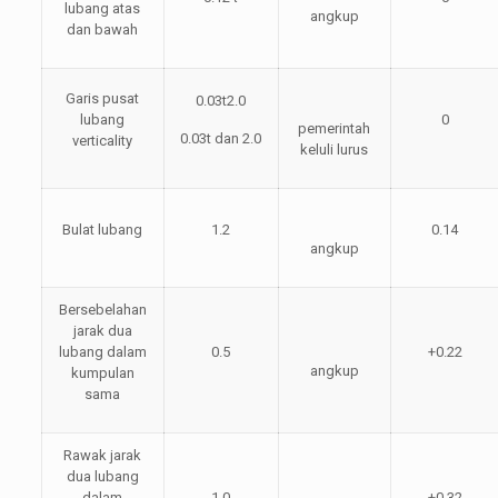
lubang atas
angkup
dan bawah
Garis pusat
0.03t2.0
lubang
0
pemerintah
0.03t dan 2.0
verticality
keluli lurus
Bulat lubang
1.2
0.14
angkup
Bersebelahan
jarak dua
lubang dalam
0.5
+0.22
angkup
kumpulan
sama
Rawak jarak
dua lubang
dalam
1.0
+0.32