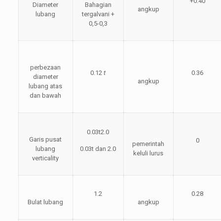
+0.40
Diameter
Bahagian
angkup
lubang
tergalvani +
0,5-0,3
perbezaan
0.12
t
0.36
diameter
angkup
lubang atas
dan bawah
0.03t2.0
Garis pusat
0
pemerintah
lubang
0.03t dan 2.0
keluli lurus
verticality
1.2
0.28
Bulat lubang
angkup