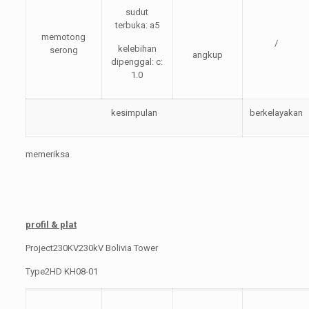
sudut
terbuka: a5
memotong
/
kelebihan
serong
angkup
dipenggal: c:
1.0
kesimpulan
berkelayakan
memeriksa
profil & plat
Project230KV230kV Bolivia Tower
Type2HD KH08-01