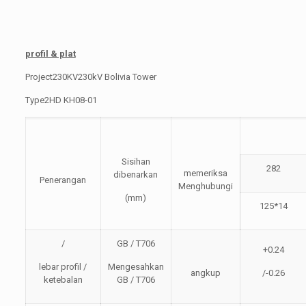
profil & plat
Project230KV230kV Bolivia Tower
Type2HD KH08-01
Sisihan
282
memeriksa
dibenarkan
Penerangan
Menghubungi
(mm)
125*14
/
GB / T706
+0.24
lebar profil /
Mengesahkan
angkup
/-0.26
ketebalan
GB / T706