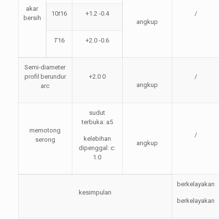
akar
10
t
16
+1.2 -0.4
/
bersih
angkup
T
16
+2.0 -0.6
Semi-diameter
profil berundur
+2.0 0
/
angkup
arc
sudut
terbuka: a5
memotong
/
kelebihan
serong
angkup
dipenggal: c:
1.0
berkelayakan
kesimpulan
berkelayakan