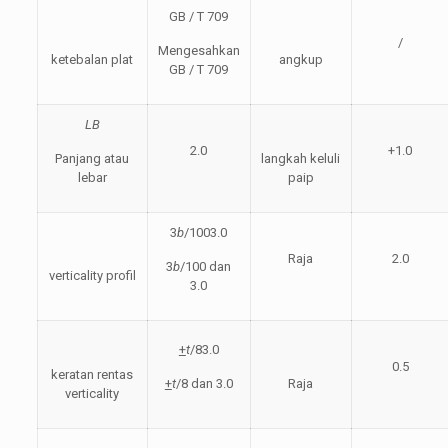
GB / T 709
/
Mengesahkan
ketebalan plat
angkup
GB / T 709
LB
2.0
+1.0
Panjang atau
langkah keluli
lebar
paip
3
b
/1003.0
Raja
2.0
3
b
/100 dan
verticality profil
3.0
+
t
/83.0
0.5
keratan rentas
+
t
/8 dan 3.0
Raja
verticality