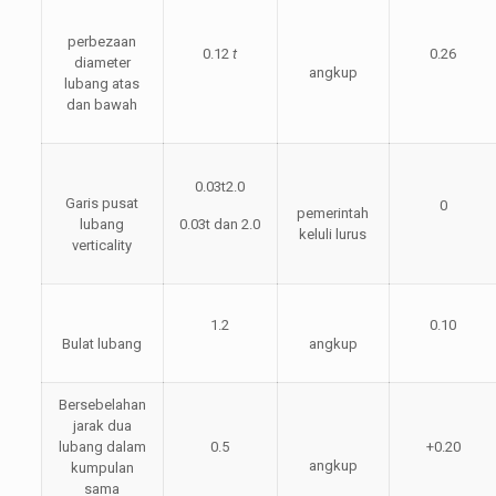
perbezaan
0.12
t
0.26
diameter
angkup
lubang atas
dan bawah
0.03t2.0
Garis pusat
0
pemerintah
lubang
0.03t dan 2.0
keluli lurus
verticality
1.2
0.10
Bulat lubang
angkup
Bersebelahan
jarak dua
lubang dalam
0.5
+0.20
angkup
kumpulan
sama