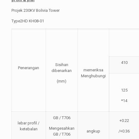
Projek 230KV Bolivia Tower
Type2HD KH08-01
410
Sisihan
Penerangan
memeriksa
dibenarkan
Menghubungi
(mm)
125
*14
GB / T706
+0.22
lebar profil /
Mengesahkan
ketebalan
angkup
/+0.36
GB / T706