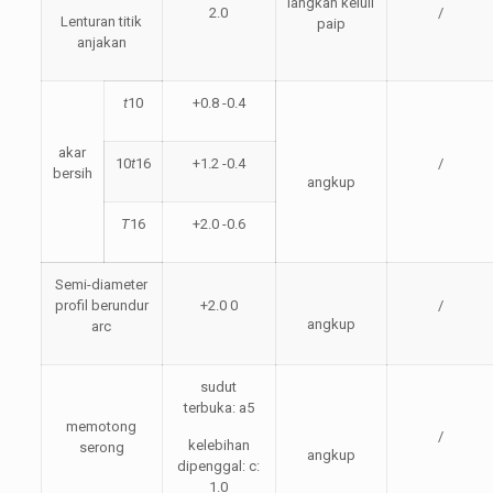
langkah keluli
2.0
/
Lenturan titik
paip
anjakan
t
10
+0.8 -0.4
akar
10
t
16
+1.2 -0.4
/
bersih
angkup
T
16
+2.0 -0.6
Semi-diameter
profil berundur
+2.0 0
/
angkup
arc
sudut
terbuka: a5
memotong
/
kelebihan
serong
angkup
dipenggal: c:
1.0