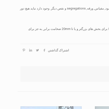
کیفیت فولاد به پایان رسید باید مطابق با استاندارد BS EN شود 10163. همه فولاد باید رایگان از تاول شود, مقیاس, ورقه, segregations و نقص دیگر. وجود دارد نباید هیچ دور
دوم. فولاد کششی بالا باید درجه S355JR برای بخش های کمتر از باشد 20 میلی متر ضخامت و S355JO برای بخش های بزرگتر و یا تا 20mm ضخامت برابر, به جز برای
اشتراک گذاشتن