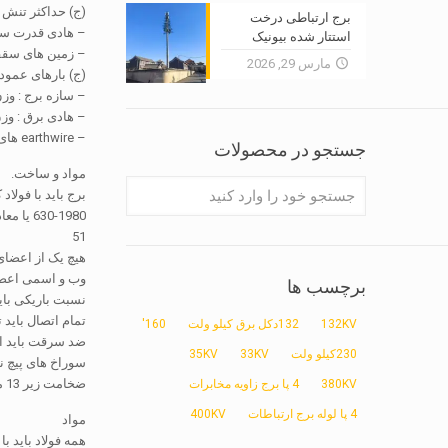
(ج) حداکثر تنش کار ها
برج ارتباطی درخت
– هادی قدرت سیاهگوش
استتار شده بیونیک
– زمین های سقفی earthwire سیم : 0
مارس 29, 2026
(ج) بارهای عمود
– سازه برج : وزن
– هادی برق : وز
– earthwire های سقفی : وزن طول وزن مشخص شده با لوازم جانبی
جستجو در محصولات
مواد و ساخت.
630-1980 یا معادل آن.
51
وب و اسمی اعضا
برچسب ها
نسبت باریکی باید تجاوز نمی 150 برای پا و بازو اعضای, 200 برای اعضای وب و 250 بر
132KV
132دکل برق کیلو ولت
160'
ضد سرقت باید ا
230کیلو ولت
33KV
35KV
ضخامت زیر 13 میلی متر, سوراخ ممکن است حفر و یا پانچ, اما اولی ترجیح داده می شود.
380KV
4 پا برج زاویه مخابرات
4 پا لوله برج ارتباطات
400KV
مواد