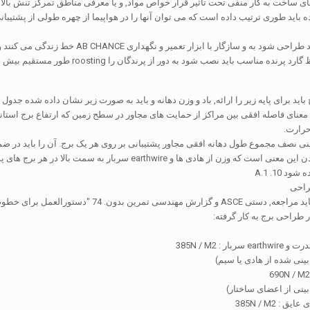
های ساخت به کار منفی تحت تاثیر قرار خواص مواد, و یا معرفی مناطق تمرکز تنش بالا
ه باید طوری ترتیب داده است که می توان آنها را در هواپیما از چهره طولی از پشتی
ه و سازگار با ابزار تعمیر و نگهداری AB CHANCE خط زندگی می کنند و تجهیزات می شود.
ده مناسب باید نصب شود به دور از پرندگان را roosting طور مستقیم بیش از واحد مقره.
اید برای پایه زیر را ارائه, باد و وزن دهانه و باید به صورت زیر نشان داده شده جدول 
معنای فاصله افقی بین مراکز از حمایت های مجاور در سطح زمین که ارتفاع برج است
حرارت.
نی نصف مجموع طول دهانه افقی مجاور پشتیبانی بر روی هر یک برج. آن را باید در ضمیمه 
وزن مدت بالا بردن این معنی است که وزن از هادی ها و ire
 10. A.1
ن بدون. 74 "دستورالعمل برای خطوط انتقال برق با بارگذاری سازه".
ر طراحی برج به کار گرفته:
ار : 385N / M2
ینی شده از هادی یا سیم)
ینی از اعضای ساختار)
: 385N / M2