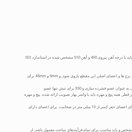
برج باید با فولاد کششی و / یا بالا از بهترین کیفیت و یا دیگر مواد مورد تایید ساخته, که خواص مکانیکی باید با درجه آهن پیروی 430 و آهن 510 مشخص شده در استاندارد ISO
هیچ یک از اعضای این برج باید کمتر از 6mm ​​به در ضخامت و لنز 50mm در عرض فلنج برای اعضای پا از برج ها و اعضای اصلی این مقطع بازوی شود, و 5mm و 45mm برای
 اتصال باید توسط پیچ و مهره فولاد کششی و / یا بالا و آجیل. بدون پیچ و مهره باید کمتر از 12mm در قطر. همه پیچ و مهره باید با واشر بهار تصویب ارائه شده. پیچ و مهره
سوراخ های پیچ نباید بیش از 1.5 میلیمتر در قطر بزرگتر از قطر مربوطه را از پیچ و مهره. چاله ها باید برای اعضای حفر کمتر از 13 میلی متر در ضخامت. برای اعضای دارای
BS EN 102 به عنوان مناسب, غیر این صورت مشخص و باید مناسب برای تمام فرآیندهای ساخت معمول باشد, از