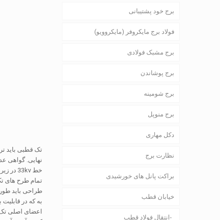
برج خود پشتیبانی
فولاد برج مایکروفر (مایکروویو)
برج مشبک فولادی
برج پوشاندن
برج شومینه
برج منوپل
دکل مهاری
تک قطبی باید تر
نظارت برج
نهایی. گواهی عد
خط 33kv در زیر مدار 132kv طراحی شود.
براکت پانل های خورشیدی
تمام طرح های تک
طراحی باید طوری
خیابان قطب
به که در قابلیت 
اعضای اصلی تک ق
انتقال فولاد قطب