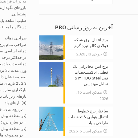
که در آن فرآیند
بازوهای نگهدارند
پشتیبانی.
صلیب اسلحه باید طراحی شود ب
آخرین به روز رسانی PRO
دستگاه ها محافظ گارد پرن
طراحی دهانه
برج انتقال برق شبکه
طراحی تمام برج ب
فولادی گالوانیزه گرم
دهانه اساسی به 
جولای 13, 2026
در حداکثر درجه 
دهانه مدت باد یع
برج آنتن مخابراتی تک
قطبی | 25مشخصات
ضمیمه نشان داده شود
فنی m HDG Steel &
25.2.3 بارهای طراحی
تحلیل مهندسی
بارگذاری سازه باید مراجعه, دستی ASCE و گزارش مهندسی تمری
ممکن است 16,
بارهای زیر باید د
2026
(
a
) بارهای باد
– بر روی هادی قدرت و earthwire سرب
ساختار برج خطوط
(در منطقه پیش ب
انتقال هوایی & تحقیقات
– در سازه برج : 690N / M2
طراحی بنیاد
(در منطقه پیش ب
ممکن است 5, 2026
– در مجموعه های عایق 