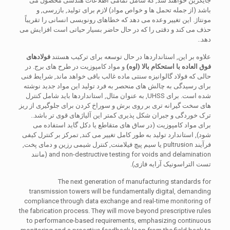
جایگزین خواهند شد, که شامل تمامی اطلاعات هندسی محصول می
باشد (از جمله تحمل ها و خواص مواد) لازم برای تولید, بازرسی, و
مونتاژ. این تغییر وعده می دهد که خطاهای رونویسی انسانی را تقریباً
حذف می کند و دقتی را که در حال حاضر بسیار حیاتی است افزایش می
دهد..
علاوه بر این, استانداردها در حال توسعه برای ترکیب هستند
فولادهای
فوق العاده با استحکام بالا (اوه)
و مواد کامپوزیت در طرح های برج. در
حالی که فولاد گالوانیزه سنتی ماده غالب باقی خواهد ماند, شرایط فنی
برای رسیدگی به چالش های منحصر به فرد تولید این مواد جدید نوشته
شده است. برای UHSS, به عنوان مثال, استانداردها باید شامل کنترل
های سخت گیرانه تری بر روی برش و سوراخ کردن برای جلوگیری از ریز
ترک خوردگی و جبران شکل پذیری کمتر این آلیاژهای قوی تر باشد..
برای مواد کامپوزیت (در ساق های متقاطع یا دکل گاید استفاده می
شود), استاندارد تولید به طور کامل تغییر می کند, تمرکز بر کنترل کیفی
فرآیند pultrusion یا سیم پیچ فیلامنت, کنترل شیمی رزین و دمای پخت,
and non-destructive testing for voids and delamination
(مانند
تست التراسونیک آرایه فازی).
The next generation of manufacturing standards for
transmission towers will be fundamentally digital
,
demanding
compliance through data exchange and real-time monitoring of
the fabrication process
.
They will move beyond prescriptive rules
to performance-based requirements
,
emphasizing continuous