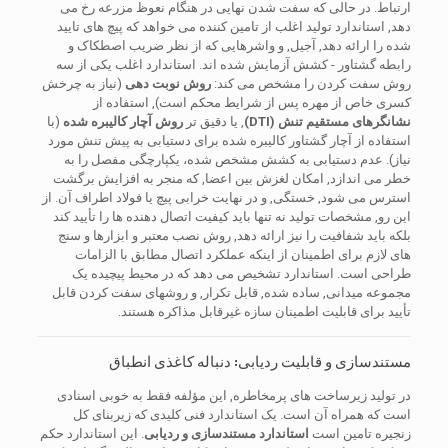
ارتباط. در حالی که سفت شدن نهایی در هنگام نعوظ مزرعه رخ می
دهد, استاندارد تولید اغلب از تامین کننده می خواهد که پیچ های تایید
شده را ارائه دهد, آجیل, و واشرهایی که از نظر ضریب اصطکاک و
رابطه گشتاور - کشش آزمایش شده اند. استاندارد اغلب یکی از سه
روش سفت کردن را مشخص می کند:
روش نوبت دهی
(نیاز به چرخش
کسری خاص از مهره پس از شرایط محکم است), استفاده از
نشانگرهای مستقیم تنش (DTI)
, یا دقیق تر
روش آچار کالیبره شده
(با
استفاده از آچار گشتاور کالیبره شده برای دستیابی به پیش تنش مورد
نیاز). عدم دستیابی به کشش مشخص شده، یکپارچگی مفصل را به
خطر می اندازد, امکان لغزش بین اعضا, که منجر به افزایش برگشت
استرس می شود, خستگی, و در نهایت خرابی پیچ یا فولاد اطراف آن. از
این رو, مشخصات تولید نه تنها باید کیفیت اتصال دهنده ها را تأیید کند
بلکه باید شفافیت را نیز ارائه دهد, روش نصب معتبر و ابزارها و سنج
های لازم برای اطمینان از اینکه عملکرد اتصال مطابق با الزامات
طراحی است. استاندارد تشخیص می دهد که در محیط پیچیده یک
مجموعه میدانی, ساده شده, قابل تکرار, و روشهای سفت کردن قابل
تأیید برای قابلیت اطمینان سازه غیرقابل مذاکره هستند.
مستندسازی و قابلیت ردیابی: دنباله کاغذی انطباق
در تولید زیرساخت های پرمخاطره, این مؤلفه فقط به خوبی اسنادی
است که همراه آن است. یک استاندارد فنی کلیدی که زیربنای کل
زنجیره تامین است
استاندارد مستندسازی و ردیابی
. این استاندارد حکم