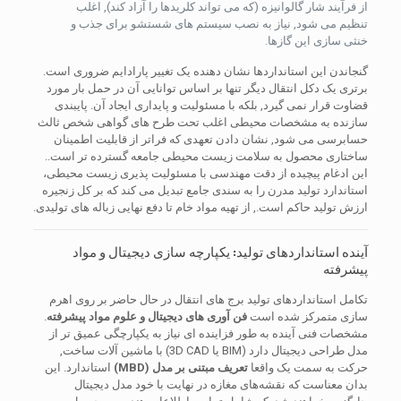
از فرآیند شار گالوانیزه (که می تواند کلریدها را آزاد کند), اغلب
تنظیم می شود, نیاز به نصب سیستم های شستشو برای جذب و
خنثی سازی این گازها.
گنجاندن این استانداردها نشان دهنده یک تغییر پارادایم ضروری است.
برتری یک دکل انتقال دیگر تنها بر اساس توانایی آن در حمل بار مورد
قضاوت قرار نمی گیرد, بلکه با مسئولیت و پایداری ایجاد آن. پایبندی
سازنده به مشخصات محیطی اغلب تحت طرح های گواهی شخص ثالث
حسابرسی می شود, نشان دادن تعهدی که فراتر از قابلیت اطمینان
ساختاری محصول به سلامت زیست محیطی جامعه گسترده تر است..
این ادغام پیچیده از دقت مهندسی با مسئولیت پذیری زیست محیطی،
استاندارد تولید مدرن را به سندی جامع تبدیل می کند که بر کل زنجیره
ارزش تولید حاکم است., از تهیه مواد خام تا دفع نهایی زباله های تولیدی.
آینده استانداردهای تولید: یکپارچه سازی دیجیتال و مواد
پیشرفته
تکامل استانداردهای تولید برج های انتقال در حال حاضر بر روی اهرم
سازی متمرکز شده است
فن آوری های دیجیتال و علوم مواد پیشرفته
.
مشخصات فنی آینده به طور فزاینده ای نیاز به یکپارچگی عمیق تر از
مدل طراحی دیجیتال دارد (BIM یا 3D CAD) با ماشین آلات ساخت,
حرکت به سمت یک واقعا
تعریف مبتنی بر مدل (MBD)
استاندارد. این
بدان معناست که نقشه‌های مغازه در نهایت با خود مدل دیجیتال