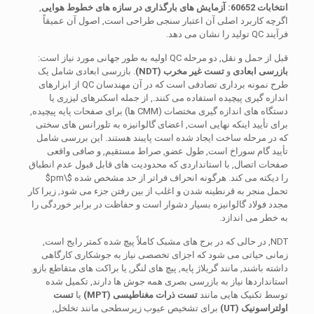
انتخابات 60652: آزمایش های بارگذاری در سازه های خطوط هوایی
,
اگرچه کاربرد اصلی آن اعتبار سنجی طراحی است, اصول آن عمیقاً
فرآیند QC تولید را نشان می دهد.
قبل از حمل و نقل, دو مرحله QC اولیه به طور جهانی مورد نیاز است:
بازرسی ابعادی
و
تست غیر مخرب (NDT)
. بازرسی ابعادی شامل یک
طرح نمونه برداری تصادفی است که در آن مهندسان QC از ابزارهای
اندازه گیری پیچیده استفاده می کنند., از جمله اسکنرهای لیزری یا
دستگاه های اندازه گیری مختصات (CMM ها) برای صفحات پایه پیچیده,
برای تأیید اینکه نهایی است, اعضای گالوانیزه به تلورانس های سختی
که در مرحله ساخت ایجاد شده است پایبند هستند. این بررسی شامل
تأیید گام سوراخ است, طول عضو, صراط مستقیم, و صافی واقعی
صفحات اتصال, با استانداردی که محدودیت های قابل قبول عدم انطباق
را دیکته می کند. هرگونه انحراف فراتر از حد مشخص شده
$\pm$
تحمل منجر به قرنطینه شدن و اغلب از بین رفتن جزء می شود, زیرا کار
مجدد فولاد گالوانیزه بسیار دشوار است و حفاظت در برابر خوردگی را
به خطر می اندازد.
NDT, در حالی که در برج های مشبک کاملاً پیچ شده کمتر رایج است,
زمانی حیاتی می شود که اجزای تخصصی نیاز به جوشکاری کارگاهی
داشته باشند, مانند گریلاژ پایه, پیچ های لنگر, یا براکت های متقاطع بازو.
استانداردها نیاز به بازرسی بصری همه جوش ها دارند, تکمیل شده
توسط تکنیک هایی مانند
تست ذرات مغناطیسی (MPT)
یا
تست
اولتراسونیک (UT)
برای تشخیص عیوب زیرسطحی مانند تخلخل,