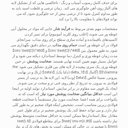
برای حذف کامل رسوب آسیاب و زنگ - ناخالصی هایی که از تشکیل لایه
های آلیاژ روی-آهن جلوگیری می کند.. زمان ترشی و غلظت اسید باید به
طور مداوم کنترل شود تا از ترشی بیش از حد جلوگیری شود, که می
تواند فولادهای با مقاومت بالا را ترد کند.
مشخصات مهم بعدی مربوط به
فرآیند شار
, جایی که مواد در محلول آبی
غوطه ور می شوند (اغلب روی کلرید آمونیوم) برای تمیز کردن
اکسیدهای باقیمانده و آماده سازی سطح برای روی مذاب. سرانجام,
فولاد در آن غوطه ور است
حمام روی مذاب
, در دمای دقیق نگهداری می
شود, به طور معمول بین
$440^\circ \text{C}$
و
$460^\circ \text{C}$
.
مدت زمان غوطه وری و کنترل دما توسط استاندارد دیکته می شود و از
عوامل بسیار مهم تعیین کننده نهایی هستند.
ضخامت پوشش
. در حین
غوطه وری, یک سری پیچیده از لایه های بین فلزی تشکیل می شود:
the
$\Gamma$
(گاما),
$\delta_1$
(دلتا یک),
$\zeta$
(زتا), و در نهایت
بیرونی, نسبتا خالص
$\eta$
(وت) لایه. این لایه ها, به ترتیب از بستر
فولادی به بیرون, به تدریج از نظر روی غنی تر و سخت تر می شوند,
ایجاد یک قوی, سد مقاوم در برابر سایش. استاندارد تولید اولیه در اینجا
این است
حداقل میانگین ضخامت پوشش مورد نیاز
, که است که
نه
یکنواخت برای همه اعضا. ضخامت مورد نیاز مستقیماً با ضخامت قطعه
فولادی زیرین متناسب است, تشخیص اینکه فولاد ضخیم تر به طور کلی
نیاز دارد, و می تواند حفظ کند, یک پوشش ضخیم تر برای طول عمر
معادل. مثلا, استانداردها ممکن است به حداقل ضخامت متوسط ​​پوشش
نیاز داشته باشند
$85 \text{ \mu m}$
برای مقاطع فولادی
$6 \text{
mm}$
یا ضخیم تر, در حالی که ممکن است به بخش های نازک تر نیاز