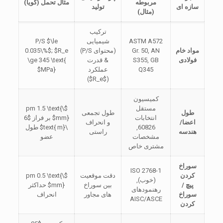
مربوطه
مثال تحمل (گویا)
سازه ای
تولید
(مثال)
ترکیب
ASTM A572
شیمیایی
$\le
P/S
مواد خام
Gr. 50, AN
(محتوای P/S)
$R_e
;
0.035\%$
فولادی
S355, GB
& قدرت
\ge 345 \text{
Q345
عملکرد
MPa}$
)
$R_e$
(
کمیسیون
مستقل
$\pm 1.5 \text{
طول
طول تجمعی
انتخابات
mm}$
بر فراز
$6
اعضا/
و انحراف
60826,
\text{ m}$
طول
هندسه
راستی
مشخصات
عضو
مشتری خاص
سوراخ
ISO 2768-1
کردن
دقت موقعیت
$\pm 0.5 \text{
(خوب),
پیچ /
بین سوراخ
mm}$
حداکثر
رهنمودهای
سوراخ
های مجاور
انحراف
AISC/ASCE
کردن