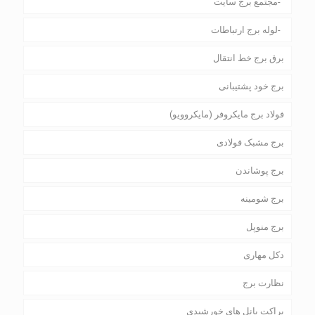
مجتمع برج سایت
لوله برج ارتباطات
برق برج خط انتقال
برج خود پشتیبانی
فولاد برج مایکروفر (مایکروویو)
برج مشبک فولادی
برج پوشاندن
برج شومینه
برج منوپل
دکل مهاری
نظارت برج
براکت پانل های خورشیدی