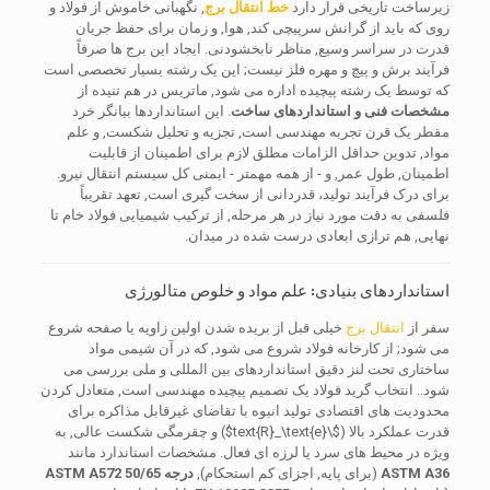
زیرساخت تاریخی قرار دارد
خط انتقال برج
, نگهبانی خاموش از فولاد و
روی که باید از گرانش سرپیچی کند, هوا, و زمان برای حفظ جریان
قدرت در سراسر وسیع, مناظر نابخشودنی. ایجاد این برج ها صرفاً
فرآیند برش و پیچ و مهره فلز نیست; این یک رشته بسیار تخصصی است
که توسط یک رشته پیچیده اداره می شود, ماتریس در هم تنیده از
مشخصات فنی و استانداردهای ساخت
. این استانداردها بیانگر خرد
مقطر یک قرن تجربه مهندسی است, تجزیه و تحلیل شکست, و علم
مواد, تدوین حداقل الزامات مطلق لازم برای اطمینان از قابلیت
اطمینان, طول عمر, و - از همه مهمتر - ایمنی کل سیستم انتقال نیرو.
برای درک فرآیند تولید، قدردانی از سخت گیری است, تعهد تقریباً
فلسفی به دقت مورد نیاز در هر مرحله, از ترکیب شیمیایی فولاد خام تا
نهایی, هم ترازی ابعادی درست شده در میدان.
استانداردهای بنیادی: علم مواد و خلوص متالورژی
سفر از
انتقال برج
خیلی قبل از بریده شدن اولین زاویه یا صفحه شروع
می شود; از کارخانه فولاد شروع می شود, که در آن شیمی مواد
ساختاری تحت لنز دقیق استانداردهای بین المللی و ملی بررسی می
شود.. انتخاب گرید فولاد یک تصمیم پیچیده مهندسی است, متعادل کردن
محدودیت های اقتصادی تولید انبوه با تقاضای غیرقابل مذاکره برای
قدرت عملکرد بالا (
$\text{R}_\text{e}$
) و چقرمگی شکست عالی, به
ویژه در محیط های سرد یا لرزه ای فعال. مشخصات استاندارد مانند
ASTM A36
(برای پایه, اجزای کم استحکام),
درجه ASTM A572 50/65