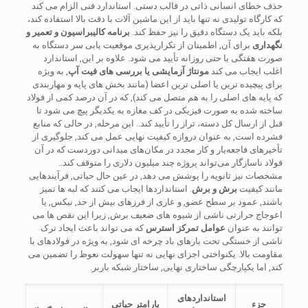
حذف خطای انسانی ذاتی در قالب دستی. استاندارد فنی الزام می کند
که کارگاه تولیدی نه تنها باید از این ماشین آلات با دقت بالا استفاده کند،
بلکه باید یک دستگاه دقیق را نیز حفظ کند.
برنامه کالیبراسیون و تعمیر و
نگهداری
برای آن, اطمینان از تکرارپذیری موقعیت یابی سر دستگاه به
صورت هفتگی یا حتی روزانه تأیید می شود. علاوه بر این, استاندارد
اغلب ایجاب می کند
مونتاژ آزمایشی یا بررسی های فیت آپ
, به ویژه
برای پیچیده ترین یا اصلی ترین اعضا (مانند بخش های پایه و مهاربندی
که پایه های اصلی را به هم متصل می کند), که در آن درصد کمی از فولاد
ساخته شده به صورت فیزیکی در کف مغازه به یکدیگر پیچ می شود تا
قبل از ارسال کل دسته، تراز را تأیید کند.. این مرحله, در حالی که منابع
فشرده است, به عنوان دروازه کیفیت نهایی عمل می کند, جلوگیری از
تأخیرهای فاجعه‌بار و کار مجدد در مکان‌های میدانی دوردست که در آن
فولاد ناسازگار می‌تواند پروژه چند میلیون دلاری را متوقف کند..
مشخصات نیز ثانویه را پوشش می دهد, در عین حال حیاتی, فرآیندهایی
مانند کیفیت
برش و برش
. استانداردها ایجاب می کنند که لبه ها تمیز
باشند, عمود بر سطح عضو, و عاری از فرزهای بیش از حد, نیکس, یا
اعوجاج حرارتی ناشی از شیوه های ضعیف برش, زیرا این نقص ها می
توانند به عنوان
عوامل تمرکز استرس
که می تواند باعث ایجاد ترک
ناشی از خستگی تحت بارهای باد چرخه ای شود, به ویژه در فولادهای با
مقاومت بالا. یکنواختی اجزای نهایی نه تنها سهولت نعوظ را تضمین می
کند, اما یکپارچگی ساختاری نهایی, ساختار شبکه باربر.
استانداردهای
جزء
پارامتر حیاتی