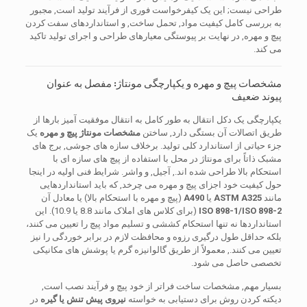
طراحی نیست; این یک کیفرخواست فوری از فرآیند تولید است, مجبور
به بررسی کامل کیفیت مواد, تحمل ساخت, و استانداردهای سفت کردن
پیچ و مهره, در نهایت بر پیوستگی معیارهای طراحی و اجرای تولید تاکید
می کند.
مشخصات پیچ و مهره و یکپارچگی مونتاژ: مفصل به عنوان
پیوند ضعیف
یکپارچگی یک دکل انتقال به طور کامل به انتقال موفقیت آمیز بارها از
طریق اتصالات آن بستگی دارد, ساختن
مشخصات مونتاژ پیچ و مهره
یک
جزء حیاتی از استاندارد کلی تولید. برخلاف سازه های جوشی, برج های
مشبک ذاتاً برای مونتاژ در محل با استفاده از پیچ های سازه ای با
استحکام بالا طراحی شده اند., آجیل, و واشر. شرایط فنی اولیه در اینجا
حول کیفیت خود اجزای پیچ و مهره می چرخد, که باید استانداردهایی
مانند
ASTM A325
یا
A490
(پیچ و مهره با استحکام بالا) یا معادل آن
ISO 898-1/ISO 898-2
(برای کلاس های املاک مانند 8.8 یا 10.9). این
استانداردها نه تنها استحکام کششی و تسلیم مواد پیچ ​​را تعیین می کنند،
بلکه حداقل طول درگیری رزوه و محافظت لازم در برابر خوردگی را نیز
تعیین می کنند., معمولاً از طریق گالوانیزه گرم یا پوشش های مکانیکی
تخصصی حاصل می شود.
بسیار مهم, مشخصات ساخت فراتر از خود پیچ ​​و فرآیند نصب است,
دیکته کردن روش برای دستیابی به خواسته
نیروی پیش تنش یا گیره
در