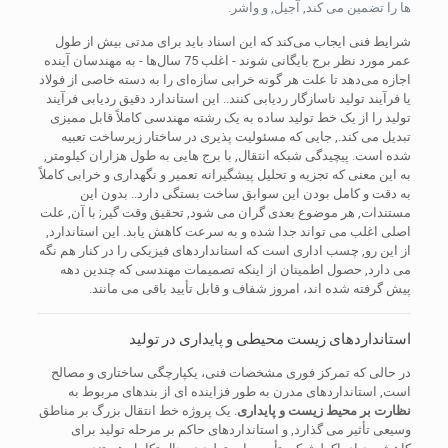
ها را تضمین می کند, آجیل, و واشر.
شرایط فنی ایجاب می‌کند که این اسناد باید برای مدتی بیش از طول
عمر مورد نظر برج بایگانی شوند - اغلب 75 سال‌ها - به مهندسان آینده
اجازه می‌دهد تا علت هر گونه خرابی سازه‌ای را به دسته خاصی از فولاد
یا فرآیند تولید ناسازگار ردیابی کنند.. این استاندارد دقیق ردیابی فرآیند
تولید را از یک خط تولید ساده به یک رشته مهندسی کاملاً قابل ممیزی
تبدیل می کند., جایی که مسئولیت پذیری در ساختار زیرساخت تعبیه
شده است. پیچیدگی شبکه انتقال, با برج هایی به طول هزاران کیلومتر,
به این معنی که تجزیه و تحلیل پیشگیرانه تعمیر و نگهداری و خرابی کاملاً
به دقت و کامل بودن این سوابق ساخت بستگی دارد.. بدون این
مستندات, هر موضوع بعدی گران می شود, تحقیق وقت گیر; با آن, علت
اصلی اغلب می تواند جدا شده و به سرعت کاهش یابد. این استاندارد,
از این رو, چسب اداری است که استانداردهای فیزیکی را در کنار هم نگه
می دارد, حصول اطمینان از اینکه تصمیمات مهندسی که چندین دهه
پیش گرفته شده اند، امروز شفاف و قابل تأیید باقی می مانند.
استانداردهای زیست محیطی و پایداری در تولید
در حالی که تمرکز فوری مشخصات فنی، یکپارچگی ساختاری و مصالح
است, استانداردهای مدرن به طور فزاینده ای از بندهای مربوط به
نظارت بر محیط زیست و پایداری
. یک پروژه خط انتقال بزرگ بر مناطق
وسیعی تأثیر می گذارد, و استانداردهای حاکم بر مرحله تولید برای