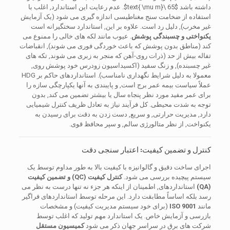
داشته باشد
$65 \text{ \mu m}$
. عدم رعایت این استاندارد, اغلب با
استفاده از ضخامت سنج مغناطیسی اندازه گیری می شود (یک آزمایش
غیر مخرب), دلیل رد است. علاوه بر این, استاندارد سختگیرانه است
یکنواختی و چسبندگی پوشش
. عیوب مانند لکه های خالی را ممنوع می
کند (مناطق بدون پوشش که باعث خوردگی فوری می شوند), انقباضات
تفاله بیش از حد (ذرات روی-آهن که منجر به زبری می شوند, تکه های
غیر چسبنده), و زنگ سفید (اکسیداسیون زودرس خود پوشش روی,
معمولا به دلیل شرایط نگهداری نامناسب). استانداردهای حاکم بر HDG
عملاً سیاست بیمه عمر برج است, و پایبندی به آنها یکپارچگی سازه را
برای عمر مفید مورد نظر پنجاه سال یا بیشتر تضمین می کند, بدون
توجه به شدت محیطی. کل فرآیند نیاز به تعادل ظریف کنترل شیمیایی
دارد, مدیریت حرارتی, و سریع, دست زدن به دقت برای رسیدن به
یکنواخت, از نظر متالورژی سالم, و سپر محافظ قوی.
کنترل و تضمین کیفیت: اعتبار سنجی دقت
اجرای ساخت دقیق و گالوانیزه با کیفیت بالا به طور مداوم توسط یک
سیستم پیچیده بررسی می شود.
کنترل کیفیت (QC) و تضمین کیفیت
(QA)
استانداردهای, اطمینان از اینکه هر جزء نه تنها درست به نظر می
رسد بلکه اساساً مطابقت دارد. این مرحله توسط استانداردهای فراگیر
مانند
ISO 9001
(برای خود سیستم مدیریت کیفیت) و مشخصات
بازرسی و آزمایش خاص. یک استاندارد مهم تولید که اغلب توسط
شرکت های برق در سراسر جهان ذکر می شود
کمیسیون مستقل