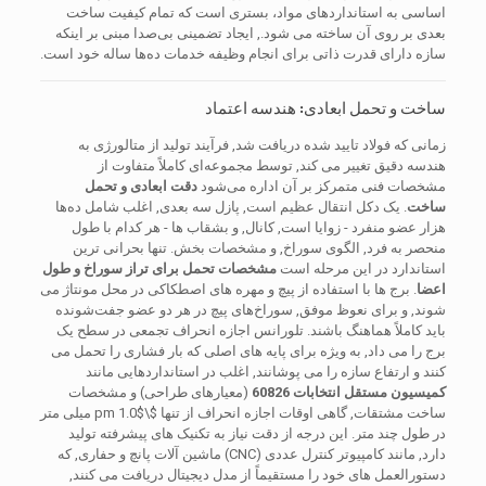
اساسی به استانداردهای مواد، بستری است که تمام کیفیت ساخت
بعدی بر روی آن ساخته می شود., ایجاد تضمینی بی‌صدا مبنی بر اینکه
سازه دارای قدرت ذاتی برای انجام وظیفه خدمات ده‌ها ساله خود است.
ساخت و تحمل ابعادی: هندسه اعتماد
زمانی که فولاد تایید شده دریافت شد, فرآیند تولید از متالورژی به
هندسه دقیق تغییر می کند, توسط مجموعه‌ای کاملاً متفاوت از
مشخصات فنی متمرکز بر آن اداره می‌شود
دقت ابعادی و تحمل
ساخت
. یک دکل انتقال عظیم است, پازل سه بعدی, اغلب شامل ده‌ها
هزار عضو منفرد - زوایا است, کانال, و بشقاب ها - هر کدام با طول
منحصر به فرد, الگوی سوراخ, و مشخصات بخش. تنها بحرانی ترین
استاندارد در این مرحله است
مشخصات تحمل برای تراز سوراخ و طول
اعضا
. برج ها با استفاده از پیچ و مهره های اصطکاکی در محل مونتاژ می
شوند, و برای نعوظ موفق, سوراخ‌های پیچ در هر دو عضو جفت‌شونده
باید کاملاً هماهنگ باشند. تلورانس اجازه انحراف تجمعی در سطح یک
برج را می داد, به ویژه برای پایه های اصلی که بار فشاری را تحمل می
کنند و ارتفاع سازه را می پوشانند, اغلب در استانداردهایی مانند
کمیسیون مستقل انتخابات 60826
(معیارهای طراحی) و مشخصات
ساخت مشتقات, گاهی اوقات اجازه انحراف از تنها
$\pm 1.0$
میلی متر
در طول چند متر. این درجه از دقت نیاز به تکنیک های پیشرفته تولید
دارد, مانند کامپیوتر کنترل عددی (CNC) ماشین آلات پانچ و حفاری, که
دستورالعمل های خود را مستقیماً از مدل دیجیتال دریافت می کنند,