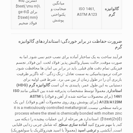
کمترین
$85
میانگین
\text{ \mu m}$
گالوانیزه
ISO 1461,
ضخامت و
برای
$\ge 6
گرم
ASTM A123
یکنواختی
\text{ mm}$
پوشش
فولاد ضخیم
ضرورت حفاظت در برابر خوردگی: استانداردهای گالوانیزه
گرم
فرآیند ساخت به یک ساختار آماده برای نصب ختم نمی شود, اما به
صورت موقت, حالت بسیار واکنش پذیر: فولاد لخت. این فولاد, تجسم
فیزیکی تمام دقت های قبلی, باید در برابر بی امان ها محافظت شود,
حرکت ترمودینامیکی به سمت تعادل - زنگ زدگی - که ناگزیر ظرفیت
باربری آن را در طول زمان از بین می برد.. شرط فنی اولیه برای
دستیابی به این طول عمر، پایبندی به آن است
گالوانیزه گرم (HDG)
استاندارد
, معمولاً توسط مشخصات پذیرفته شده بین المللی مانند
ISO
1461
(برای محصولات ساخته شده از آهن و فولاد) یا
ASTM
A123/A123M
(برای پوشش روی روی محصولات آهن و فولاد). این یک
برنامه سطحی نیست;
it is a meticulously controlled metallurgical
process where the steel is chemically bonded with molten zinc
$\text{Zn}$
(
). استاندارد هر مرحله از این عملیات پیچیده را دیکته می
کند, با مهم شروع کنید
آماده سازی سطح
, که شامل چربی زدایی قلیایی
است, آبکشی, و
ترشی اسید
(معمولاً با اسید هیدروکلریک یا سولفوریک)