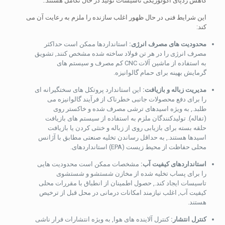
کاهش ردپای اکولوژیکی تأسیسات تولید در حال تکامل هستند..
این شرایط فنی در حال ظهور اغلب سازنده را ملزم به رعایت آن می
کند:
محدودیت های مصرف انرژی:
استانداردها ممکن است حداکثر
مصرف انرژی را در هر تن فولاد ساخته شده مشخص کنند, تشویق
به استفاده از ماشین آلات CNC کم مصرف و سیستم های
گرمایش بهینه برای حمام گالوانیزه.
مدیریت زباله و بازیافت:
این استاندارد پروتکل های سختگیرانه ای
را برای دفع محصولات جانبی خطرناک از فرآیند گالوانیزه می
طلبد., به ویژه اسیدهای ترشی مصرف شده و خاکستر روی
(تفاله). تولیدکنندگان ملزم به استفاده از سیستم های بازیافت
حلقه بسته برای بازیابی روی از زباله و خنثی کردن یا بازیافت
اسیدها هستند., به حداقل رساندن تخلیه صنعتی مطابق با آژانس
محلی حفاظت از محیط زیست (EPA) استانداردهای.
استانداردهای کیفیت آب:
مشخصات ممکن است محدودیت هایی
را برای پساب تخلیه شده از مخازن شستشو و شستشوی
تاسیسات ایجاد کند., حصول اطمینان از انطباق با مقررات محلی
کیفیت آب, اغلب نیازمند امکانات درمانی در محل قبل از ترخیص
هستند.
کنترل انتشار:
کنترل آلاینده های هوا, به ویژه انتشارات فرار ناشی