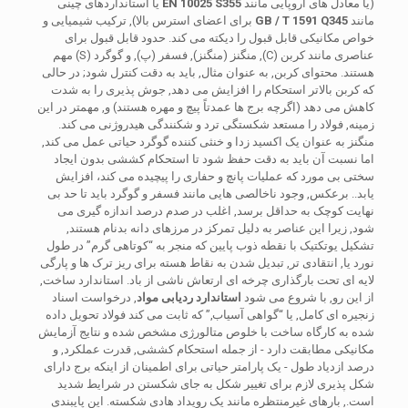
(یا معادل های اروپایی مانند
EN 10025 S355
یا استانداردهای چینی
مانند
GB / T 1591 Q345
برای اعضای استرس بالا), ترکیب شیمیایی و
خواص مکانیکی قابل قبول را دیکته می کند. حدود قابل قبول برای
عناصری مانند کربن (C), منگنز (منگنز), فسفر (پ), و گوگرد (S) مهم
هستند. محتوای کربن, به عنوان مثال, باید به دقت کنترل شود; در حالی
که کربن بالاتر استحکام را افزایش می دهد, جوش پذیری را به شدت
کاهش می دهد (اگرچه برج ها عمدتاً پیچ و مهره هستند) و, مهمتر در این
زمینه, فولاد را مستعد شکستگی ترد و شکنندگی هیدروژنی می کند.
منگنز به عنوان یک اکسید زدا و خنثی کننده گوگرد حیاتی عمل می کند,
اما نسبت آن باید به دقت حفظ شود تا استحکام کششی بدون ایجاد
سختی بی مورد که عملیات پانچ و حفاری را پیچیده می کند، افزایش
یابد.. برعکس, وجود ناخالصی هایی مانند فسفر و گوگرد باید تا حد بی
نهایت کوچک به حداقل برسد, اغلب در صدم درصد اندازه گیری می
شود, زیرا این عناصر به دلیل تمرکز در مرزهای دانه بدنام هستند,
تشکیل یوتکتیک با نقطه ذوب پایین که منجر به “کوتاهی گرم” در طول
نورد یا, انتقادی تر, تبدیل شدن به نقاط هسته برای ریز ترک ها و پارگی
لایه ای تحت بارگذاری چرخه ای ارتعاش ناشی از باد. استاندارد ساخت,
از این رو, با شروع می شود
استاندارد ردیابی مواد
, درخواست اسناد
زنجیره ای کامل, یا “گواهی آسیاب,” که ثابت می کند فولاد تحویل داده
شده به کارگاه ساخت با خلوص متالورژی مشخص شده و نتایج آزمایش
مکانیکی مطابقت دارد - از جمله استحکام کششی, قدرت عملکرد, و
درصد ازدیاد طول - یک پارامتر حیاتی برای اطمینان از اینکه برج دارای
شکل پذیری لازم برای تغییر شکل به جای شکستن در شرایط شدید
است., بارهای غیرمنتظره مانند یک رویداد هادی شکسته. این پایبندی