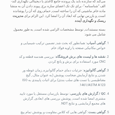
می‌کند که سازنده باید یک پرونده جامع کاغذی یا دیجیتالی نگهداری کند-
الف “شناسنامه”- برای تک تک اعضای سازه برج, پیوند دادن آن به منشا
ماده خام, ماشینی که آن را ساخته است, حمام روی که آن را پوشانده
است, و بازرس نهایی که ابعاد آن را امضا کرد. این الزام برای
مدیریت
ریسک و نگهداری آینده
.
بسته مستندات, توسط مشخصات الزامی شده است, به طور معمول
شامل می شود:
گواهی آسیاب:
همانطور که بحث شد, تضمین ترکیب شیمیایی و
خواص مکانیکی صفحه یا زاویه فولاد خام.
نقشه ها و لیست های برش فروشگاه:
بررسی هندسه قطعه و کد
CNC مورد استفاده برای برش و پانچ کردن.
گواهی گالوانیزه:
جزئیات دمای حمام گالوانیزه, زمان غوطه ور
شدن, و نتایج آزمایش ضخامت پوشش (به عنوان مثال،, گیج
مغناطیسی یا تست های سلب بندی) برای اثبات پایبندی به ISO
1461/ASTM A123.
QC / گزارش های بازرسی:
توسط بازرسان مستقل یا مورد تایید
مشتری امضا شده است, پوشش بررسی های ابعادی, گزارش
های مجمع آزمایشی, و نتایج NDT.
گواهی بست:
گواهی هایی که کلاس مقاومت و پوشش تمام پیچ