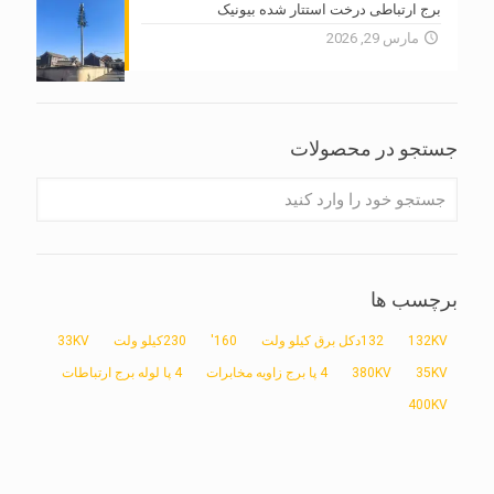
برج ارتباطی درخت استتار شده بیونیک
مارس 29, 2026
جستجو در محصولات
برچسب ها
132KV
132دکل برق کیلو ولت
160'
230کیلو ولت
33KV
35KV
380KV
4 پا برج زاویه مخابرات
4 پا لوله برج ارتباطات
400KV