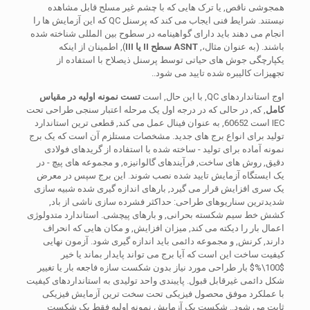
همجوشی ناقص, یا ترک هایی که با چشم غیر مسلح قابل مشاهده
نیستند. شرایط فنی ایجاب می کند که پرسنل QC که این آزمایش ها را
انجام می دهند باید دارای گواهینامه در سطوح بین المللی شناخته شده
باشند. (به عنوان مثال،,
ASNT سطح II یا III
), اطمینان از اینکه
یکپارچگی جوش های حیاتی توسط پرسنل ذیصلاح با استفاده از
تجهیزات کالیبره شده تایید می شود..
اوج استانداردهای QC, با این حال, است
تست نمونه اولیه در مقیاس
کامل
, که, در حالی که در درجه اول یک مرحله اعتبار سنجی طراحی تحت
IEC است 60652, به عنوان فینال عمل می کند, قطعی ترین استاندارد
تولید برای انواع برج های جدید. مشخصات مستلزم آن است که یک برج
نمونه آماده برای تولید - ساخته شده با استفاده از گریدهای فولادی
دقیق, روش های ساخت, فرآیندهای گالوانیزه, و مجموعه های پیچ - در
یک ایستگاه آزمایش تایید شده نصب شوند. این برج سپس در معرض
یک سری افزایش قرار می گیرد, بارهای اندازه گیری شده شبیه سازی
شدیدترین سناریوهای طراحی: حداکثر فشرده سازی ناشی از باد,
کشش خط سیم شکسته بحرانی, و بارهای پیچشی. استاندارد متدولوژی
اعمال بار را دیکته می کند, میزان افزایش, و مکان هایی که انحراف
دارند, کرنش, و مجموعه دائمی باید اندازه گیری شود. آزمون نهایی
کیفیت ساخت این است که آیا برج می تواند پایدار بماند یا خیر
$100\%$
بار طراحی مورد نیاز بدون شکست سازه فاجعه بار یا تغییر
شکل دائمی غیرقابل قبول. پایبندی واحد تولیدی به استانداردهای کیفیت
با عملکرد موفق محصول فیزیکی تحت سخت ترین آزمایش فیزیکی
ثابت می شود.. شکست یک آزمایش نمونه اولیه فقط یک شکست