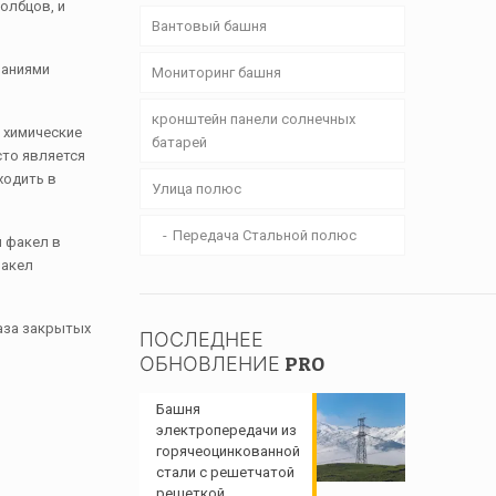
олбцов, и
Вантовый башня
ваниями
Мониторинг башня
кронштейн панели солнечных
 химические
батарей
сто является
ходить в
Улица полюс
Передача Стальной полюс
й факел в
факел
газа закрытых
ПОСЛЕДНЕЕ
ОБНОВЛЕНИЕ PRO
Башня
электропередачи из
горячеоцинкованной
стали с решетчатой ​​
решеткой