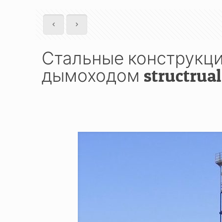
Стальные конструкц
дымоходом structrua