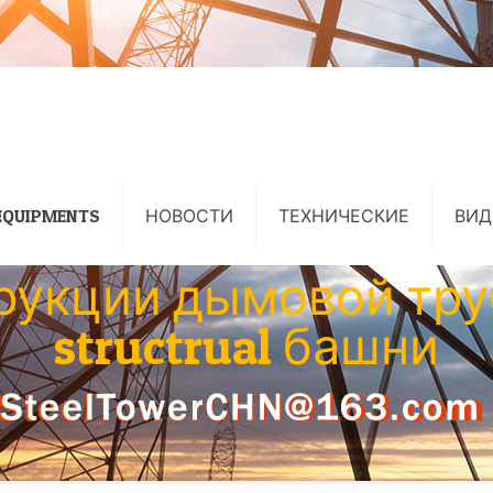
EQUIPMENTS
НОВОСТИ
ТЕХНИЧЕСКИЕ
ВИД
рукции дымовой тр
structrual башни