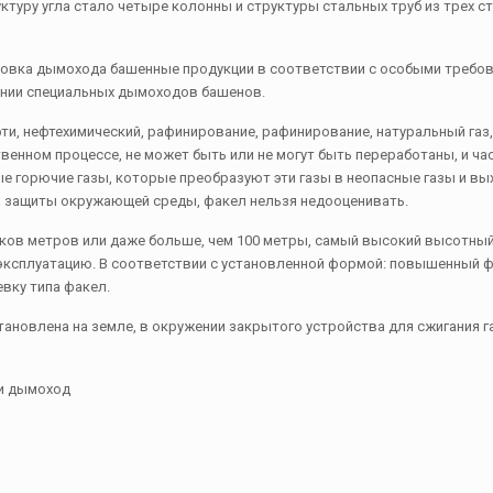
туру угла стало четыре колонны и структуры стальных труб из трех ст
новка дымохода башенные продукции в соответствии с особыми требо
ании специальных дымоходов башенов.
и, нефтехимический, рафинирование, рафинирование, натуральный газ,
венном процессе, не может быть или не могут быть переработаны, и ча
ые горючие газы, которые преобразуют эти газы в неопасные газы и вы
а защиты окружающей среды, факел нельзя недооценивать.
ятков метров или даже больше, чем 100 метры, самый высокий высотны
 эксплуатацию. В соответствии с установленной формой: повышенный 
евку типа факел.
тановлена ​​на земле, в окружении закрытого устройства для сжигания 
ни дымоход