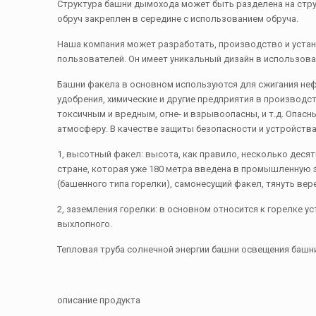
Структура башни дымохода может быть разделена на струк
обруч закреплен в середине с использованием обруча.
Наша компания может разработать, производство и уста
пользователей. Он имеет уникальный дизайн в использов
Башни факела в основном используются для сжигания нефт
удобрения, химические и другие предприятия в производст
токсичным и вредным, огне- и взрывоопасны, и т.д. Опасн
атмосферу. В качестве защиты безопасности и устройств
1, высотный факел: высота, как правило, несколько дес
стране, которая уже 180 метра введена в промышленную
(башенного типа горелки), самонесущий факел, тянуть вер
2, заземления горелки: в основном относится к горелке ус
выхлопного.
Тепловая труба солнечной энергии башни освещения баш
описание продукта