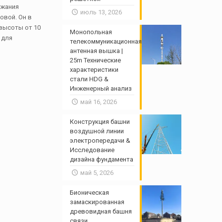
ржания
июль 13, 2026
овой. Он в
 высоты от 10
Монопольная
 для
телекоммуникационная
антенная вышка |
25m Технические
характеристики
стали HDG &
Инженерный анализ
май 16, 2026
Конструкция башни
воздушной линии
электропередачи &
Исследование
дизайна фундамента
май 5, 2026
Бионическая
замаскированная
древовидная башня
связи