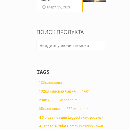
Март 29, 2026
ПОИСК ПРОДУКТА
TAGS
132киловольт
132кВ силовая башня
160'
230кВ
33киловольт
35киловольт
380киловольт
4 Угловая башня Legged электросвязи
4 Legged Tubular Communication Tower