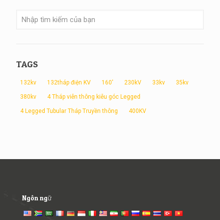
TAGS
132kv
132tháp điện KV
160'
230kV
33kv
35kv
380kv
4 Tháp viễn thông kiễu góc Legged
4 Legged Tubular Tháp Truyền thông
400KV
Ngôn ngữ