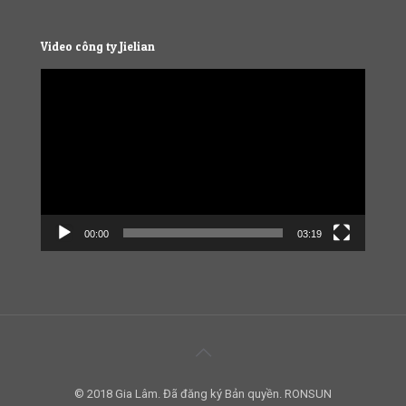
Video công ty Jielian
Video
Player
00:00
03:19
© 2018 Gia Lâm. Đã đăng ký Bản quyền. RONSUN