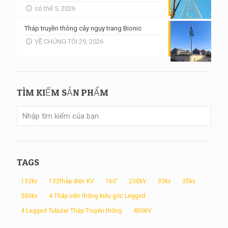
có thể 5, 2026
Tháp truyền thông cây ngụy trang Bionic
VỀ CHÚNG TÔI 29, 2026
TÌM KIẾM SẢN PHẨM
TAGS
132kv
132tháp điện KV
160'
230kV
33kv
35kv
380kv
4 Tháp viễn thông kiễu góc Legged
4 Legged Tubular Tháp Truyền thông
400KV