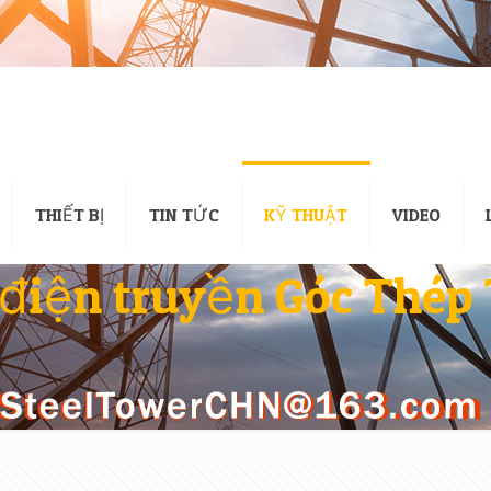
THIẾT BỊ
TIN TỨC
KỸ THUẬT
VIDEO
 điện truyền Góc Thép