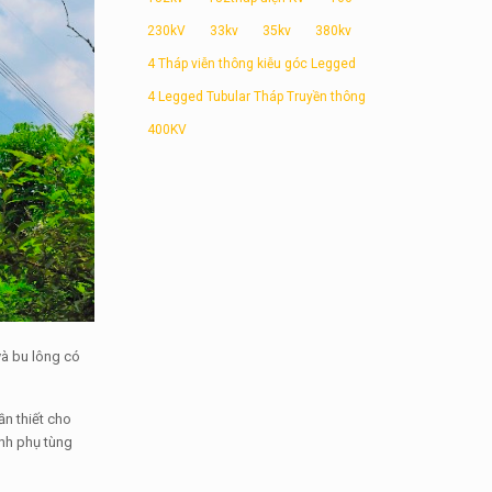
230kV
33kv
35kv
380kv
4 Tháp viễn thông kiễu góc Legged
4 Legged Tubular Tháp Truyền thông
400KV
 và bu lông có
ần thiết cho
hành phụ tùng