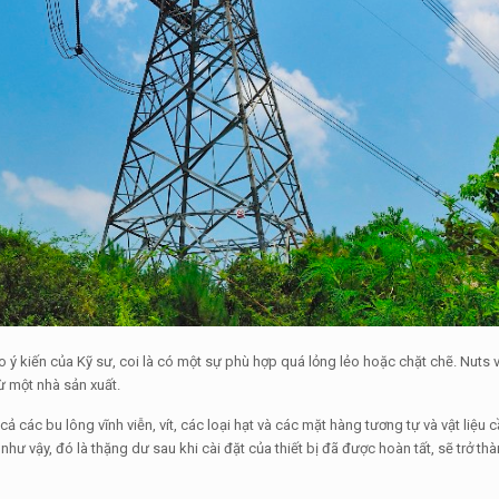
eo ý kiến ​​của Kỹ sư, coi là có một sự phù hợp quá lỏng lẻo hoặc chặt chẽ. Nuts
 một nhà sản xuất.
các bu lông vĩnh viễn, vít, các loại hạt và các mặt hàng tương tự và vật liệu c
p như vậy, đó là thặng dư sau khi cài đặt của thiết bị đã được hoàn tất, sẽ trở t