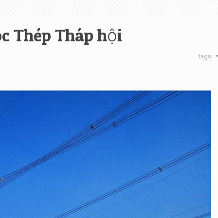
óc Thép Tháp hội
tags