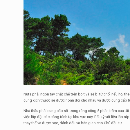
Nuts phải ngón tay chặt chẽ trên bolt và sẽ bị từ chối nếu họ, th
cùng kích thước sẽ được hoán đổi cho nhau và được cung cấp từ
Nhà thầu phải cung cấp số lượng ròng cộng 5 phần trăm của tất cả 
việc lắp đặt các công trình tại khu vực này. Bất kỳ vật liệu lắp rá
thay thế và được bọc, đánh dấu và bàn giao cho Chủ đầu tư.