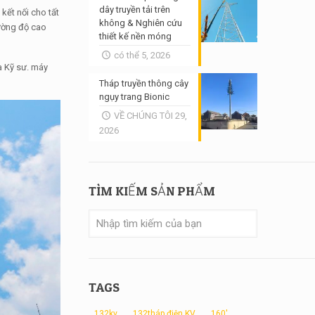
dây truyền tải trên
kết nối cho tất
không & Nghiên cứu
cường độ cao
thiết kế nền móng
có thể 5, 2026
a Kỹ sư. máy
Tháp truyền thông cây
ngụy trang Bionic
VỀ CHÚNG TÔI 29,
2026
TÌM KIẾM SẢN PHẨM
TAGS
132kv
132tháp điện KV
160'