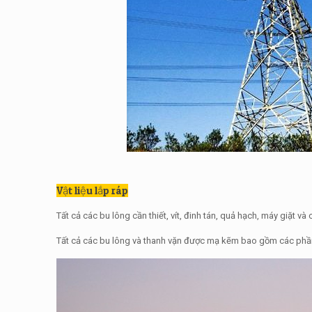
Vật liệu lắp ráp
Tất cả các bu lông cần thiết, vít, đinh tán, quả hạch, máy giặt và 
Tất cả các bu lông và thanh vặn được mạ kẽm bao gồm các phần r