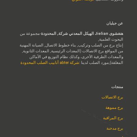
عن جيليان
هنغشوى Jielian الهيكل المعدني شركة, المحدودة
-مجموعة من
البحوث العلمية,
إنتاج برج من الصلب وتركيب, بناء خطوط الاتصال, الصيانة المهنية
من المواقع برج الاتصالات (المعدات الرئيسية, المعدات الثانوية,
والمعدات الطرفية الأخرى، وكذلك نظام التوزيع في الأماكن
المغلقة),مورد الصلب لدينا :
شركة abter أنابيب الصلب المحدودة
منتجات
برج الاتصالات
برج مموهة
برج المراقبة
برج مدخنة