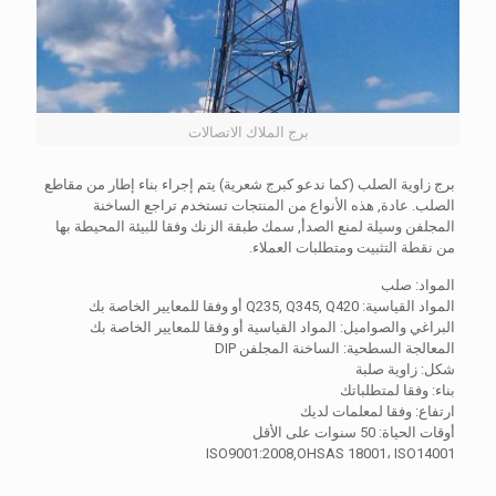
برج الملاك الاتصالات
برج زاوية الصلب (كما ندعو كبرج شعرية) يتم إجراء بناء إطار من مقاطع
الصلب. عادة, هذه الأنواع من المنتجات تستخدم تراجع الساخنة
المجلفن وسيلة لمنع الصدأ, سمك طبقة الزنك وفقا للبيئة المحيطة بها
من نقطة التثبيت ومتطلبات العملاء.
المواد: صلب
المواد القياسية: Q235, Q345, Q420 أو وفقا للمعايير الخاصة بك
البراغي والصواميل: المواد القياسية أو وفقا للمعايير الخاصة بك
المعالجة السطحية: الساخنة المجلفن DIP
شكل: زاوية صلبة
بناء: وفقا لمتطلباتك
ارتفاع: وفقا لمعلمات لديك
أوقات الحياة: 50 سنوات على الأقل
ISO9001:2008,OHSAS 18001، ISO14001