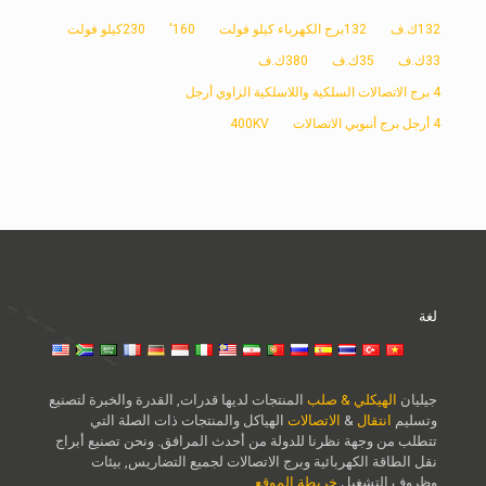
132ك.ف
132برج الكهرباء كيلو فولت
160'
230كيلو فولت
33ك.ف
35ك.ف
380ك.ف
4 برج الاتصالات السلكية واللاسلكية الزاوي أرجل
4 أرجل برج أنبوبي الاتصالات
400KV
لغة
جيليان
الهيكلي & صلب
المنتجات لديها قدرات, القدرة والخبرة لتصنيع
وتسليم
انتقال
&
الاتصالات
الهياكل والمنتجات ذات الصلة التي
تتطلب من وجهة نظرنا للدولة من أحدث المرافق. ونحن تصنيع أبراج
نقل الطاقة الكهربائية وبرج الاتصالات لجميع التضاريس, بيئات
وظروف التشغيل.
خريطة الموقع