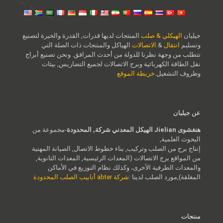
جيليان
الهيكلي & صلب
المنتجات لديها قدرات, القدرة والخبرة لتصنيع
وتسليم
انتقال
&
الاتصالات
الهياكل والمنتجات ذات الصلة التي
تتطلب من وجهة نظرنا للدولة من أحدث المرافق. ونحن تصنيع أبراج
نقل الطاقة الكهربائية وبرج الاتصالات لجميع التضاريس, بيئات
وظروف التشغيل.
خريطة الموقع
عن جيليان
هنغشوى Jielian الهيكل المعدني شركة, المحدودة
-مجموعة من
البحوث العلمية,
إنتاج برج من الصلب وتركيب, بناء خطوط الاتصال, الصيانة المهنية
من المواقع برج الاتصالات (المعدات الرئيسية, المعدات الثانوية,
والمعدات الطرفية الأخرى، وكذلك نظام التوزيع في الأماكن
المغلقة),مورد الصلب لدينا :
شركة abter أنابيب الصلب المحدودة
منتجات