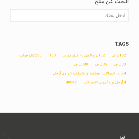
البحث عن منتج
TAGS
132ك.ف
132برج الكهرباء كيلو فولت
160'
230كيلو فولت
33ك.ف
35ك.ف
380ك.ف
4 برج الاتصالات السلكية واللاسلكية الزاوي أرجل
4 أرجل برج أنبوبي الاتصالات
400KV
لغة