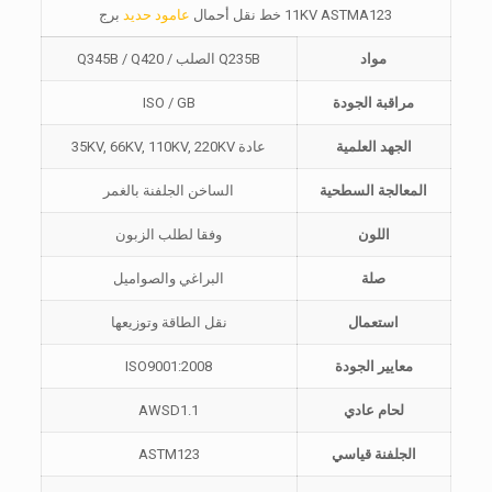
11KV ASTMA123 خط نقل أحمال
عامود حديد
برج
مواد
Q235B الصلب / Q345B / Q420
مراقبة الجودة
ISO / GB
الجهد العلمية
عادة 35KV, 66KV, 110KV, 220KV
المعالجة السطحية
الساخن الجلفنة بالغمر
اللون
وفقا لطلب الزبون
صلة
البراغي والصواميل
استعمال
نقل الطاقة وتوزيعها
معايير الجودة
ISO9001:2008
لحام عادي
AWSD1.1
الجلفنة قياسي
ASTM123