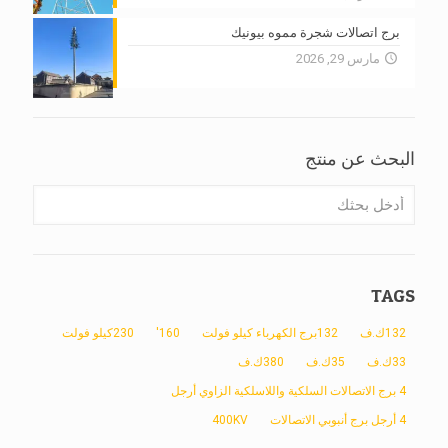
برج اتصالات شجرة مموه بيونيك
مارس 29, 2026
البحث عن منتج
TAGS
132ك.ف
132برج الكهرباء كيلو فولت
160'
230كيلو فولت
33ك.ف
35ك.ف
380ك.ف
4 برج الاتصالات السلكية واللاسلكية الزاوي أرجل
4 أرجل برج أنبوبي الاتصالات
400KV