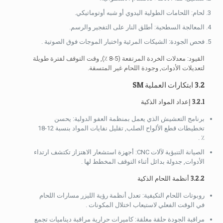
لحام: اللحامات الطولية اليدوي أو شبه أوتوماتيكي.
المعالجة السطحية: أطلق النار على التفجير والرسم.
فحص الجودة: الشيكات المرئية واختبار الموجات فوق الصوتية .
القيود: معدلات الخردة المرتفعة (5-8 ٪), وقت التوقف لفترة طويلة
لتعديلات الأدوات, وجودة اللحام غير المتسقة.
3.2 ابتكارات العملية SM
3.2.1 إعداد المواد الذكية
برنامج التعشيش الذي يعمل بمنظمة العفو الدولية: يحسن
تخطيطات قطع الألواح الصلب, تقليل نفايات المواد بنسبة 12-18
٪ .
الصيانة التنبؤية لآلات CNC: أجهزة استشعار الاهتزاز تكتشف ارتداء
الأدوات, جدولة بدائل أثناء التوقف المخطط لها .
3.2.2 أنظمة اللحام الذكية
روبوتات اللحام التكيفية: تعدل أنظمة رؤية الليزر مسارات اللحام
في الوقت الفعلي لاستيعاب اختلال المكونات .
مراقبة الجودة حلقة مغلقة: كاميرات حرارية مراقبة ديناميات تجمع