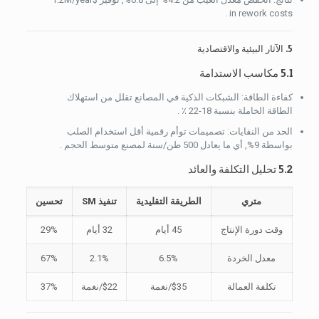
in rework costs .
5. الآثار البيئية والاقتصادية
5.1 مكاسب الاستدامة
كفاءة الطاقة: الشبكات الذكية في المصانع تقلل من استهلاك
الطاقة الخاملة بنسبة 18-22 ٪ .
الحد من النفايات: تصميمات توأم رقمية أقل استخدام الصلب
بواسطة 9%, أي ما يعادل 500 طن/سنة لمصنع متوسط ​​الحجم .
5.2 تحليل التكلفة والعائد
متري
الطريقة التقليدية
تنفيذ SM
تحسين
وقت دورة الإنتاج
45 أيام
32 أيام
29%
معدل الخردة
6.5%
2.1%
67%
تكلفة العمالة
$35/نغمة
$22/نغمة
37%