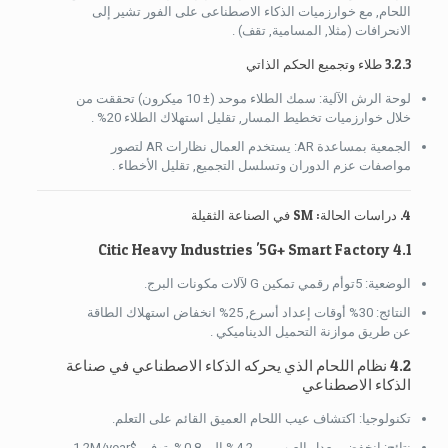
اللحام, مع خوارزميات الذكاء الاصطناعى على الفور تشير إلى
الانحرافات (مثلا, المسامية, تقف) .
3.2.3 طلاء وتجميع الحكم الذاتي
لوحة الرش الآلية: سمك الطلاء موحد (± 10 ميكرون) تحققت من
خلال خوارزميات تخطيط المسار, تقليل استهلاك الطلاء 20% .
الجمعية بمساعدة AR: يستخدم العمال نظارات AR لتصور
مواصفات عزم الدوران وتسلسل التجميع, تقليل الأخطاء .
4. دراسات الحالة: SM في الصناعة الثقيلة
4.1 Citic Heavy Industries '5G+ Smart Factory
الوضعية: 5توأم رقمي تمكين G لآلات مكونات البرج.
النتائج: 30% أوقات إعداد أسرع, 25% انخفاض استهلاك الطاقة
عن طريق موازنة التحميل الديناميكي .
4.2 نظام اللحام الذي يحركه الذكاء الاصطناعي في صناعة
الذكاء الاصطناعي
تكنولوجيا: اكتشاف عيب اللحام العميق القائم على التعلم.
نتائج: انخفض معدل العيب من 4.2% إلى 0.8%, توفير
$1.2M/year