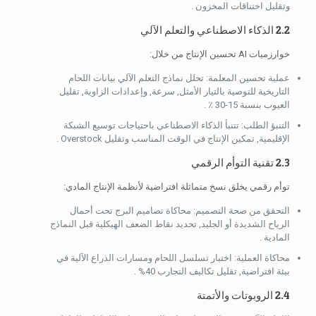
وتقليل اختناقات المخزون .
2.2 الذكاء الاصطناعي والتعلم الآلي
خوارزميات AI تحسين الإنتاج من خلال:
عملية تحسين المعلمة: تحلل نماذج التعلم الآلي بيانات اللحام
التاريخية للتوصية بالتيار الأمثل, سرعة, وإعدادات الزاوية, تقليل
العيوب بنسبة 15-30 ٪ .
التنبؤ الطلب: تتنبأ الذكاء الاصطناعي باحتياجات توسيع الشبكة
الإقليمية, تمكين الإنتاج في الوقت المناسب وتقليل Overstock .
2.3 تقنية التوأم الرقمي
توأم رقمي يخلق نسخ متماثلة افتراضية لأنظمة الإنتاج المادي:
التحقق من صحة التصميم: محاكاة تصاميم البرج تحت أحمال
الرياح الشديدة أو الجليد, تحديد نقاط الضعف الهيكلية قبل النماذج
المادية .
محاكاة العملية: اختبار تسلسل اللحام ومسارات الذراع الآلية في
بيئة افتراضية, تقليل تكاليف التجارب 40% .
2.4 الروبوتات والأتمتة