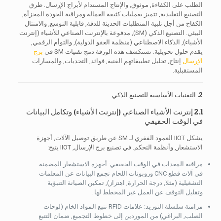
الطلب على الكفاءة, موثوق, والإنتاج المستدام لأبراج الإرسال. طرق
التصنيع التقليدية, تتميز بعمليات كثيفة العمالة ومراقبة الجودة المجزأة,
الكفاح من أجل تلبية المتطلبات الحديثة للدقة, قابلية التوسع, والامتثال
البيئي. التصنيع الذكي (SM), مدفوعة بالإنترنت الصناعي للأشياء (إنترنت
الأشياء), الذكاء الاصطناعي (منظمة العفو الدولية), والتوأم الرقمي,
يقدم حلول تحويلية. تستكشف هذه الورقة دمج تقنيات SM في
برج
الإرسال
إنتاج, تحليل تطبيقاتهم الفنية, فوائد, التحديات, والمسارات
المستقبلية.
2. التقنيات الأساسية للتصنيع الذكي
2.1 إنترنت الأشياء الصناعي (إنترنت الأشياء) وتكامل البيانات
في الوقت الحقيقي
يشكل IIOT العمود الفقري لـ SM عن طريق توصيل الآلات, أجهزة
الاستشعار, وأنظمة التحكم. في تصنيع برج الإرسال, IIOT يتيح:
مراقبة المعدات في الوقت الحقيقي: أجهزة الاستشعار المضمنة
في آلات قطع CNC وروبوتات اللحام تجمع البيانات عن المعلمات
التشغيلية (مثلا, درجة الحرارة, اهتزاز), تمكين الصيانة التنبؤية
وتقليل التوقف عن العمل غير المخطط لها .
مزامنة سلسلة التوريد: علامات RFID تتبع المواد الخام (لوحات
الصلب, البراغي) من الموردين إلى خطوط التجميع, ضمان التتبع