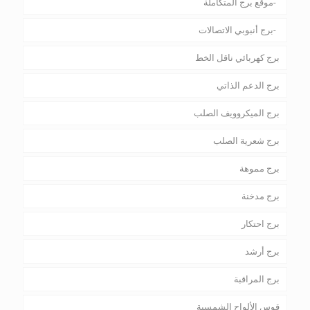
موقع برج المتكاملة
برج أنبوبي الاتصالات
برج كهربائي ناقل الخط
برج الدعم الذاتي
برج الميكروويف الصلب
برج شعرية الصلب
برج مموهة
برج مدخنة
برج احتكار
برج أرشد
برج المراقبة
قوس الألواح الشمسية