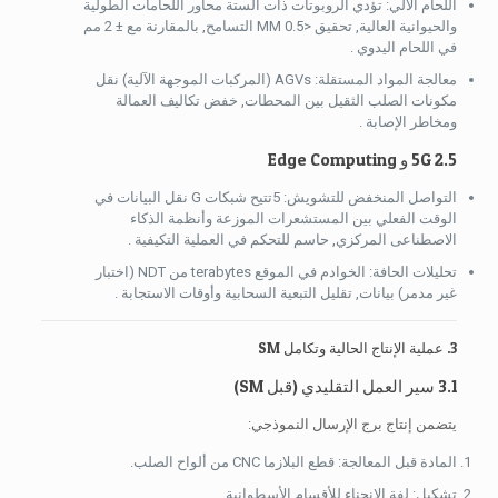
اللحام الآلي: تؤدي الروبوتات ذات الستة محاور اللحامات الطولية
والحيوانية العالية, تحقيق <0.5 MM التسامح, بالمقارنة مع ± 2 مم
في اللحام اليدوي .
معالجة المواد المستقلة: AGVs (المركبات الموجهة الآلية) نقل
مكونات الصلب الثقيل بين المحطات, خفض تكاليف العمالة
ومخاطر الإصابة .
2.5 5G و Edge Computing
التواصل المنخفض للتشويش: 5تتيح شبكات G نقل البيانات في
الوقت الفعلي بين المستشعرات الموزعة وأنظمة الذكاء
الاصطناعى المركزي, حاسم للتحكم في العملية التكيفية .
تحليلات الحافة: الخوادم في الموقع terabytes من NDT (اختبار
غير مدمر) بيانات, تقليل التبعية السحابية وأوقات الاستجابة .
3. عملية الإنتاج الحالية وتكامل SM
3.1 سير العمل التقليدي (قبل SM)
يتضمن إنتاج برج الإرسال النموذجي:
المادة قبل المعالجة: قطع البلازما CNC من ألواح الصلب.
تشكيل: لفة الانحناء للأقسام الأسطوانية.