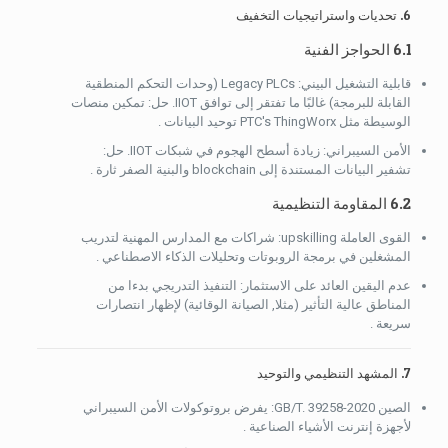
6. تحديات واستراتيجيات التخفيف
6.1 الحواجز الفنية
قابلية التشغيل البيني: Legacy PLCs (وحدات التحكم المنطقية
القابلة للبرمجة) غالبًا ما تفتقر إلى توافق IIOT. حل: تمكين منصات
الوسيطة مثل PTC's ThingWorx توحيد البيانات .
الأمن السيبراني: زيادة أسطح الهجوم في شبكات IIOT. حل:
تشفير البيانات المستندة إلى blockchain والبنية الصفر ثارة .
6.2 المقاومة التنظيمية
القوى العاملة upskilling: شراكات مع المدارس المهنية لتدريب
المشغلين في برمجة الروبوتات وتحليلات الذكاء الاصطناعي .
عدم اليقين العائد على الاستثمار: التنفيذ التدريجي بدءا من
المناطق عالية التأثير (مثلا, الصيانة الوقائية) لإظهار انتصارات
سريعة .
7. المشهد التنظيمي والتوحيد
الصين GB/T. 39258-2020: يفرض بروتوكولات الأمن السيبراني
لأجهزة إنترنت الأشياء الصناعية .