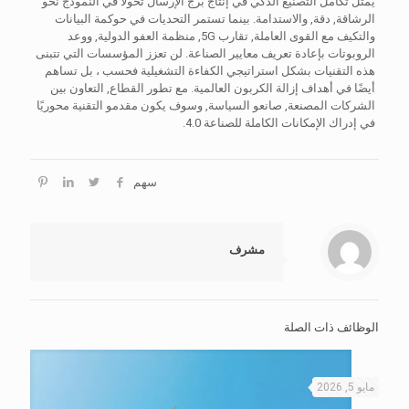
يمثل تكامل التصنيع الذكي في إنتاج برج الإرسال تحولًا في النموذج نحو
الرشاقة, دقة, والاستدامة. بينما تستمر التحديات في حوكمة البيانات
والتكيف مع القوى العاملة, تقارب 5G, منظمة العفو الدولية, ووعد
الروبوتات بإعادة تعريف معايير الصناعة. لن تعزز المؤسسات التي تتبنى
هذه التقنيات بشكل استراتيجي الكفاءة التشغيلية فحسب ، بل تساهم
أيضًا في أهداف إزالة الكربون العالمية. مع تطور القطاع, التعاون بين
الشركات المصنعة, صانعو السياسة, وسوف يكون مقدمو التقنية محوريًا
في إدراك الإمكانات الكاملة للصناعة 4.0.
سهم
مشرف
الوظائف ذات الصلة
مايو 5, 2026