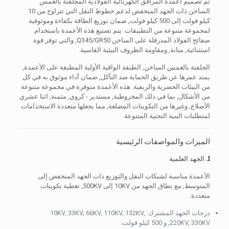
تم تصميم أعمدة المرافق الكهربائية الفولاذية المجلفنة بالغمس
الساخن ذات الجهد المنخفض لدعم خطوط النقل التي تتراوح من 10
كيلو فولت إلى 500 كيلو فولت, ضمان توزيع الطاقة بكفاءة وموثوقية
لمجموعة متنوعة من التطبيقات. يتم تصنيع هذه الأعمدة باستخدام
صفائح الفولاذ المدرفلة على الساخن Q345/GR50, والتي توفر قوة
استثنائية, متانة, ومقاومة الظروف البيئية القاسية.
الجلفنة بالغمس الساخن, الطبقة الواقية الأولية المطبقة على الأعمدة,
يمتد عمرها عن طريق الحماية ضد التآكل, ضمان أداء موثوق به في كل
من البيئات الحضرية والريفية. هذه الأعمدة متوفرة في مجموعة متنوعة
من الأشكال, بما في ذلك المخروطية, مستدير - كروي, مثمنة, اثنا عشري
الأضلاع, وغيرها من التكوينات المضلعة, مما يجعلها متعددة الاستخدامات
لمتطلبات البنية التحتية المتنوعة.
الميزات والمواصفات الرئيسية
1. الجهد العلمية
الأعمدة مناسبة لشبكات النقل والتوزيع ذات الجهد المنخفض إلى
المتوسط, مع نطاق الجهد من 10KV إلى 500KV, تغطية تكوينات
متعددة:
درجات الجهد المشترك: 10KV, 33KV, 66KV, 110KV, 132KV,
220KV, 330KV, و 500 كيلو فولت.