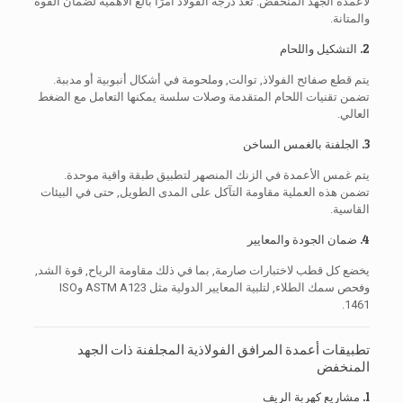
لأعمدة الجهد المنخفض. تعد درجة الفولاذ أمرًا بالغ الأهمية لضمان القوة
والمتانة.
2. التشكيل واللحام
يتم قطع صفائح الفولاذ, توالت, وملحومة في أشكال أنبوبية أو مدببة.
تضمن تقنيات اللحام المتقدمة وصلات سلسة يمكنها التعامل مع الضغط
العالي.
3. الجلفنة بالغمس الساخن
يتم غمس الأعمدة في الزنك المنصهر لتطبيق طبقة واقية موحدة.
تضمن هذه العملية مقاومة التآكل على المدى الطويل, حتى في البيئات
القاسية.
4. ضمان الجودة والمعايير
يخضع كل قطب لاختبارات صارمة, بما في ذلك مقاومة الرياح, قوة الشد,
وفحص سمك الطلاء, لتلبية المعايير الدولية مثل ASTM A123 وISO
1461.
تطبيقات أعمدة المرافق الفولاذية المجلفنة ذات الجهد
المنخفض
1. مشاريع كهربة الريف