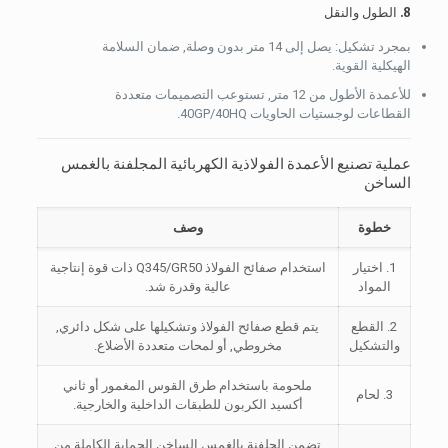
8. الطول والنقل
بمجرد تشكيل: يصل إلى 14 متر بدون وصلة, ضمان السلامة
الهيكلية القوية.
للأعمدة الأطول من 12 متر, تستوعب التصميمات متعددة
القطاعات لوجستيات الحاويات 40GP/40HQ.
عملية تصنيع الأعمدة الفولاذية الكهربائية المجلفنة بالغمس
الساخن
خطوة
وصف
1. اختيار
استخدام صفائح الفولاذ Q345/GR50 ذات قوة إنتاجية
المواد
عالية وقدرة شد.
2. القطع
يتم قطع صفائح الفولاذ وتشكيلها على شكل دائري,
والتشكيل
مخروطي, أو لمحات متعددة الأضلاع.
ملحومة باستخدام طرق القوس المغمور أو ثاني
3. لحام
أكسيد الكربون للطبقات الداخلية والخارجية.
تضمن الجلفنة بالغمس الساخن الحماية الكاملة من