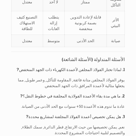
ممتاز
لا أحد
معتدل
التآكل
قابلة لإعادة التدوير,
يتطلب
التصنيع كثيف
الأثر
بصمة كربونية
إزالة
الاستهلاك
البيئي
منخفضة
الغابات
للطاقة
صيانة
الحد الأدنى
متوسط
معتدل
الأسئلة المتداولة (الأسئلة الشائعة)
1. لماذا تختار الفولاذ المجلفن لأعمدة الكهرباء ذات الجهد المنخفض?
يوفر الفولاذ المجلفن متانة فائقة, المقاومة للتآكل, وعمر طويل, مما
يجعلها مثالية لأعمدة المرافق ذات الجهد المنخفض.
2. ما هي مدة بقاء الأعمدة الفولاذية المجلفنة في خطوط النقل؟?
عادة ما تدوم هذه الأعمدة 50+ سنوات مع الحد الأدنى من الصيانة.
3. هل يمكن تخصيص أعمدة الفولاذ المجلفنة لمشاريع محددة?
نعم, يمكن تخصيصها من حيث الارتفاع, قطر الدائرة, سمك الطلاء,
والتصميم لتلبية احتياجات المشروع المحددة.