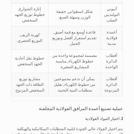
أنبوبي
إنارة الشوارع,
شكل اسطواني, خفيفة
البولنديين
خطوط توزيع الجهد
الوزن, وسهلة الصنع.
الصلب
المنخفض.
أعمدة
قاعدة أوسع مع قمة أضيق,
كهربة الريف,
فولاذية
تقديم استقرار أفضل وتوزيع
التوزيع الحضري.
مدببة
الحمل.
أقطاب
مصممة لمجموعة واحدة من
خطوط نقل أحادية
الدائرة
خطوط الكهرباء, مناسبة
الجهد المنخفض.
الواحدة
للمشاريع الصغيرة.
أقطاب
يمكن أن تدعم مجموعتين
مشاريع توزيع
الدائرة
من خطوط الكهرباء, تقليل
الطاقة ذات الجهد
المزدوجة
متطلبات البنية التحتية.
المنخفض المزدوج.
عملية تصنيع أعمدة المرافق الفولاذية المجلفنة
1. اختيار المواد الفولاذية
يتم اختيار الفولاذ عالي الجودة لتلبية المتطلبات الميكانيكية والهيكلية