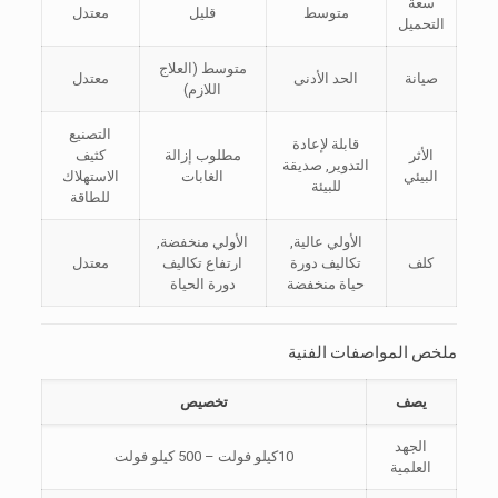
سعة
متوسط
قليل
معتدل
التحميل
متوسط (العلاج
صيانة
الحد الأدنى
معتدل
اللازم)
التصنيع
قابلة لإعادة
الأثر
مطلوب إزالة
كثيف
التدوير, صديقة
البيئي
الغابات
الاستهلاك
للبيئة
للطاقة
الأولي عالية,
الأولي منخفضة,
كلف
تكاليف دورة
ارتفاع تكاليف
معتدل
حياة منخفضة
دورة الحياة
ملخص المواصفات الفنية
يصف
تخصيص
الجهد
10كيلو فولت – 500 كيلو فولت
العلمية