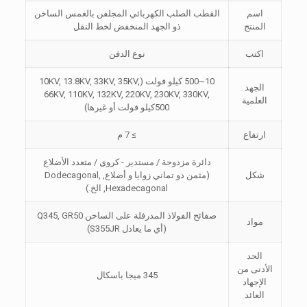
اسم
القطب الصلب الكهربائي المجلفن بالغمس الساخن
المنتج
ذو الجهد المنخفض لخط النقل
اكتب
نوع الدفن
10~500 كيلو فولت (10KV, 13.8KV, 33KV, 35KV,
الجهد
66KV, 110KV, 132KV, 220KV, 230KV, 330KV,
العلمية
500كيلو فولت أو غيرها)
ارتفاع
≥ 7 م
دائرة مزدوجة / مستدير - كروي / متعدد الأضلاع
شكل
(مثمن ذو تماني زوايا و أضلاع, Dodecagonal,
Hexadecagonal, الخ.)
صفائح الفولاذ المدرفلة على الساخن Q345, GR50
مواد
(أي ما يعادل S355JR)
الحد
الأدنى من
345 ميجا باسكال
الإجهاد
العائد