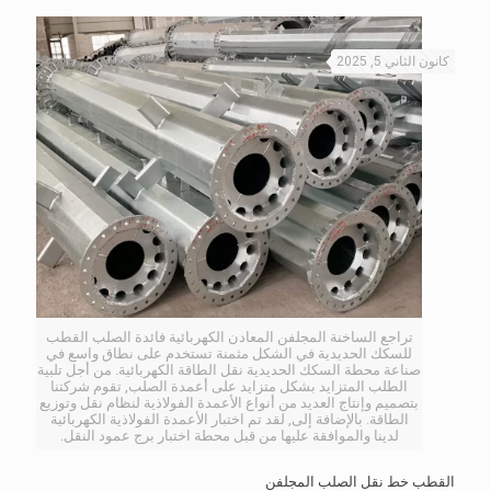
كانون الثاني 5, 2025
تراجع الساخنة المجلفن المعادن الكهربائية فائدة الصلب القطب
للسكك الحديدية في الشكل مثمنة تستخدم على نطاق واسع في
صناعة محطة السكك الحديدية نقل الطاقة الكهربائية. من أجل تلبية
الطلب المتزايد بشكل متزايد على أعمدة الصلب, تقوم شركتنا
بتصميم وإنتاج العديد من أنواع الأعمدة الفولاذية لنظام نقل وتوزيع
الطاقة. بالإضافة إلى, لقد تم اختبار الأعمدة الفولاذية الكهربائية
لدينا والموافقة عليها من قبل محطة اختبار برج عمود النقل.
القطب خط نقل الصلب المجلفن