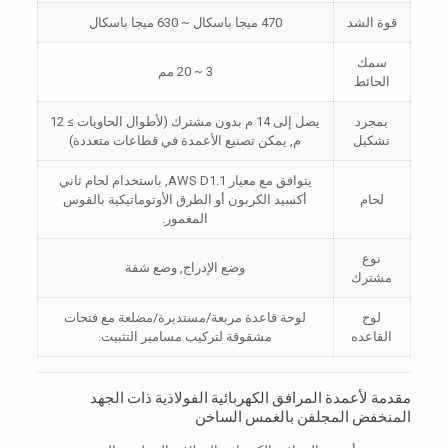
قوة الشد
470 ميجا باسكال ~ 630 ميجا باسكال
سمك
3 ~ 20 مم
الحائط
بمجرد
يصل إلى 14 م بدون مشترك (لأطوال الحاويات ≥ 12
تشكيل
م, يمكن تصنيع الأعمدة في قطاعات متعددة)
يتوافق مع معيار AWS D1.1, باستخدام لحام ثاني
لحام
أكسيد الكربون أو الطرق الأوتوماتيكية بالقوس
المغمور.
نوع
وضع الإدراج, وضع شفة
مشترك
لوح
لوحة قاعدة مربعة/مستديرة/مضلعة مع فتحات
القاعده
مشقوقة لتركيب مسامير التثبيت.
مقدمة لأعمدة المرافق الكهربائية الفولاذية ذات الجهد
المنخفض المجلفن بالغمس الساخن