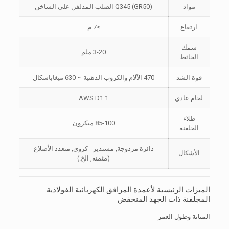
مواد
Q345 (GR50) الصلب المدلفن على الساخن
ارتفاع
≥7 م
سمك
3-20 ملم
الحائط
قوة الشد
470 الآلام والكروب الذهنية ~ 630 ميغاباسكال
لحام عادي
AWS D1.1
طلاء
85-100 ميكرون
الجلفنة
دائرة مزدوجة, مستدير - كروي, متعدد الأضلاع
الأشكال
(مثمنة, الخ.)
الميزات الرئيسية لأعمدة المرافق الكهربائية الفولاذية
المجلفنة ذات الجهد المنخفض
المتانة وطول العمر