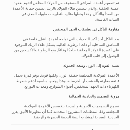
تم تصميم أعمدة المرافق المصنوعة من الفولاذ المجلفن لتدوم لعقود.
عملية الجلفنة, والذي يتضمن طلاء الفولاذ بالزنك, يضمن حماية الأعمدة
من الصدأ والتآكل. وهذا يجعلها مثالية للتطبيقات طويلة المدى في
البيئات القاسية.
مقاومة التآكل في تطبيقات الجهد المنخفض
يعد التآكل أحد أكبر التحديات التي تواجه أعمدة النقل, خاصة في
المناطق الساحلية أو ذات الرطوبة العالية. يشكل طلاء الزنك الموجود
على أعمدة الفولاذ المجلفنة حاجزًا وقائيًا, منع الرطوبة والأكسجين من
الوصول إلى قلب الفولاذ.
نسبة القوة إلى الوزن وسعة الحمولة
الأعمدة الفولاذية المجلفنة خفيفة الوزن ولكنها قوية, توفر قدرة تحمل
فائقة مقارنة بالخشب أو الخرسانة. وهذا يجعلها مناسبة لدعم خطوط
الكهرباء ذات الجهد المنخفض, أضواء الشوارع, ومعدات التوزيع.
مرونة التصميم والجاذبية الجمالية
تسمح التصميمات الأنبوبية والمدببة بتخصيص الأعمدة الفولاذية
المجلفنة وفقًا لمتطلبات المشروع المحددة. كما أن مظهرها الأنيق يعزز
الجاذبية البصرية لمشاريع البنية التحتية الحضرية والريفية.