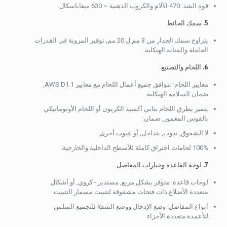
قوة الشد: 470 الآلام والكروب الذهنية ~ 630 ميغاباسكال.
5. سمك الحائط
يتراوح سمك الجدار من 3 مم ل 20 مم, توفير المرونة في القدرات
الحاملة والمتانة الهيكلية.
6. اللحام والتصنيع
معايير اللحام: تتوافق جميع أعمال اللحام مع معايير AWS D1.1,
ضمان السلامة الهيكلية.
يتميز بطرق اللحام بثاني أكسيد الكربون أو اللحام الأوتوماتيكي
بالقوس المغمور, ضمان:
لا الشقوق, ندوب, يتداخل, أو عيوب أخرى.
100% لحامات اختراق كاملة للأسطح الداخلية والخارجية.
7. لوحة القاعدة وخيارات المفاصل
لوحات قاعدة: متوفر بشكل مربع, مستدير - كروي, أو أشكال
متعددة الأضلاع ذات فتحات مشقوقة لتثبيت مسمار التثبيت.
أنواع المفاصل: وضع الإدخال ووضع الشفة للتجميع السلس
للأعمدة متعددة الأجزاء.