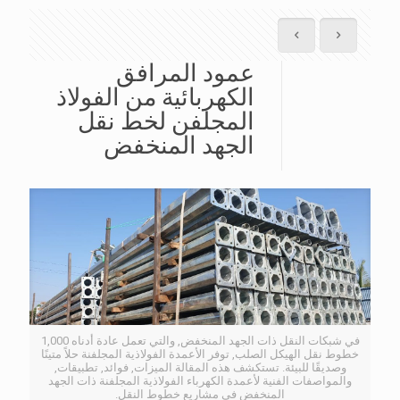
عمود المرافق
الكهربائية من الفولاذ
المجلفن لخط نقل
الجهد المنخفض
في شبكات النقل ذات الجهد المنخفض, والتي تعمل عادة أدناه 1,000
خطوط نقل الهيكل الصلب, توفر الأعمدة الفولاذية المجلفنة حلاً متينًا
وصديقًا للبيئة. تستكشف هذه المقالة الميزات, فوائد, تطبيقات,
والمواصفات الفنية لأعمدة الكهرباء الفولاذية المجلفنة ذات الجهد
المنخفض في مشاريع خطوط النقل.