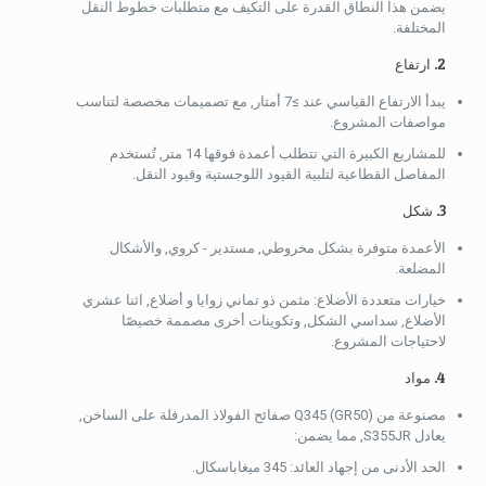
يضمن هذا النطاق القدرة على التكيف مع متطلبات خطوط النقل
المختلفة.
2. ارتفاع
يبدأ الارتفاع القياسي عند ≥7 أمتار, مع تصميمات مخصصة لتناسب
مواصفات المشروع.
للمشاريع الكبيرة التي تتطلب أعمدة فوقها 14 متر, تُستخدم
المفاصل القطاعية لتلبية القيود اللوجستية وقيود النقل.
3. شكل
الأعمدة متوفرة بشكل مخروطي, مستدير - كروي, والأشكال
المضلعة.
خيارات متعددة الأضلاع: مثمن ذو تماني زوايا و أضلاع, اثنا عشري
الأضلاع, سداسي الشكل, وتكوينات أخرى مصممة خصيصًا
لاحتياجات المشروع.
4. مواد
مصنوعة من Q345 (GR50) صفائح الفولاذ المدرفلة على الساخن,
يعادل S355JR, مما يضمن:
الحد الأدنى من إجهاد العائد: 345 ميغاباسكال.