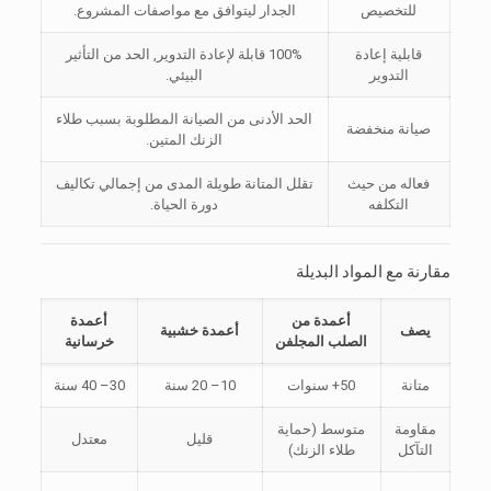
للتخصيص
الجدار ليتوافق مع مواصفات المشروع.
قابلية إعادة
100% قابلة لإعادة التدوير, الحد من التأثير
التدوير
البيئي.
الحد الأدنى من الصيانة المطلوبة بسبب طلاء
صيانة منخفضة
الزنك المتين.
فعاله من حيث
تقلل المتانة طويلة المدى من إجمالي تكاليف
التكلفه
دورة الحياة.
مقارنة مع المواد البديلة
أعمدة من
أعمدة
يصف
أعمدة خشبية
الصلب المجلفن
خرسانية
متانة
50+ سنوات
10– 20 سنة
30– 40 سنة
مقاومة
متوسط (حماية
قليل
معتدل
التآكل
طلاء الزنك)