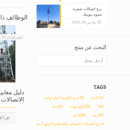
برج اتصالات شجرة
مموه بيونيك
الوظائف ذا
مارس 29, 2026
شهر فبراير 23, 2026
البحث عن منتج
TAGS
دليل معايي
132ك.ف
132برج الكهرباء كيلو فولت
الاتصالات
160'
230كيلو فولت
33ك.ف
35ك.ف
380ك.ف
اقرأ أك
4 برج الاتصالات السلكية واللاسلكية الزاوي أرجل