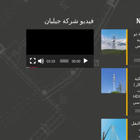
فيديو شركة جيليان
Video
 ذو
Player
ة
مس
03:19
00:00
كية
ر |
ت
نية للصلب HDG
دسي
لنقل