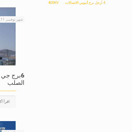
4 أرجل برج أنبوبي الاتصالات
400KV
شهر نوفمبر 11, 2025
6برج جي ل
الصلب
اقرأ أك