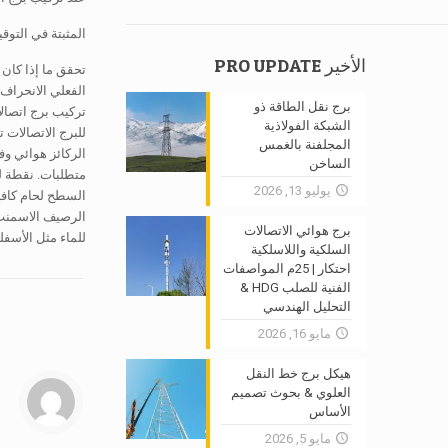
المثبتة في التوق
الأخير PRO UPDATE
تحقق ما إذا كان 
الفعلي الانحراف
برج نقل الطاقة ذو
تركيب برج اتصال
الشبكة الفولاذية
للبرج الاتصالات 
المجلفنة بالغمس
الركائز هوائي وف
الساخن
يوليو 13, 2026
الرصيف الاسمنت ع
برج هوائي الاتصالات
للماء مثل الأسف
السلكية واللاسلكية
احتكار | 25م المواصفات
الفنية للصلب HDG &
التحليل الهندسي
مايو 16, 2026
هيكل برج خط النقل
العلوي & بحوث تصميم
الأساس
مايو 5, 2026