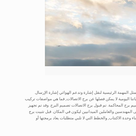
تمثل المهمة الرئيسية لنقل إشارة وتدعم الهوائي إشارة الإرسال.
اقع الفضائية (GPS) وإدارات الاتصالات الأخرى. حياتنا اليومية لا يمكن فصلها عن برج الاتصالات, فما هي مواصفات تركيب
م برج المحاكمة. تم قبول برج الاتصالات تصميم البرج. وقد تم تجهيز
 المهندسين والعاملين الميدانيين ليكون في المكان. قبل تثبيت برج
وحدة الاكتتاب, والخطط التي لا تلبي متطلبات يعاد برمجتها أو