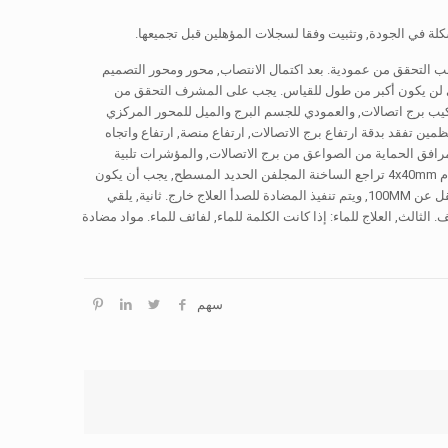
لة في الجودة, وتثبيت وفقا لسجلات المؤهلين قبل تجميعها.
يجب التحقق من عمودية. بعد اكتمال الانتصاب, محور ومحور التصميم
لمحلي لن يكون أكبر من طول للقياس. يجب على المشرف التحقق من
يب برج اتصالات, والعمودي للجسم البرج والميل للمحور المركزي
ن تفقد بدقة ارتفاع برج الاتصالات, ارتفاع منصة, ارتفاع واتجاه
 مرافق الحماية من الصواعق من برج الاتصالات, والمؤشرات تلبية
متطلبات. نقطة لملاحظة حول القطبين الهوائي في برج الاتصالات: 1. التأريض لمانعة الصواعق: استخدام 4x40mm تراجع الساخنة المجلفن الحديد المسطح, يجب أن يكون
السطح لحام كافية, ومطلوب لحام من جميع الجهات. طول حام الحديد المسطح والجدار حزام البرق لا يقل عن 100MM, ويتم تنفيذ المضادة للصدأ العلاج خارج. ثانية, يلقي
ثالث, العلاج للماء: إذا كانت الكلمة للماء, لفائف للماء. مواد مضادة
سهم