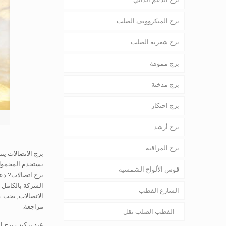
برج الميكروويف الصلب
برج شعرية الصلب
برج مموهة
برج مدخنة
برج احتكار
برج أرشد
برج المراقبة
برج الاتصالات ي
قوس الألواح الشمسية
برج اتصالات? دعو
الشركة بالكامل م
الشارع القطب
الاتصالات, يجب ع
مراجعة.
القطب الصلب نقل
عند تركيب برج ا