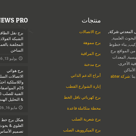
منتجات
NEWS PRO
Jieli الهيكل المعدني شركة,
برج الاتصالات
برج نقل الطاقة
بحوث العلمية,
الشبكة الفولاذي
برج مموهة
ركيب, بناء خطوط
المجلفنة بالغ
الساخن
 من المواقع برج
برج المراقبة
يسية, المعدات
يوليو 13, 2026
فية الأخرى،
برج مدخنة
الأماكن
برج هوائي
أبراج الدعم الذاتي
ا :
شركة abter
الاتصالات السل
واللاسلكية احتكا
إنارة الشوارع القطب
25م المواصفا
الف
برج كهربائي ناقل الخط
& التحليل الهن
مايو 16, 2026
محطة متكاملة قاعدة
برج شعرية الصلب
هيكل برج خط ا
العلوي & بحوث
برج الميكروويف الصلب
تصميم الأساس