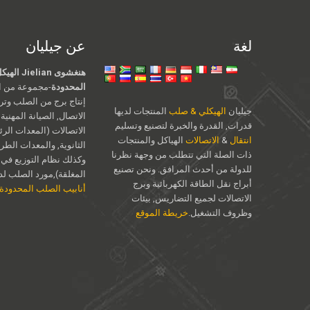
لغة
عن جيليان
هنغشوى an
المحدودة
-مجموعة من ال
إنتاج برج من الصلب وت
جيليان
الهيكلي & صلب
المنتجات لديها
الاتصال, الصيانة المهنية
قدرات, القدرة والخبرة لتصنيع وتسليم
الاتصالات (المعدات الرئ
انتقال
&
الاتصالات
الهياكل والمنتجات
الثانوية, والمعدات الطر
ذات الصلة التي تتطلب من وجهة نظرنا
وكذلك نظام التوزيع في 
للدولة من أحدث المرافق. ونحن تصنيع
المغلقة),مورد الصلب لدين
أبراج نقل الطاقة الكهربائية وبرج
أنابيب الصلب المحدودة
الاتصالات لجميع التضاريس, بيئات
وظروف التشغيل.
خريطة الموقع