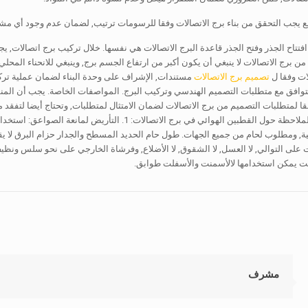
يع يجب التحقق من بناء برج الاتصالات وفقا للرسومات ترتيب, لضمان عدم وجود أي مشك
افتتاح الجذر وفتح الجذر قاعدة البرج الاتصالات هي نفسها. خلال تركيب برج اتصالات, 
 من برج الاتصالات لا ينبغي أن يكون أكبر من ارتفاع الجسم برج, وينبغي للانحناء ا
ات وفقا ل
تصميم برج الاتصالات
مستندات, الإشراف على وحدة البناء لضمان عملية ترك
تتوافق مع متطلبات التصميم الهندسي وتركيب البرج. المواصفات الخاصة. يجب أن المنظمي
قا لمتطلبات التصميم من برج الاتصالات لضمان الامتثال لمتطلبات, وتحتاج أيضا لتفقد
لى التوالي, لا العسل, لا الشقوق, لا الأضلاع, وفرشاة الخارجي على نحو سلس ونظيف. ال
لت يمكن استخدامها لالأسمنت والأسفلت طوابق.
مشرف