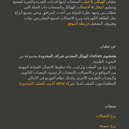
جيليان
الهيكلي & صلب
المنتجات لديها قدرات, القدرة والخبرة لتصنيع
وتسليم
انتقال
&
الاتصالات
الهياكل والمنتجات ذات الصلة التي
تتطلب من وجهة نظرنا للدولة من أحدث المرافق. ونحن تصنيع أبراج
نقل الطاقة الكهربائية وبرج الاتصالات لجميع التضاريس, بيئات
وظروف التشغيل.
خريطة الموقع
عن جيليان
هنغشوى Jielian الهيكل المعدني شركة, المحدودة
-مجموعة من
البحوث العلمية,
إنتاج برج من الصلب وتركيب, بناء خطوط الاتصال, الصيانة المهنية
من المواقع برج الاتصالات (المعدات الرئيسية, المعدات الثانوية,
والمعدات الطرفية الأخرى، وكذلك نظام التوزيع في الأماكن
المغلقة),مورد الصلب لدينا :
شركة abter أنابيب الصلب المحدودة
منتجات
برج الاتصالات
برج مموهة