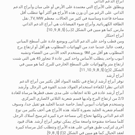
أبراج الدعم الذاتي
ويطلق على الأبراج التي معتمدة على الأرض أو على مبان وأبراج الدعم
الذاتي. على الرغم من أن وزن هذه الأبراج هو أكثر أنها تتطلب أقل
مساحة قاعدة ومناسبة في كثير من الحالات. معظم TV, MW, نقل
الطاقة الكهربائية, وأبراج ضوء الفيضانات هي أبراج الدعم الذاتي.
مارس, كما هو مبين في الشكل 2(ب) [5, 8, 9, 10].
أبراج احتكار
ومن قطب واحد على الدعم الذاتي, ويوضع عادة على أسطح المباني
رفعت عاليا, عندما عدد من الهوائيات المطلوب هو أقل أو ارتفاع برج
المطلوب هو أقل من 9M. ويستخدم الحد الأدنى من الفضاء وتشبه
أنبوب واحد, يتطلب الأساس واحد كبير, عادة لا تتجاوز 45 هي التي شنت
ارتفاع متر والهوائيات على السطح الخارجي للبرج, كما هو مبين في
الشكل 2(ج) [5, 8, 9, 10, 11].
أبراج أرشد
توفر أبراج أرشد ارتفاع في تكلفة المواد أقل بكثير من أبراج الدعم
الذاتي نظرا لكفاءة استخدام الفولاذ شديد القوة في الرجال. وأرشد
أبراج أرشد عادة في ثلاثة اتجاهات على مدى نصف قطرها مرساة للعادة
2/3 من ارتفاع البرج ولديها قسم شعرية الثلاثي لالصاري المركزي.
وتستخدم هوائيات أنبوبي أيضا, خاصة عندما الجليد هو ثقيل جدا، وسوف
أقسام شعرية الجليد بصورة كاملة. هذه الأبراج هي أخف بكثير من نوع
الدعم الذاتي ولكنها تحتاج إلى مساحة حرة كبيرة لترسيخ أسلاك الرجل.
كلما مساحة مفتوحة واسعة متاح, يمكن توفير أبراج أرشد. هناك قيود
أخرى لتركيب طبق هوائي على هذه الأبراج وتتطلب كتل مرساة كبيرة
لعقد الحبال, كما هو مبين في الشكل 2(ا) [5, 8, 9].