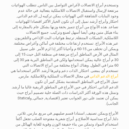
وتستخدم أبراج الاتصالات لأغراض التواصل بين الناس, تتطلب الهوائيات
مرتفعة لإرسال واستقبال الاتصالات اللاسلكية بفعالية. في حالة عدم
وجود البنايات الشاهقة التي الهوائيات يمكن تركيبه ل, الدعم الذاتي,
احتكار وأبراج أرشد تميل إلى أن تكون الخيار الأكثر اقتصادا للهوائيات
تصاعد. هذه الأنواع من أبراج تتميز بخفة وزنها بشكل عام بالمقارنة إلى
بناء هيكل متين وهي أيضا أسهل لصنع وتركيب. جميع الاتصالات
اللاسلكية, الشبكات المتنقلة, ترتبط هوائيات البث الإذاعي والتلفزيون
عبر هذه الأبراج. تستخدم ارتفاعات مختلفة في أماكن وأغراض مختلفة.
ويمكن أن تختلف من 15-60 م وأحيانا أكثر إذا لزم الأمر. على سبيل
المثال في الأرض المناطق أبراج مرتفعة في منطقة التل حيث 15 إلى
30 م أبراج عالية يمكن استخدامها ولكن في المناطق البرية هم 30 إلى
60 مترا في الطول. وهناك أنواع مختلفة من أبراج الاتصالات التي
تستخدم أي بمعنى. احتكار, الذات دعم وغيرها أرشد. الأكثر استخداما هي
أبراج الدعم الذاتي
في مجال الاتصالات السلكية واللاسلكية. مارس,
تميل الأبراج في المناطق المتقدمة بشكل كبير أن تكون
الدعم الذاتي, احتكار في حين الأبراج في المناطق الريفية غالبا ما أرشد.
وتمثل هذه الورقة أكثر الدراسات ذات الصلة خلية تصميم أبراج حيث
يمكن أن تعتمد على دور الجوانب تعتبر (اقتصادية, جمالي, وStatical
الجانب).
الأبراج ويمكن تصنيف, استنادا قسم صليبهم, في مربع, مارس, ثلاثي,
دلتا, أبراج سداسية الأضلاع و. أبراج شعرية مفتوحة الصلب تجعل أكفأ
استخدام المواد وتمكن من بناء خفيفة الوزن وقوية للغاية الهياكل من