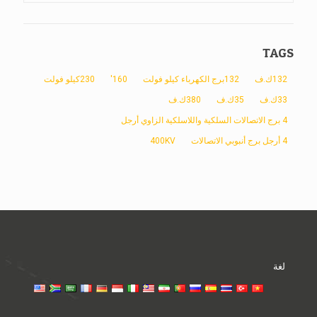
TAGS
132ك.ف
132برج الكهرباء كيلو فولت
160'
230كيلو فولت
33ك.ف
35ك.ف
380ك.ف
4 برج الاتصالات السلكية واللاسلكية الزاوي أرجل
4 أرجل برج أنبوبي الاتصالات
400KV
لغة