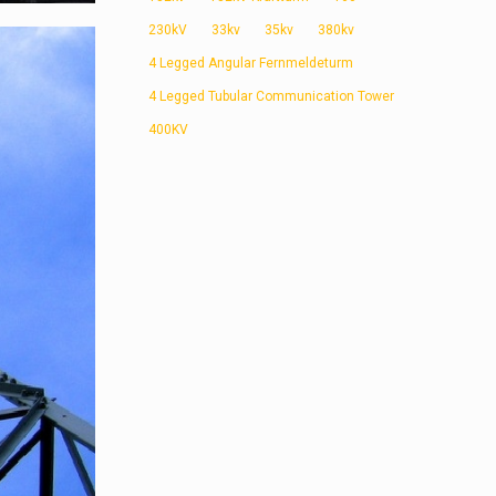
230kV
33kv
35kv
380kv
4 Legged Angular Fernmeldeturm
4 Legged Tubular Communication Tower
400KV