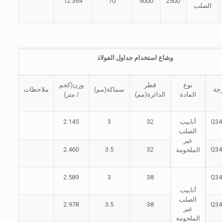
12.364
70
9000
2500
الصلب
وشاع استخدام جداول الفولاذ
نوع
قطر
وزن(كجم
جة
سماكة(مم)
ملاحظات
المادة
الدائرة(مم)
/ متر)
Q34
أنابيب
32
3
2.145
الصلب
غير
2.460
3.5
32
Q34
الملحومة
2.589
3
38
Q34
أنابيب
الصلب
2.978
3.5
38
Q34
غير
الملحومة