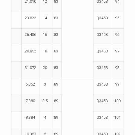
21.010
12
83
Q345B
94
23.822
14
83
Q345B
95
26.436
16
83
Q345B
96
28.852
18
83
Q345B
97
31.072
20
83
Q345B
98
6.362
3
89
Q345B
99
7.380
3.5
89
Q345B
100
8.384
4
89
Q345B
101
10.357
5
89
Q345B
102