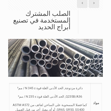
الصلب المشترك
المستخدمة في تصنيع
أبراج الحديد
دائرة مزدوجة, الحد الأدنى الغلة قوة ≥ 345 N / مم²
Q235B/A36, الحد الأدنى الغلة قوة ≥ 235 N / مم²
مواد
كما فضلا المسحوبة على الساخن لفائف من ASTM A572
GR65, GR50, SS400
, أو أي معيار آخر من قبل العميل