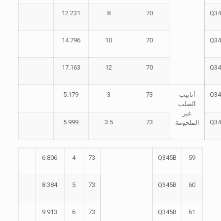
12.231
8
70
Q34
14.796
10
70
Q34
17.163
12
70
Q34
Q34
أنابيب
73
3
5.179
الصلب
غير
5.999
3.5
73
Q34
الملحومة
6.806
4
73
Q345B
59
8.384
5
73
Q345B
60
9.913
6
73
Q345B
61