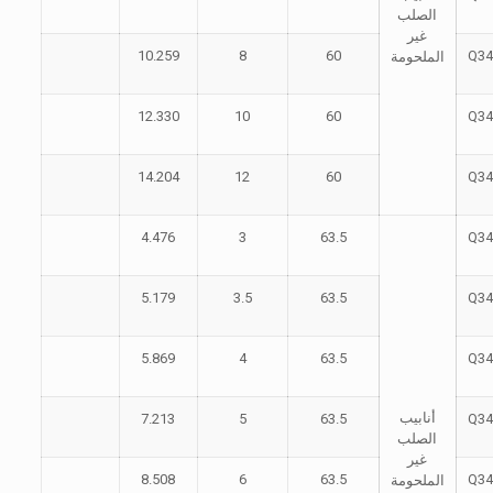
الصلب
غير
10.259
8
60
Q34
الملحومة
12.330
10
60
Q34
14.204
12
60
Q34
4.476
3
63.5
Q34
5.179
3.5
63.5
Q34
5.869
4
63.5
Q34
أنابيب
7.213
5
63.5
Q34
الصلب
غير
8.508
6
63.5
Q34
الملحومة