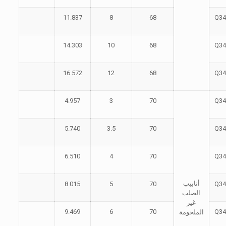
11.837
8
68
Q34
14.303
10
68
Q34
16.572
12
68
Q34
4.957
3
70
Q34
5.740
3.5
70
Q34
6.510
4
70
Q34
أنابيب
8.015
5
70
Q34
الصلب
غير
9.469
6
70
Q34
الملحومة