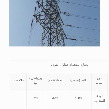
وشاع استخدام جداول الفولاذ
نوع
وزن(طن /
البعد(عرض)
سماكة(مم)
ملاحظات
المادة
مع
لوحة
28
4-12
1500
المتداول