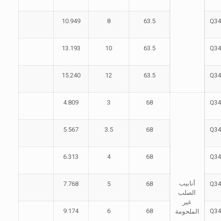
10.949
8
63.5
Q34
13.193
10
63.5
Q34
15.240
12
63.5
Q34
4.809
3
68
Q34
5.567
3.5
68
Q34
6.313
4
68
Q34
أنابيب
7.768
5
68
Q34
الصلب
غير
9.174
6
68
Q34
الملحومة