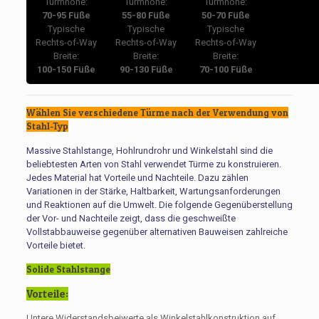
Turmhöhe:
Turmhöhe:
Turmhöhe:
70-95 Füße
55-80 Füße
50-70 Füße
Typische
Typische
Typische
Rechts-of-Way
Rechts-of-Way
Rechts-of-Way
Breite:
Breite:
Breite:
100-150 Füße
90-130 Füße
70-100 Füße
Wählen Sie verschiedene Türme nach der Verwendung von
Stahl-Typ
Massive Stahlstange, Hohlrundrohr und Winkelstahl sind die
beliebtesten Arten von Stahl verwendet Türme zu konstruieren.
Jedes Material hat Vorteile und Nachteile. Dazu zählen
Variationen in der Stärke, Haltbarkeit, Wartungsanforderungen
und Reaktionen auf die Umwelt. Die folgende Gegenüberstellung
der Vor- und Nachteile zeigt, dass die geschweißte
Vollstabbauweise gegenüber alternativen Bauweisen zahlreiche
Vorteile bietet.
Solide Stahlstange
Vorteile:
Untere Widerstandsbeiwerte als Winkelstahlkonstruktion auf