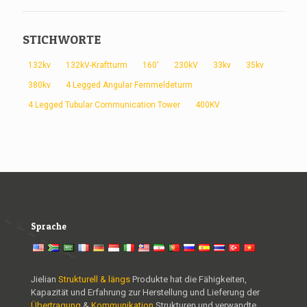
STICHWORTE
132kv
132kV-Kraftturm
160'
230kV
33kv
35kv
380kv
4 Legged Angular Fernmeldeturm
4 Legged Tubular Communication Tower
400KV
Sprache
Jielian
Strukturell & längs
Produkte hat die Fähigkeiten,
Kapazität und Erfahrung zur Herstellung und Lieferung der
Übertragung
&
Kommunikation
Strukturen und verwandte