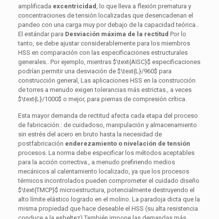
amplificada
excentricidad
, lo que lleva a flexión prematura y
concentraciones de tensión localizadas que desencadenan el
pandeo con una carga muy por debajo de la capacidad teórica..
El estándar para
Desviación máxima de la rectitud
Por lo
tanto, se debe ajustar considerablemente para los miembros
HSS en comparación con las especificaciones estructurales
generales.. Por ejemplo, mientras
$\text{AISC}$
especificaciones
podrían permitir una desviación de
$\text{L}/960$
para
construcción general, Las aplicaciones HSS en la construcción
de torres a menudo exigen tolerancias más estrictas., a veces
$\text{L}/1000$
o mejor, para piernas de compresión crítica.
Esta mayor demanda de rectitud afecta cada etapa del proceso
de fabricación.: de cuidadoso, manipulación y almacenamiento
sin estrés del acero en bruto hasta la necesidad de
postfabricación
enderezamiento o nivelación de tensión
procesos. La norma debe especificar los métodos aceptables
para la acción correctiva., a menudo prefiriendo medios
mecánicos al calentamiento localizado, ya que los procesos
térmicos incontrolados pueden comprometer el cuidado diseño
$\text{TMCP}$
microestructura, potencialmente destruyendo el
alto límite elástico logrado en el molino. La paradoja dicta que la
misma propiedad que hace deseable el HSS (su alta resistencia
conduce a la esbeltez) También impone las demandas más