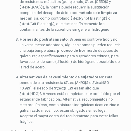
de resistencia más altos (por ejemplo,
$\text{Q550}$
y
$\text{Q690}$
), la norma puede requerir la sustitución
completa del decapado ácido por
métodos de limpieza
mecánica
, como controlado
$\text{Shot Blasting}$
o
$\text{Grit Blasting}$
, que eliminan físicamente los
contaminantes de la superficie sin generar hidrógeno.
Horneado postratamiento:
Si bien es controvertido y no
universalmente adoptado, Algunas normas pueden requerir
una baja temperatura.
proceso de horneado
después de
galvanizar, específicamente para sujetadores críticos, para
favorecer el derrame (difusión) de hidrógeno absorbido de
la red de acero.
Alternativas de revestimiento de sujetadores:
Para
pernos de alta resistencia (
$\text{A490}$
o
$\text{ISO
10.9}$
), el riesgo de
$\text{HE}$
es tan alto que
$\text{HDG}$
A veces está completamente prohibido por el
estándar de fabricación.. Alternativa, recubrimientos no
electroquímicos, como pinturas inorgánicas ricas en zinc o
galvanizado mecánico, están obligados en su lugar,
Aceptar el mayor costo del recubrimiento para evitar fallas
frágiles..