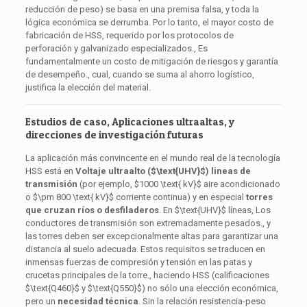
reducción de peso) se basa en una premisa falsa, y toda la
lógica económica se derrumba. Por lo tanto, el mayor costo de
fabricación de HSS, requerido por los protocolos de
perforación y galvanizado especializados., Es
fundamentalmente un costo de mitigación de riesgos y garantía
de desempeño., cual, cuando se suma al ahorro logístico,
justifica la elección del material.
Estudios de caso, Aplicaciones ultraaltas, y
direcciones de investigación futuras
La aplicación más convincente en el mundo real de la tecnología
HSS está en
Voltaje ultraalto (
$\text{UHV}$
) lineas de
transmisión
(por ejemplo,
$1000 \text{ kV}$
aire acondicionado
o
$\pm 800 \text{ kV}$
corriente continua) y en especial
torres
que cruzan ríos o desfiladeros
. En
$\text{UHV}$
líneas, Los
conductores de transmisión son extremadamente pesados., y
las torres deben ser excepcionalmente altas para garantizar una
distancia al suelo adecuada. Estos requisitos se traducen en
inmensas fuerzas de compresión y tensión en las patas y
crucetas principales de la torre., haciendo HSS (calificaciones
$\text{Q460}$
y
$\text{Q550}$
) no sólo una elección económica,
pero un
necesidad técnica
. Sin la relación resistencia-peso