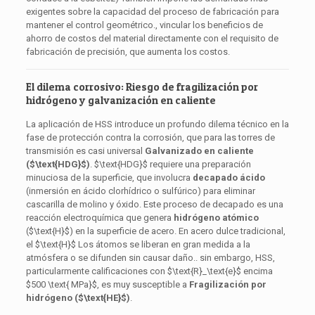
exigentes sobre la capacidad del proceso de fabricación para
mantener el control geométrico., vincular los beneficios de
ahorro de costos del material directamente con el requisito de
fabricación de precisión, que aumenta los costos.
El dilema corrosivo: Riesgo de fragilización por
hidrógeno y galvanización en caliente
La aplicación de HSS introduce un profundo dilema técnico en la
fase de protección contra la corrosión, que para las torres de
transmisión es casi universal
Galvanizado en caliente
(
$\text{HDG}$
)
.
$\text{HDG}$
requiere una preparación
minuciosa de la superficie, que involucra
decapado ácido
(inmersión en ácido clorhídrico o sulfúrico) para eliminar
cascarilla de molino y óxido. Este proceso de decapado es una
reacción electroquímica que genera
hidrógeno atómico
(
$\text{H}$
) en la superficie de acero. En acero dulce tradicional,
el
$\text{H}$
Los átomos se liberan en gran medida a la
atmósfera o se difunden sin causar daño.. sin embargo, HSS,
particularmente calificaciones con
$\text{R}_\text{e}$
encima
$500 \text{ MPa}$
, es muy susceptible a
Fragilización por
hidrógeno (
$\text{HE}$
)
.