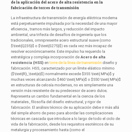
de la aplicación del acero de alta resistencia en la
fabricación de torres de transmisión
La infraestructura de transmisión de energía eléctrica moderna
está perpetuamente impulsada por la necesidad de una mayor
eficiencia., tramos más largos, y reducción del impacto
ambiental, una trifecta de desafíos de ingeniería que los
tradicionales, omnipresente acero estructural suave (como
$\text{Q235}$
o
$\text{S275}$
) es cada vez más incapaz de
resolver económicamente. Este impulso ha requerido la
estratégica y compleja incorporación de
Acero de alta
resistencia (HSS)
en
torre de la línea de transmisión
diseño y
fabricación. HSS, caracterizado por un límite elástico mínimo
(
$\text{R}_\text{e}$
) normalmente excede
$355 \text{ MPa}$
y
muchas veces alcanzando
$460 \text{ MPa}$
o
$550 \text{ MPa}$
en estructuras de celosía modernas, no es simplemente una
versión más resistente de su predecesor de acero dulce;
Representa un cambio fundamental en la ciencia de los
materiales., filosofía del diseño estructural, y rigor de
fabricación. El análisis técnico de su aplicación debe ir más allá
del simple ahorro de peso para abordar las complicaciones
técnicas en cascada que introduce a lo largo de todo el ciclo de
vida de la fabricación, desde los requisitos esotéricos de su
metalurgia y procesamiento hasta (como el