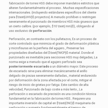
fabricación de torres HSS debe imponer mandatos estrictos que
alteren fundamentalmente el proceso.. Muchas especificaciones
internacionales. (incluyendo estándares específicos del cliente
para
$\text{UHV}$
proyectos) A menudo prohíben o restringen
severamente el punzonado de miembros HSS más gruesos que
un cierto calibre. (por ejemplo,
$10 \text{ mm}$
), obligando al
uso exclusivo de
perforación
.
Perforación, en contraste con los puñetazos, Es un proceso de
corte controlado que minimiza el grado de deformación plástica
y microfisuras en la periferia del agujero., Preservar las
propiedades diseñadas del
$\text{TMCP}$
material. Donde el
punzonado es inevitable para secciones HSS muy delgadas, La
norma exige a menudo que el agujero perforado sea
posteriormente escariado
a un diámetro mayor. Este proceso
de escariado sirve para eliminar mecánicamente el anillo
delgado de piezas severamente dañadas., material endurecido
por deformación de la zona afectada por el corte, mitigar el
riesgo de inicio de grietas por fatiga. Este cambio de alta
velocidad, Punzonado de bajo coste a más lento., La
perforación o escariado de precisión es una condición técnica
fundamental en la fabricación de torres HSS.. Requiere una
importante inversión de capital en
$\text{CNC}$
maquinaria de
perforación y aumenta fundamentalmente el tiempo de