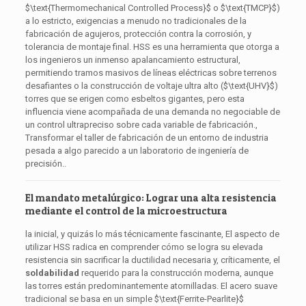
$\text{Thermomechanical Controlled Process}$
o
$\text{TMCP}$
)
a lo estricto, exigencias a menudo no tradicionales de la
fabricación de agujeros, protección contra la corrosión, y
tolerancia de montaje final. HSS es una herramienta que otorga a
los ingenieros un inmenso apalancamiento estructural,
permitiendo tramos masivos de líneas eléctricas sobre terrenos
desafiantes o la construcción de voltaje ultra alto (
$\text{UHV}$
)
torres que se erigen como esbeltos gigantes, pero esta
influencia viene acompañada de una demanda no negociable de
un control ultrapreciso sobre cada variable de fabricación.,
Transformar el taller de fabricación de un entorno de industria
pesada a algo parecido a un laboratorio de ingeniería de
precisión..
El mandato metalúrgico: Lograr una alta resistencia
mediante el control de la microestructura
la inicial, y quizás lo más técnicamente fascinante, El aspecto de
utilizar HSS radica en comprender cómo se logra su elevada
resistencia sin sacrificar la ductilidad necesaria y, críticamente, el
soldabilidad
requerido para la construcción moderna, aunque
las torres están predominantemente atornilladas. El acero suave
tradicional se basa en un simple
$\text{Ferrite-Pearlite}$