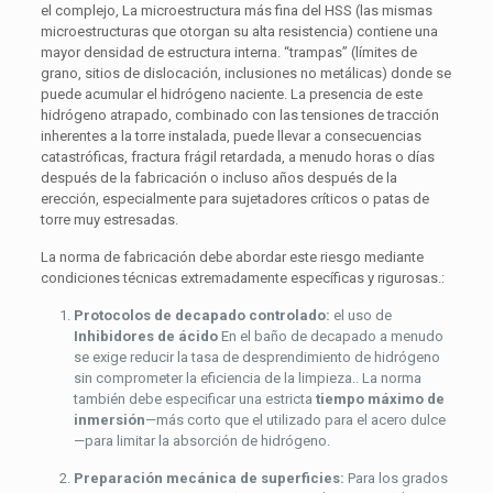
el complejo, La microestructura más fina del HSS (las mismas
microestructuras que otorgan su alta resistencia) contiene una
mayor densidad de estructura interna. “trampas” (límites de
grano, sitios de dislocación, inclusiones no metálicas) donde se
puede acumular el hidrógeno naciente. La presencia de este
hidrógeno atrapado, combinado con las tensiones de tracción
inherentes a la torre instalada, puede llevar a consecuencias
catastróficas, fractura frágil retardada, a menudo horas o días
después de la fabricación o incluso años después de la
erección, especialmente para sujetadores críticos o patas de
torre muy estresadas.
La norma de fabricación debe abordar este riesgo mediante
condiciones técnicas extremadamente específicas y rigurosas.:
Protocolos de decapado controlado:
el uso de
Inhibidores de ácido
En el baño de decapado a menudo
se exige reducir la tasa de desprendimiento de hidrógeno
sin comprometer la eficiencia de la limpieza.. La norma
también debe especificar una estricta
tiempo máximo de
inmersión
—más corto que el utilizado para el acero dulce
—para limitar la absorción de hidrógeno.
Preparación mecánica de superficies:
Para los grados