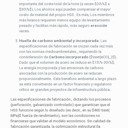
importante del coste total de la torre (a veces
$20\%$
a
$30\%$
), Los ahorros aquí pueden compensar el mayor
costo de material del propio HSS.. Es más, Los miembros
más livianos requieren menos equipo de levantamiento
pesado y facilitan más rápido, más seguro
erección
veces.
Huella de carbono ambiental y incorporada:
Las
especificaciones de fabricación se cruzan cada vez más
con las normas medioambientales., requiriendo la
consideración de
Carbono incorporado
(
$\text{eCO}_2$
).
Dado que el volumen de acero se reduce en
$15\%-30\%$
,
La energía incorporada y las emisiones de carbono
asociadas con la producción de acero se reducen
proporcionalmente.. Este beneficio ambiental a largo plazo
se está convirtiendo en un factor financiero y regulatorio
crítico en grandes proyectos de infraestructura pública..
Las especificaciones de fabricación., dictando los procesos
(perforación, galvanizado controlado) que garantizan que el
HSS funcione según lo diseñado (es decir., en su
$460 \text{
MPa}$
fuerza de rendimiento), son las condiciones no
financieras que validan el modelo económico. Sin calidad de
fabricación garantizada, la optimización estructural (la