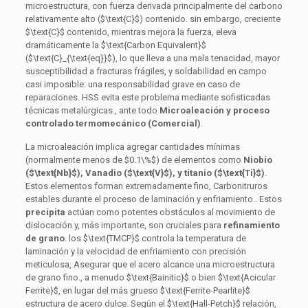
microestructura, con fuerza derivada principalmente del carbono
relativamente alto (
$\text{C}$
) contenido. sin embargo, creciente
$\text{C}$
contenido, mientras mejora la fuerza, eleva
dramáticamente la
$\text{Carbon Equivalent}$
(
$\text{C}_{\text{eq}}$
), lo que lleva a una mala tenacidad, mayor
susceptibilidad a fracturas frágiles, y soldabilidad en campo
casi imposible: una responsabilidad grave en caso de
reparaciones. HSS evita este problema mediante sofisticadas
técnicas metalúrgicas., ante todo
Microaleación y proceso
controlado termomecánico (Comercial)
.
La microaleación implica agregar cantidades mínimas
(normalmente menos de
$0.1\%$
) de elementos como
Niobio
(
$\text{Nb}$
), Vanadio (
$\text{V}$
), y titanio (
$\text{Ti}$
)
.
Estos elementos forman extremadamente fino, Carbonitruros
estables durante el proceso de laminación y enfriamiento.. Estos
precipita
actúan como potentes obstáculos al movimiento de
dislocación y, más importante, son cruciales para
refinamiento
de grano
. los
$\text{TMCP}$
controla la temperatura de
laminación y la velocidad de enfriamiento con precisión
meticulosa, Asegurar que el acero alcance una microestructura
de grano fino., a menudo
$\text{Bainitic}$
o bien
$\text{Acicular
Ferrite}$
, en lugar del más grueso
$\text{Ferrite-Pearlite}$
estructura de acero dulce. Según el
$\text{Hall-Petch}$
relación,