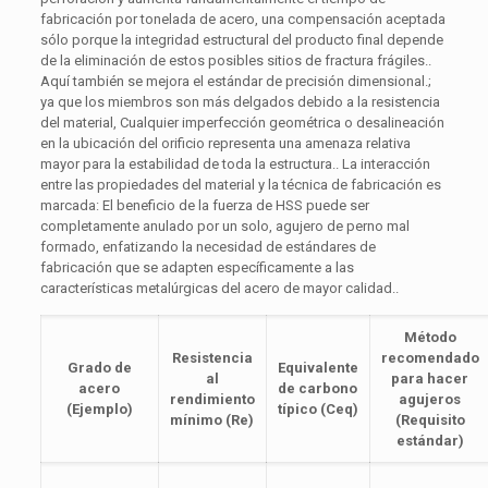
fabricación por tonelada de acero, una compensación aceptada
sólo porque la integridad estructural del producto final depende
de la eliminación de estos posibles sitios de fractura frágiles..
Aquí también se mejora el estándar de precisión dimensional.;
ya que los miembros son más delgados debido a la resistencia
del material, Cualquier imperfección geométrica o desalineación
en la ubicación del orificio representa una amenaza relativa
mayor para la estabilidad de toda la estructura.. La interacción
entre las propiedades del material y la técnica de fabricación es
marcada: El beneficio de la fuerza de HSS puede ser
completamente anulado por un solo, agujero de perno mal
formado, enfatizando la necesidad de estándares de
fabricación que se adapten específicamente a las
características metalúrgicas del acero de mayor calidad..
Método
Resistencia
recomendado
Grado de
Equivalente
al
para hacer
acero
de carbono
rendimiento
agujeros
(Ejemplo)
típico (Ceq)
mínimo (Re​)
(Requisito
estándar)