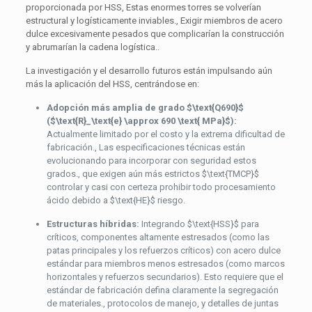
proporcionada por HSS, Estas enormes torres se volverían
estructural y logísticamente inviables., Exigir miembros de acero
dulce excesivamente pesados ​​que complicarían la construcción
y abrumarían la cadena logística..
La investigación y el desarrollo futuros están impulsando aún
más la aplicación del HSS, centrándose en:
Adopción más amplia de grado
$\text{Q690}$
(
$\text{R}_\text{e} \approx 690 \text{ MPa}$
):
Actualmente limitado por el costo y la extrema dificultad de
fabricación., Las especificaciones técnicas están
evolucionando para incorporar con seguridad estos
grados., que exigen aún más estrictos
$\text{TMCP}$
controlar y casi con certeza prohibir todo procesamiento
ácido debido a
$\text{HE}$
riesgo.
Estructuras híbridas:
Integrando
$\text{HSS}$
para
críticos, componentes altamente estresados (como las
patas principales y los refuerzos críticos) con acero dulce
estándar para miembros menos estresados (como marcos
horizontales y refuerzos secundarios). Esto requiere que el
estándar de fabricación defina claramente la segregación
de materiales., protocolos de manejo, y detalles de juntas