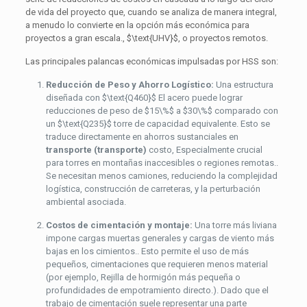
de vida del proyecto que, cuando se analiza de manera integral,
a menudo lo convierte en la opción más económica para
proyectos a gran escala.,
$\text{UHV}$
, o proyectos remotos.
Las principales palancas económicas impulsadas por HSS son:
Reducción de Peso y Ahorro Logístico:
Una estructura
diseñada con
$\text{Q460}$
El acero puede lograr
reducciones de peso de
$15\%$
a
$30\%$
comparado con
un
$\text{Q235}$
torre de capacidad equivalente. Esto se
traduce directamente en ahorros sustanciales en
transporte (transporte)
costo, Especialmente crucial
para torres en montañas inaccesibles o regiones remotas..
Se necesitan menos camiones, reduciendo la complejidad
logística, construcción de carreteras, y la perturbación
ambiental asociada.
Costos de cimentación y montaje:
Una torre más liviana
impone cargas muertas generales y cargas de viento más
bajas en los cimientos.. Esto permite el uso de más
pequeños, cimentaciones que requieren menos material
(por ejemplo, Rejilla de hormigón más pequeña o
profundidades de empotramiento directo.). Dado que el
trabajo de cimentación suele representar una parte