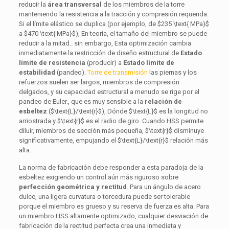
reducir la
área transversal
de los miembros de la torre
manteniendo la resistencia a la tracción y compresión requerida.
Si el límite elástico se duplica (por ejemplo, de
$235 \text{ MPa}$
a
$470 \text{ MPa}$
), En teoría, el tamaño del miembro se puede
reducir a la mitad.. sin embargo, Esta optimización cambia
inmediatamente la restricción de diseño estructural de
Estado
límite de resistencia
(producir) a
Estado límite de
estabilidad
(pandeo).
Torre de transmisión
las piernas y los
refuerzos suelen ser largos, miembros de compresión
delgados, y su capacidad estructural a menudo se rige por el
pandeo de Euler., que es muy sensible a la
relación de
esbeltez
(
$\text{L}/\text{r}$
), Dónde
$\text{L}$
es la longitud no
arriostrada y
$\text{r}$
es el radio de giro. Cuando HSS permite
diluir, miembros de sección más pequeña,
$\text{r}$
disminuye
significativamente, empujando el
$\text{L}/\text{r}$
relación más
alta.
La norma de fabricación debe responder a esta paradoja de la
esbeltez exigiendo un control aún más riguroso sobre
perfección geométrica y rectitud
. Para un ángulo de acero
dulce, una ligera curvatura o torcedura puede ser tolerable
porque el miembro es grueso y su reserva de fuerza es alta. Para
un miembro HSS altamente optimizado, cualquier desviación de
fabricación de la rectitud perfecta crea una inmediata y