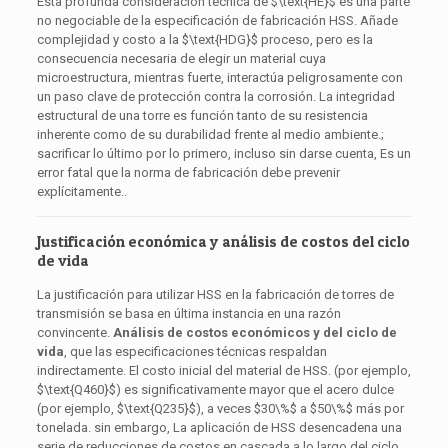
Esta profunda consideración técnica de
$\text{HE}$
es una parte
no negociable de la especificación de fabricación HSS. Añade
complejidad y costo a la
$\text{HDG}$
proceso, pero es la
consecuencia necesaria de elegir un material cuya
microestructura, mientras fuerte, interactúa peligrosamente con
un paso clave de protección contra la corrosión. La integridad
estructural de una torre es función tanto de su resistencia
inherente como de su durabilidad frente al medio ambiente.;
sacrificar lo último por lo primero, incluso sin darse cuenta, Es un
error fatal que la norma de fabricación debe prevenir
explícitamente..
Justificación económica y análisis de costos del ciclo
de vida
La justificación para utilizar HSS en la fabricación de torres de
transmisión se basa en última instancia en una razón
convincente.
Análisis de costos económicos y del ciclo de
vida
, que las especificaciones técnicas respaldan
indirectamente. El costo inicial del material de HSS. (por ejemplo,
$\text{Q460}$
) es significativamente mayor que el acero dulce
(por ejemplo,
$\text{Q235}$
), a veces
$30\%$
a
$50\%$
más por
tonelada. sin embargo, La aplicación de HSS desencadena una
serie de reducciones de costos en cascada a lo largo del ciclo