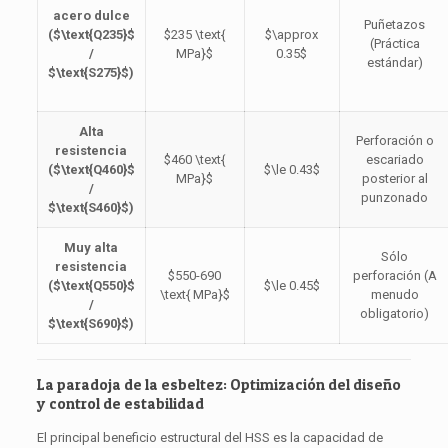
acero dulce
Puñetazos
(
$\text{Q235}$
$235 \text{
$\approx
(Práctica
/
MPa}$
0.35$
estándar)
$\text{S275}$
)
Alta
Perforación o
resistencia
$460 \text{
escariado
(
$\text{Q460}$
$\le 0.43$
MPa}$
posterior al
/
punzonado
$\text{S460}$
)
Muy alta
Sólo
resistencia
$550-690
perforación (A
(
$\text{Q550}$
$\le 0.45$
\text{ MPa}$
menudo
/
obligatorio)
$\text{S690}$
)
La paradoja de la esbeltez: Optimización del diseño
y control de estabilidad
El principal beneficio estructural del HSS es la capacidad de