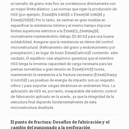
un tamaño de grano más fino se correlaciona directamente con
un mayor límite elástico. Las normas que rigen la producción de
HSS (por ejemplo,
$\text{EN S460}$
o
$\text{GB Q460}$
y
$\text{Q550}$
) Por lo tanto, se centran en gran medida en
especificar la resistencia mínima y al mismo tiempo imponer
límites superiores estrictos a la
$\text{C}_{\text{eq}}$
,
normalmente manteniéndolo debajo
$0.43\%$
para una buena
soldabilidad, Asegurar que la resistencia se derive del control
microestructural. (Refinamiento del grano y endurecimiento por
precipitación.) en lugar de bruto
$\text{Carbon}$
contenido. este
cuidado, El equilibrio casi alquímico garantiza que el miembro
HSS tenga la inmensa capacidad de carga necesaria para las
piernas sometidas a gran tensión en
$\text{UHV}$
torres,
manteniendo la resistencia a la fractura necesaria (
$\text{Charpy
V-notch}$
Las pruebas de energía de impacto son un requisito
crítico.) para soportar cargas dinámicas en ambientes fríos. La
aplicación de HSS es, por tanto, inseparable del estricto control
de fabricación aplicado en la acería., ya que la integridad de la
estructura final depende fundamentalmente de esta
microestructura diseñada.
El punto de fractura: Desafíos de fabricación y el
cambio del punzonado a la perforación