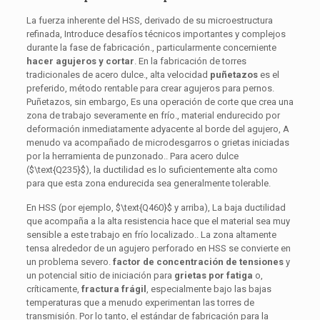
La fuerza inherente del HSS, derivado de su microestructura
refinada, Introduce desafíos técnicos importantes y complejos
durante la fase de fabricación., particularmente concerniente
hacer agujeros y cortar
. En la fabricación de torres
tradicionales de acero dulce., alta velocidad
puñetazos
es el
preferido, método rentable para crear agujeros para pernos.
Puñetazos, sin embargo, Es una operación de corte que crea una
zona de trabajo severamente en frío., material endurecido por
deformación inmediatamente adyacente al borde del agujero, A
menudo va acompañado de microdesgarros o grietas iniciadas
por la herramienta de punzonado.. Para acero dulce
(
$\text{Q235}$
), la ductilidad es lo suficientemente alta como
para que esta zona endurecida sea generalmente tolerable.
En HSS (por ejemplo,
$\text{Q460}$
y arriba), La baja ductilidad
que acompaña a la alta resistencia hace que el material sea muy
sensible a este trabajo en frío localizado.. La zona altamente
tensa alrededor de un agujero perforado en HSS se convierte en
un problema severo.
factor de concentración de tensiones
y
un potencial sitio de iniciación para
grietas por fatiga
o,
críticamente,
fractura frágil
, especialmente bajo las bajas
temperaturas que a menudo experimentan las torres de
transmisión. Por lo tanto, el estándar de fabricación para la