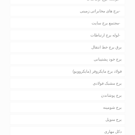
برج های مخابراتی زمینی
مجتمع برج سایت
لوله برج ارتباطات
برق برج خط انتقال
برج خود پشتیبانی
فولاد برج مایکروفر (مایکروویو)
برج مشبک فولادی
برج پوشاندن
برج شومینه
برج منوپل
دکل مهاری