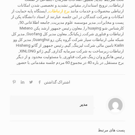
ارتباطات, ترویج استاندارد, مقیاس, تشدید و تخصصی شدن امکانات
ارتباطی محصولات و خدمات مانند
برج ارتباطات
, ایستگاه پایه حمایت از
امکانات و شرکت کنندگان در این جلسه عبارتند از استاد دانشگاه پکن از
پست و مخابرات, مدیر موسسه علوم مدیریت, جامعه اطلاعاتی 50,
کارشناس شو huaying را, معاون رئيس جمهور ارشد پکن Meteno
ارتباطات و فناوری شرکت, ژیکیانگ, معاون مدیر کل Guofang, مدیر کل
شبکه ملی ارتباطات سیار شرکت گروه پکن, زو Guanghui, مدیر کل وو
Kailin تامین مالی شرکت لیزینگ, گیم, رئيس جمهور از گائو Hisheng
ارتباطات زیرساخت به شرکت سرمایه گذاری, گیم, ژائو XINLONG,
رئیس هانگزو وان زینگ شرکت فناوری, با مسئولیت محدود. و از دیگر
برج مستقل, در باره 40 در مجموع 60 مردم جلسه مقدماتی با حضور.
اشتراک گذاشتن
مدیر
پست های مرتبط