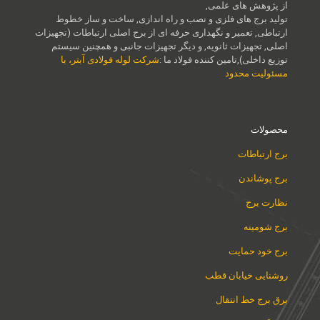
از پژوهش های علمی,
تولید برج های فلزی و نصب و راه اندازی, ساخت و ساز خطوط
ارتباطی, تعمیر و نگهداری حرفه ای از برج اصلی ارتباطات (تجهیزات
اصلی, تجهیزات ثانویه, و دیگر تجهیزات جانبی و همچنین سیستم
توزیع داخلی),تامین کننده فولاد ما :
شرکت لوله فولادی آبتر، با
مسئولیت محدود
محصولات
برج ارتباطات
برج پوشاندن
نظارت برج
برج شومینه
برج خود حمایت
روشنایی خیابان قطب
برق برج خط انتقال