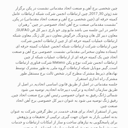
چین شخصی برج آهن و صنعت اتحاد مقدماتی نشست در پکن برگزار
شد ژوئن 30, 2017, چین ارتباطات انجمن شرکت شبکه ارتباطات عامل
کمیته حرفه ای (چین شخصی برج آهن و صنعت اتحاد مقدماتی) در پکن,
“نشست مقدماتی صنعت برج آهن اتحاد خصوصی در چین.” رهبران
حاضر در این جلسه می باشد مایو وی, خو بارج, دبیر کل فن GUIFAO,
معاون دبیر کل هان ویدونگ, خرگوش معاون دبیر کل ژنگ, معاون شبکه
ارتباطات عملیات کمیته حرفه ای از چین ارتباطات انجمن شرکت.
چین ارتباطات شرکت ارتباطات شبکه انجمن عملیات کمیته حرفه ای
ایستاده معاون سخنرانی مقدماتی نشست. خصوصی برج آهن و صنعت
اتحاد چین یک کمیته حرفه ای از ارتباطات عملیات شبکه از چین
ارتباطات انجمن شرکت نوع و پکن Meteno شرکت فناوری ارتباطات
است, گیم, موبایل شبکه ارتباطات گروه ملی, به طور مشترک توسط
نهادهای ذیربط مشترک مطرح کرد, شخص ثالث برج مستقل طور
مشترک راه اندازی استقرار.
جلسه مقدماتی در اصل از طریق قانون اساسی اتحادیه, در اصل از
طریق سازمان اتحادیه و ترکیب دبیرخانه اتحادیه, توصیه می شود
شمالی ژانگ رفیق به عنوان خصوصی رئیس آهن برج صنعت اتحاد چین,
رفیق ژنگ توصیه می شود به عنوان دبیر کل خصوصی برج آهن اتحاد
صنعت چین.
پس از استقرار اتحاد برای هدف خدمت, در نظر گرفتن شرکت به عنوان
بدنه اصلی, بازار به عنوان جهت گیری, ترکیبی از تحقیقات و پژوهش
برای پاسخگویی به نیازهای ساخت و ساز از امکانات ارتباطات و خدمات
تحت شرایط جدید, تعمیق اصلاحات سازمان اجتماعی از صنعت