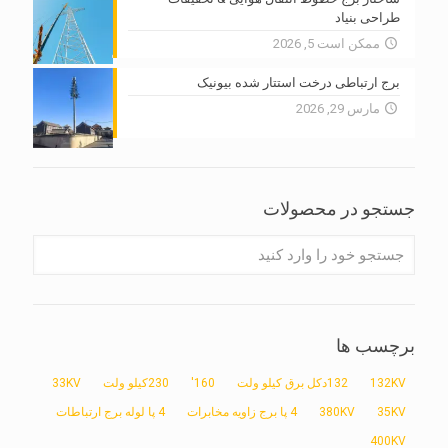
طراحی بنیاد
ممکن است 5, 2026
برج ارتباطی درخت استتار شده بیونیک
مارس 29, 2026
جستجو در محصولات
برچسب ها
132KV
132دکل برق کیلو ولت
160'
230کیلو ولت
33KV
35KV
380KV
4 پا برج زاویه مخابرات
4 پا لوله برج ارتباطات
400KV