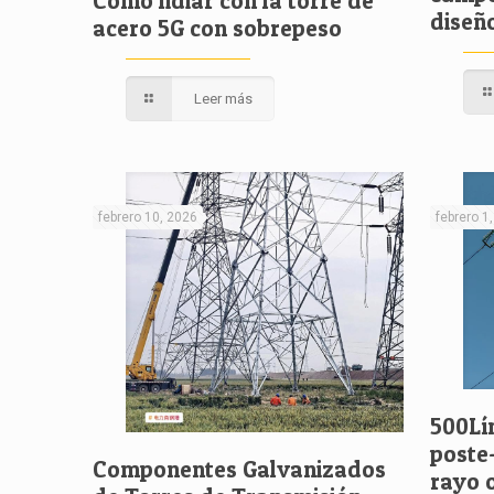
Cómo lidiar con la torre de
diseñ
acero 5G con sobrepeso
Leer más
febrero 10, 2026
febrero 1
500Lí
poste
Componentes Galvanizados
rayo 