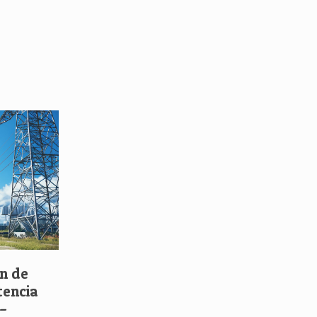
ón de
tencia
 –