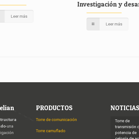
Investigación y desa
Leer más
Leer más
elian
PRODUCTOS
NOTICIA
structura
Torre de comunicación
Torre de
ado
-una
transmisión 
Torre camuflado
tigación
potencia de
celosía de a