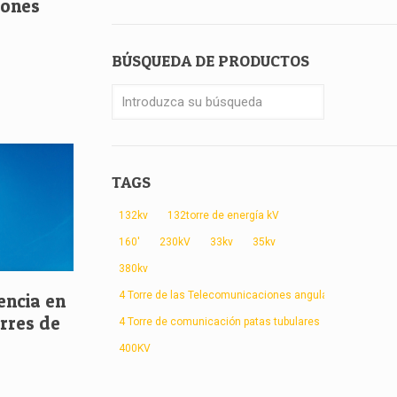
iones
BÚSQUEDA DE PRODUCTOS
TAGS
132kv
132torre de energía kV
160'
230kV
33kv
35kv
380kv
4 Torre de las Telecomunicaciones angular patas
encia en
orres de
4 Torre de comunicación patas tubulares
400KV