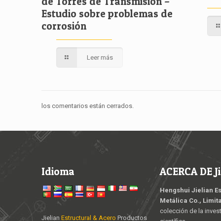
de Torres de Transmisión –
Estudio sobre problemas de
corrosión
Leer más
los comentarios están cerrados.
Idioma
ACERCA DE Ji
Hengshui Jielian E
Metálica Co., Limit
colección de la inves
Jielian
Estructural & Acero
Productos