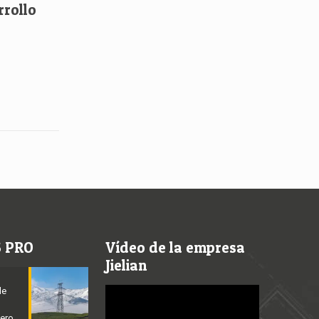
rrollo
S PRO
Vídeo de la empresa
Jielian
de
Video
Player
cero