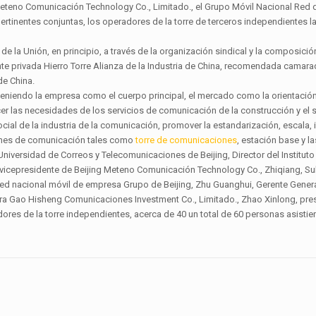
teno Comunicación Technology Co., Limitado., el Grupo Móvil Nacional Red 
ertinentes conjuntas, los operadores de la torre de terceros independientes 
n de la Unión, en principio, a través de la organización sindical y la composició
 privada Hierro Torre Alianza de la Industria de China, recomendada camar
de China.
 teniendo la empresa como el cuerpo principal, el mercado como la orientación
cer las necesidades de los servicios de comunicación de la construcción y el s
cial de la industria de la comunicación, promover la estandarización, escala, 
ciones de comunicación tales como
torre de comunicaciones
, estación base y l
Universidad de Correos y Telecomunicaciones de Beijing, Director del Instituto
, vicepresidente de Beijing Meteno Comunicación Technology Co., Zhiqiang, Su
red nacional móvil de empresa Grupo de Beijing, Zhu Guanghui, Gerente Genera
tura Gao Hisheng Comunicaciones Investment Co., Limitado., Zhao Xinlong, pre
es de la torre independientes, acerca de 40 un total de 60 personas asistier