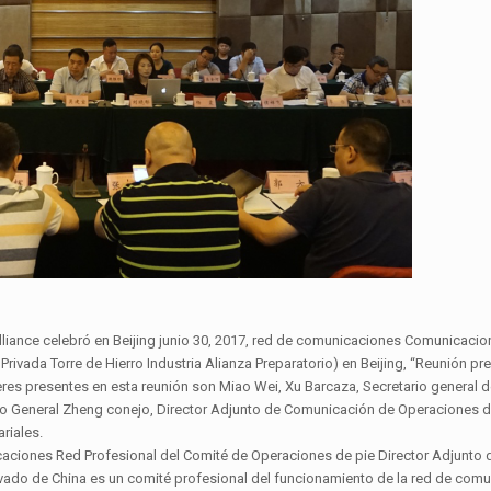
 Alliance celebró en Beijing junio 30, 2017, red de comunicaciones Comunicaci
ivada Torre de Hierro Industria Alianza Preparatorio) en Beijing, “Reunión pre
íderes presentes en esta reunión son Miao Wei, Xu Barcaza, Secretario general d
io General Zheng conejo, Director Adjunto de Comunicación de Operaciones 
riales.
iones Red Profesional del Comité de Operaciones de pie Director Adjunto d
 privado de China es un comité profesional del funcionamiento de la red de comu