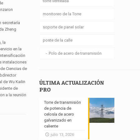
torre venteada
de
lanzaron
monitoreo de la Torre
n secretaría
soporte de panel solar
ada Zheng
poste de la calle
, la
ervicio en la
Polo de acero de transmisión
intensificación
as instalaciones
 de Ciencias de
bdirector
l de Wu Kailin
ÚLTIMA ACTUALIZACIÓN
sidente de
PRO
on a la reunión
Torre de transmisión
de potencia de
celosía de acero
galvanizado en
caliente
julio 13, 2026