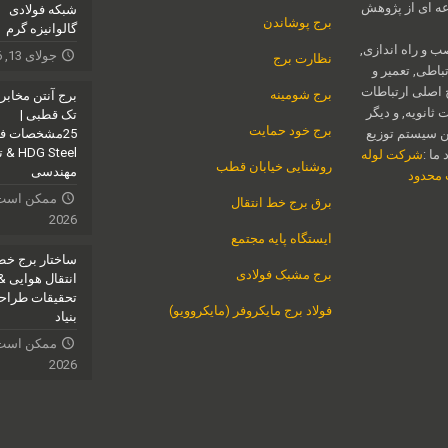
ه ای از پژوهش
شبکه فولادی
برج پوشاندن
گالوانیزه گرم
ب و راه اندازی,
جولای 13, 2026
نظارت برج
اطی, تعمیر و
 اصلی ارتباطات
برج شومینه
برج آنتن مخابر
ثانویه, و دیگر
تک قطبی |
برج خود حمایت
ن سیستم توزیع
G Steel
ما :
شرکت لوله
روشنایی خیابان قطب
مهندسی
ت محدود
برق برج خط انتقال
2026
ایستگاه پایه مجتمع
ساختار برج خ
برج مشبک فولادی
انتقال هوایی &
تحقیقات طراح
فولاد برج مایکروفر (مایکروویو)
بنیاد
2026