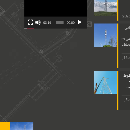
Player
03:19
00:00
اتی
25مشخصات فنی m
HD & تحلیل
ممکن است 16,
طوط
ی
ممکن است 5,