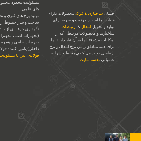
مسئولیت محدود
-مجموع
های علمی,
جیلیان
ساختاری & فولاد
محصولات دارای
تولید برج های فلزی و نص
قابلیت ها است, ظرفیت و تجربه برای
ساخت و ساز خطوط ارتب
تولید و تحویل
انتقال
&
ارتباطات
نگهداری حرفه ای از برج
ساختارها و محصولات مرتبطی که از
(تجهیزات اصلی, تجهیزات 
امکانات پیشرفته ما به آن نیاز دارید. ما
تجهیزات جانبی و همچنی
برای همه مناطق زمین برج انتقال و برج
داخلی),تامین کننده فولاد 
ارتباطی تولید می کنیم, محیط و شرایط
فولادی آبتر، با مسئولی
عملیاتی.
نقشه سایت