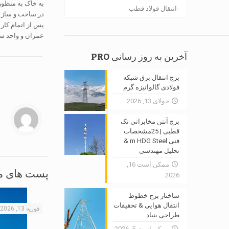
به خاک به منظور 
انتقال فولاد قطب
در ساخت و ساز سا
پس از اتمام کار
عمران و واحد سا
آخرین به روز رسانی PRO
برج انتقال برق شبکه
فولادی گالوانیزه گرم
جولای 13, 2026
برج آنتن مخابراتی تک
قطبی | 25مشخصات
فنی m HDG Steel &
تحلیل مهندسی
ممکن است 16,
پست های م
2026
ساختار برج خطوط
انتقال هوایی & تحقیقات
فوریه 13, 2026
طراحی بنیاد
ممکن است 5, 2026