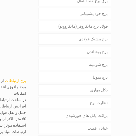
برق برج خط انتقال
برج خود پشتیبانی
فولاد برج مایکروفر (مایکروویو)
برج مشبک فولادی
برج پوشاندن
برج شومینه
برج منوپل
برج ارتباطات
از 
موج مافوق, انتقا
دکل مهاری
امکانات
در ساخت ارتباطا
نظارت برج
افزایش ارتباطات
براکت پانل های خورشیدی
60 متر بالاتر از; وزن: بیشتر از 10 تن از درمان ضد خوردگی: روی گذرگاه حرارت; منشاء مواد: بائو استیل / Shougang / Handan آهن و فولاد / تانگ باند
استفاده موثر: بیشتر از 30 سال ها; خدمات پس از فروش: 20 سال تعمیر و نگهدا
خیابان قطب
ارتباطات بنیاد 