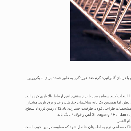
و با درمان گالوانیزه گرم ضد خوردگی, به طور عمده برای مایکروویو,
نتخاب کنید سطح زمین یا برج سقف, آنتن ارتباط بالا بازی کرده اند,
د نظر. اما همچنین یک پایه ساختمان حفاظت رعد و برق بازی, هشدار
حمل و نقل هوایی و تزئین ساختمان اداری از اثر دوگانه. با استفاده از چهار پا ساختار رایگان, در خط با مشخصات طراحی فولاد. ظرفیت خسارت: باد 12 / زمين لرزه 8 سطح:
 از خاک سطحی نرم به اطمینان حاصل شود که مقاومت زمین خوب است,