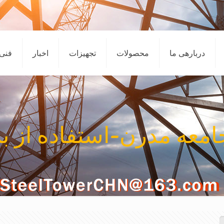
دربارهی ما
محصولات
تجهیزات
اخبار
فنی
امعه مدرن-استفاده از ب