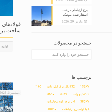
برج ارتباطی درخت
استتار شده بیونیک
مارس 29, 2026
فولادهای با
ساخت برج 
جستجو در محصولات
ادامه 
برچسب ها
132KV
132دکل برق کیلو ولت
160'
دسامبر 3, 2025
230کیلو ولت
33KV
35KV
380KV
4 پا برج زاویه مخابرات
4 پا لوله برج ارتباطات
400KV