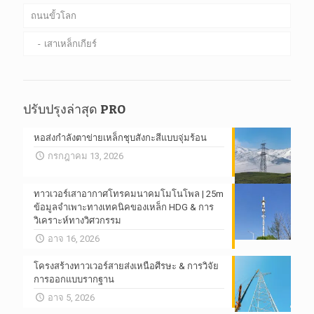
ถนนขั้วโลก
เสาเหล็กเกียร์
ปรับปรุงล่าสุด PRO
หอส่งกำลังตาข่ายเหล็กชุบสังกะสีแบบจุ่มร้อน
กรกฎาคม 13, 2026
ทาวเวอร์เสาอากาศโทรคมนาคมโมโนโพล | 25m
ข้อมูลจำเพาะทางเทคนิคของเหล็ก HDG & การ
วิเคราะห์ทางวิศวกรรม
อาจ 16, 2026
โครงสร้างทาวเวอร์สายส่งเหนือศีรษะ & การวิจัย
การออกแบบรากฐาน
อาจ 5, 2026