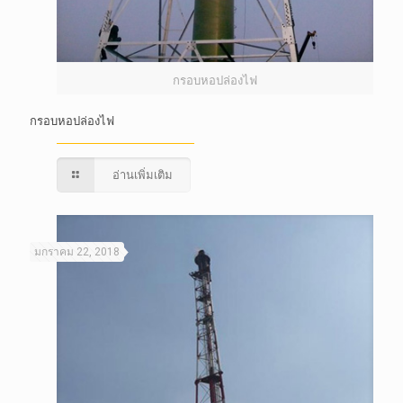
กรอบหอปล่องไฟ
กรอบหอปล่องไฟ
อ่านเพิ่มเติม
มกราคม 22, 2018