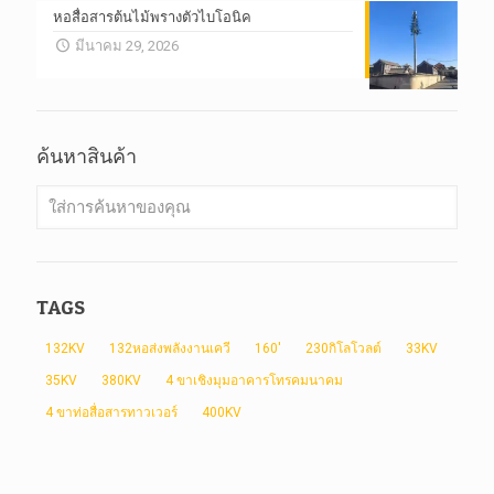
หอสื่อสารต้นไม้พรางตัวไบโอนิค
มีนาคม 29, 2026
ค้นหาสินค้า
TAGS
132KV
132หอส่งพลังงานเควี
160'
230กิโลโวลต์
33KV
35KV
380KV
4 ขาเชิงมุมอาคารโทรคมนาคม
4 ขาท่อสื่อสารทาวเวอร์
400KV