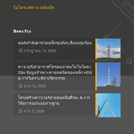
ไมโครเวฟทาวเวอร์เหล็ก
News Pro
หอส่งกำลังตาข่ายเหล็กชุบสังกะสีแบบจุ่มร้อน
กรกฎาคม 13, 2026
ทาวเวอร์เสาอากาศโทรคมนาคมโมโนโพล |
25m ข้อมูลจำเพาะทางเทคนิคของเหล็ก HDG
& การวิเคราะห์ทางวิศวกรรม
อาจ 16, 2026
โครงสร้างทาวเวอร์สายส่งเหนือศีรษะ & การ
วิจัยการออกแบบรากฐาน
อาจ 5, 2026