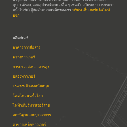
อุปกรณ์รอง, และอุปกรณ์ต่อพ่วงอื่น ๆ เช่นเดียวกับระบบการกระจา
ยน้ำในร่ม),ผู้จัดจำหน่ายเหล็กของเรา :
บริษัท เอ็บเตอร์สตีลไพพ์
บจก
ผลิตภัณฑ์
อาคารการสื่อสาร
พรางทาวเวอร์
การตรวจสอบอาคารสูง
ปล่องทาวเวอร์
Towers ตัวเองสนับสนุน
โคมไฟถนนขั้วโลก
ไฟฟ้าเกียร์ทาวเวอร์สาย
สถานีฐานแบบบูรณาการ
ตาข่ายเหล็กทาวเวอร์