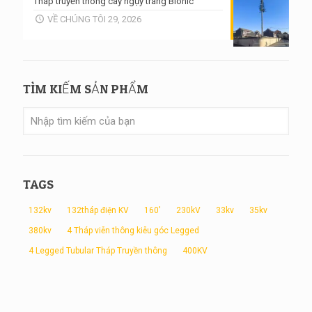
Tháp truyền thông cây ngụy trang Bionic
VỀ CHÚNG TÔI 29, 2026
TÌM KIẾM SẢN PHẨM
TAGS
132kv
132tháp điện KV
160'
230kV
33kv
35kv
380kv
4 Tháp viễn thông kiễu góc Legged
4 Legged Tubular Tháp Truyền thông
400KV