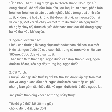
“Ống khói Tháp” Cũng được gọi là “Torch Tháp”. Nó được sử
dụng chủ yếu để đốt dầu, hóa dầu, lọc, lọc, khi tự nhiên, phân bón
hóa học, hóa học và các doanh nghiệp khác trong quá trình sản
xuất, không thể hoặc không thể được tái chế, và thường độc hại
và có hại, Một khí dễ cháy với một mức độ nhất định nguy hiểm
như gây cháy nổ, được chuyển đổi thành một loại khí không nguy
hại và thải vào khí quyển.
1. ngọn đuốc trên cao:
Chiều cao thường là hàng chục mét hoặc thậm chí hơn 100 mét.
Hiện tại, ngọn đuốc độ cao cao nhất trong cả nước với chiều cao
180 mét được đưa vào sản xuất.
Theo hình thức thành lập: ngọn đuốc cao (loại tháp đuốc), ngọn
đuốc tự hỗ trợ, kéo sợi dây thừng loại ngọn đuốc.
2. đất Torch:
Chủ yếu đề cập đến thiết bị đốt khí thải kín được lắp đặt trên mặt
đất và xung quanh đầu đốt. Ngọn đuốc trên cao thấp chi phí
nhưng bao gồm rất nhiều đất, và ngọn đuốc trệt là điều ngược lại.
sản phẩm tháp ống khói các thông số kỹ thuật:
Tốc độ gió thiết kế: 30 m / giây
chống động đất: cấp độ 8