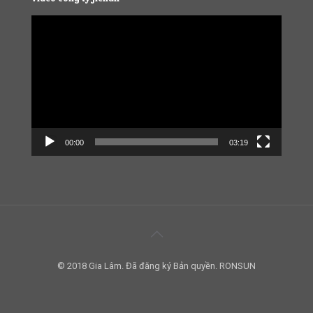
Video
Player
00:00
03:19
© 2018 Gia Lâm. Đã đăng ký Bản quyền. RONSUN