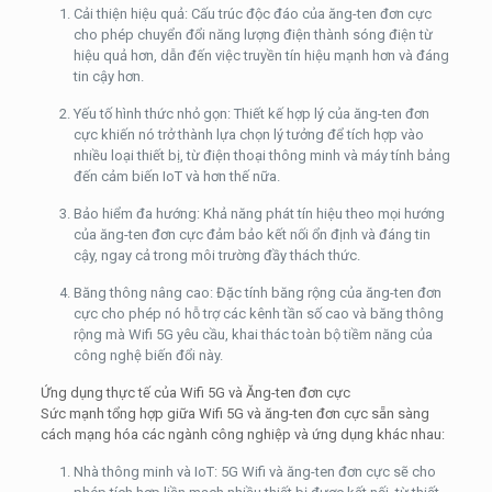
Cải thiện hiệu quả: Cấu trúc độc đáo của ăng-ten đơn cực
cho phép chuyển đổi năng lượng điện thành sóng điện từ
hiệu quả hơn, dẫn đến việc truyền tín hiệu mạnh hơn và đáng
tin cậy hơn.
Yếu tố hình thức nhỏ gọn: Thiết kế hợp lý của ăng-ten đơn
cực khiến nó trở thành lựa chọn lý tưởng để tích hợp vào
nhiều loại thiết bị, từ điện thoại thông minh và máy tính bảng
đến cảm biến IoT và hơn thế nữa.
Bảo hiểm đa hướng: Khả năng phát tín hiệu theo mọi hướng
của ăng-ten đơn cực đảm bảo kết nối ổn định và đáng tin
cậy, ngay cả trong môi trường đầy thách thức.
Băng thông nâng cao: Đặc tính băng rộng của ăng-ten đơn
cực cho phép nó hỗ trợ các kênh tần số cao và băng thông
rộng mà Wifi 5G yêu cầu, khai thác toàn bộ tiềm năng của
công nghệ biến đổi này.
Ứng dụng thực tế của Wifi 5G và Ăng-ten đơn cực
Sức mạnh tổng hợp giữa Wifi 5G và ăng-ten đơn cực sẵn sàng
cách mạng hóa các ngành công nghiệp và ứng dụng khác nhau:
Nhà thông minh và IoT: 5G Wifi và ăng-ten đơn cực sẽ cho