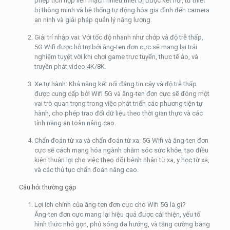
phép tích hợp liền mạch nhiều thiết bị được kết nối, từ thiết
bị thông minh và hệ thống tự động hóa gia đình đến camera
an ninh và giải pháp quản lý năng lượng.
Giải trí nhập vai: Với tốc độ nhanh như chớp và độ trễ thấp,
5G Wifi được hỗ trợ bởi ăng-ten đơn cực sẽ mang lại trải
nghiệm tuyệt vời khi chơi game trực tuyến, thực tế ảo, và
truyền phát video 4K/8K.
Xe tự hành: Khả năng kết nối đáng tin cậy và độ trễ thấp
được cung cấp bởi Wifi 5G và ăng-ten đơn cực sẽ đóng một
vai trò quan trọng trong việc phát triển các phương tiện tự
hành, cho phép trao đổi dữ liệu theo thời gian thực và các
tính năng an toàn nâng cao.
Chẩn đoán từ xa và chẩn đoán từ xa: 5G Wifi và ăng-ten đơn
cực sẽ cách mạng hóa ngành chăm sóc sức khỏe, tạo điều
kiện thuận lợi cho việc theo dõi bệnh nhân từ xa, y học từ xa,
và các thủ tục chẩn đoán nâng cao.
Câu hỏi thường gặp
Lợi ích chính của ăng-ten đơn cực cho Wifi 5G là gì?
Ăng-ten đơn cực mang lại hiệu quả được cải thiện, yếu tố
hình thức nhỏ gọn, phủ sóng đa hướng, và tăng cường băng