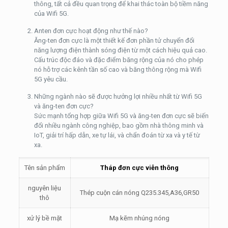
thông, tất cả đều quan trọng để khai thác toàn bộ tiềm năng
của Wifi 5G.
Anten đơn cực hoạt động như thế nào?
Ăng-ten đơn cực là một thiết kế đơn phần tử chuyển đổi
năng lượng điện thành sóng điện từ một cách hiệu quả cao.
Cấu trúc độc đáo và đặc điểm băng rộng của nó cho phép
nó hỗ trợ các kênh tần số cao và băng thông rộng mà Wifi
5G yêu cầu.
Những ngành nào sẽ được hưởng lợi nhiều nhất từ ​​Wifi 5G
và ăng-ten đơn cực?
Sức mạnh tổng hợp giữa Wifi 5G và ăng-ten đơn cực sẽ biến
đổi nhiều ngành công nghiệp, bao gồm nhà thông minh và
IoT, giải trí hấp dẫn, xe tự lái, và chẩn đoán từ xa và y tế từ
xa.
Tên sản phẩm
Tháp đơn cực viễn thông
nguyên liệu
Thép cuộn cán nóng Q235.345,A36,GR50
thô
xử lý bề mặt
Mạ kẽm nhúng nóng