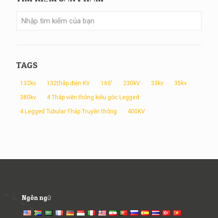
TAGS
132kv
132tháp điện KV
160'
230kV
33kv
35kv
380kv
4 Tháp viễn thông kiễu góc Legged
4 Legged Tubular Tháp Truyền thông
400KV
Ngôn ngữ