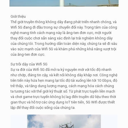
Giới thiệu
Thế giới truyền thông không dây đang phát triển nhanh chóng, và
Wifi 5G đang đi đầu trong sự chuyển đổi này. Trọng tâm của công
nghệ mang tính cách mạng này là ăng-ten đơn cực, một người
thay đổi cuộc chơi sẵn sàng xác định lại trải nghiệm không dây
của chúng tôi. Trong hướng dẫn toàn diện này, chúng ta sẽ đi sâu
vào sức mạnh của Wifi 5G và khám phá những khả năng vượt trội
của ăng-ten đơn cực.
Sự trỗi dậy của Wifi 5G
Sự ra đời của Wifi 5G đã mở ra kỷ nguyên mới với tốc độ nhanh
như chớp, đáng tin cậy, và kết nối không dây khắp nơi. Công nghệ
tiên tiến này hứa hẹn mang lại tốc độ tải xuống lên tới 10 Gbps, độ
trễ thấp, và tăng dung lượng mạng, cách mạng hóa cách chúng
ta tương tác với thế giới kỹ thuật số. Từ phát trực tuyến liền mạch
và chơi game trực tuyến không bị lag đến truyền dữ liệu theo thời
gian thực và hỗ trợ các ứng dụng IoT tiên tiến, 5G Wifi được thiết
lập để thay đổi cuộc sống của chúng ta.