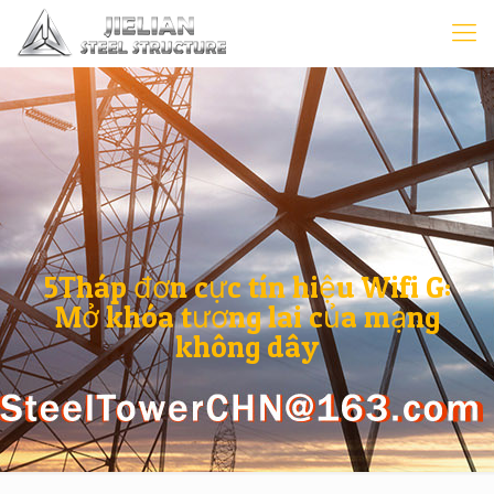
5Tháp đơn cực tín hiệu Wifi G:
Mở khóa tương lai của mạng
không dây