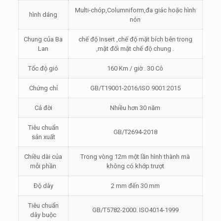
Multi-chóp,Columniform,đa giác hoặc hình
hình dáng
nón
Chung của Ba
chế độ Insert ,chế độ mặt bích bên trong
Lan
,mặt đối mặt chế độ chung .
Tốc độ gió
160 Km / giờ . 30 Cô
Chứng chỉ
GB/T19001-2016/ISO 9001:2015
Cả đời
Nhiều hơn 30 năm
Tiêu chuẩn
GB/T2694-2018
sản xuất
Chiều dài của
Trong vòng 12m một lần hình thành mà
mỗi phần
không có khớp trượt
Độ dày
2 mm đến 30 mm
Tiêu chuẩn
GB/T5782-2000. ISO4014-1999
dây buộc