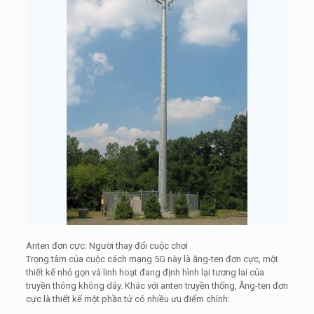
Anten đơn cực: Người thay đổi cuộc chơi
Trọng tâm của cuộc cách mạng 5G này là ăng-ten đơn cực, một
thiết kế nhỏ gọn và linh hoạt đang định hình lại tương lai của
truyền thông không dây. Khác với anten truyền thống, Ăng-ten đơn
cực là thiết kế một phần tử có nhiều ưu điểm chính: