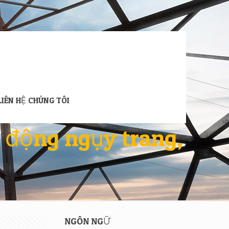
LIÊN HỆ CHÚNG TÔI
i động ngụy trang,
NGÔN NGỮ