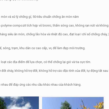
n mòn và xử lý chống gỉ, 50-tiêu chuẩn chống ăn mòn năm
ủa polyme compozit tích hợp vỏ bionic, thấm sóng cao, không rạn nứt và không
háng siêu ăn mòn, chống lão hóa và nhiệt độ cao, đạt loại I chỉ số chống cháy, 
ế, sông, trạm, khu dân cư cao cấp, vv, để làm đẹp môi trường.
 loạt các địa điểm để lựa chọn, có thể chống lại gió và tia cực tím.
đốt cháy, không hỗ trợ đốt, không hỗ trợ các đặc tính của đốt, tự động tắt sau k
hác nhau để đáp ứng các nhu cầu khác nhau của khách hàng.