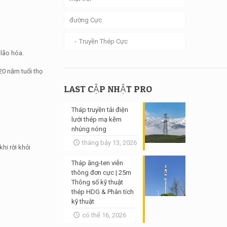
đường Cực
Truyền Thép Cực
 lão hóa.
20 năm tuổi thọ
LAST CẬP NHẬT PRO
Tháp truyền tải điện
lưới thép mạ kẽm
nhúng nóng
tháng bảy 13, 2026
hi rời khỏi
Tháp ăng-ten viễn
thông đơn cực | 25m
Thông số kỹ thuật
thép HDG & Phân tích
kỹ thuật
có thể 16, 2026