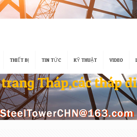
THIẾT BỊ
TIN TỨC
KỸ THUẬT
VIDEO
trang Tháp,các tháp d