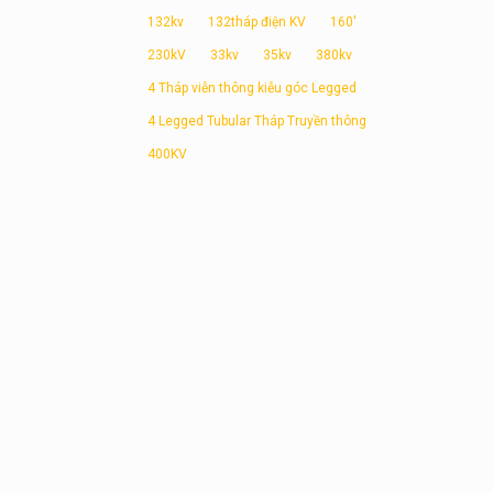
132kv
132tháp điện KV
160'
230kV
33kv
35kv
380kv
4 Tháp viễn thông kiễu góc Legged
4 Legged Tubular Tháp Truyền thông
400KV