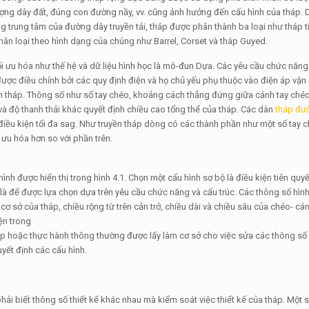
ượng dây đất, đúng con đường nầy, vv. cũng ảnh hưởng đến cấu hình của tháp. 
g trung tâm của đường dây truyền tải, tháp được phân thành ba loại như tháp t
ân loại theo hình dạng của chúng như Barrel, Corset và tháp Guyed.
ối ưu hóa như thế hệ và dữ liệu hình học là mô-đun Dựa. Các yêu cầu chức năng
 được điều chỉnh bởi các quy định điện và họ chủ yếu phụ thuộc vào điện áp vậ
ên tháp. Thông số như số tay chéo, khoảng cách thẳng đứng giữa cánh tay chéo
 và độ thanh thải khác quyết định chiều cao tổng thể của tháp. Các dàn
tháp đư
iều kiện tối đa sag. Như truyền tháp dòng có các thành phần như một số tay c
 ưu hóa hơn so với phần trên.
hình được hiển thị trong hình 4.1. Chọn một cấu hình sơ bộ là điều kiện tiên quy
ày là để được lựa chọn dựa trên yêu cầu chức năng và cấu trúc. Các thông số hìn
cơ sở của tháp, chiều rộng từ trên cản trở, chiều dài và chiều sâu của chéo- cán
ện trong
háp hoặc thực hành thông thường được lấy làm cơ sở cho việc sửa các thông số
yết định các cấu hình.
phải biết thông số thiết kế khác nhau mà kiểm soát việc thiết kế của tháp. Một