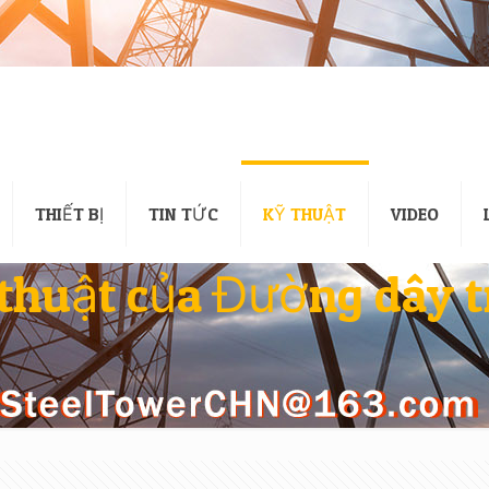
THIẾT BỊ
TIN TỨC
KỸ THUẬT
VIDEO
thuật của Đường dây 