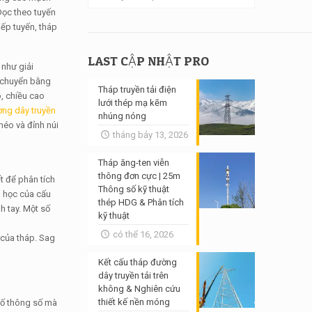
Dọc theo tuyến
iếp tuyến, tháp
LAST CẬP NHẬT PRO
 như giải
n chuyển bằng
Tháp truyền tải điện
, chiều cao
lưới thép mạ kẽm
ờng dây truyền
nhúng nóng
héo và đỉnh núi
tháng bảy 13, 2026
Tháp ăng-ten viễn
thông đơn cực | 25m
ết để phân tích
Thông số kỹ thuật
h học của cấu
thép HDG & Phân tích
h tay. Một số
kỹ thuật
có thể 16, 2026
 của tháp. Sag
Kết cấu tháp đường
dây truyền tải trên
không & Nghiên cứu
thiết kế nền móng
 số thông số mà