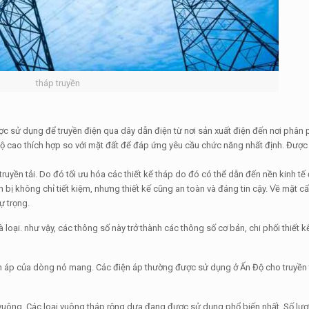
tháp truyền
 sử dụng để truyền điện qua dây dẫn điện từ nơi sản xuất điện đến nơi phân 
 độ cao thích hợp so với mặt đất để đáp ứng yêu cầu chức năng nhất định. Được
yền tải. Do đó tối ưu hóa các thiết kế tháp do đó có thể dẫn đến nền kinh tế
n bị không chỉ tiết kiệm, nhưng thiết kế cũng an toàn và đáng tin cậy. Về mặt c
tự trọng.
oại. như vậy, các thông số này trở thành các thông số cơ bản, chi phối thiết k
iện áp của dòng nó mang. Các điện áp thường được sử dụng ở Ấn Độ cho truyền t
h vuông. Các loại vuông tháp rộng dựa đang được sử dụng phổ biến nhất. Số l