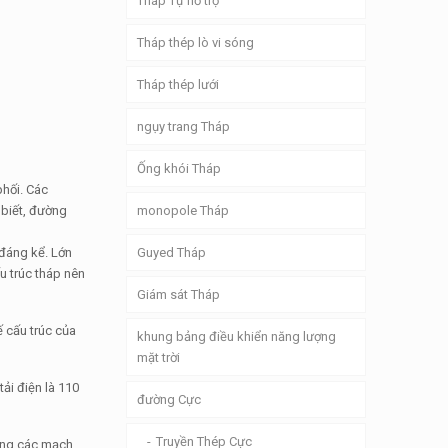
Tháp Tự hỗ trợ
Tháp thép lò vi sóng
Tháp thép lưới
ngụy trang Tháp
Ống khói Tháp
phối. Các
 biết, đường
monopole Tháp
 đáng kể. Lớn
Guyed Tháp
ấu trúc tháp nên
Giám sát Tháp
ế cấu trúc của
khung bảng điều khiển năng lượng
mặt trời
ải điện là 110
đường Cực
Truyền Thép Cực
ượng các mạch