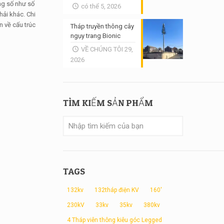
ng số như số
có thể 5, 2026
hải khác. Chi
n về cấu trúc
Tháp truyền thông cây
ngụy trang Bionic
VỀ CHÚNG TÔI 29,
2026
TÌM KIẾM SẢN PHẨM
TAGS
132kv
132tháp điện KV
160'
230kV
33kv
35kv
380kv
4 Tháp viễn thông kiễu góc Legged