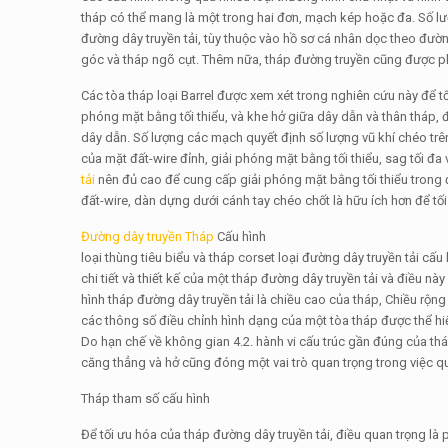
tháp có thể mang là một trong hai đơn, mạch kép hoặc đa. Số l
đường dây truyền tải, tùy thuộc vào hồ sơ cá nhân dọc theo đườn
góc và tháp ngõ cụt. Thêm nữa, tháp đường truyền cũng được ph
Các tòa tháp loại Barrel được xem xét trong nghiên cứu này để t
phóng mặt bằng tối thiểu, và khe hở giữa dây dẫn và thân tháp,
dây dẫn. Số lượng các mạch quyết định số lượng vũ khí chéo tr
của mặt đất-wire đỉnh, giải phóng mặt bằng tối thiểu, sag tối đa
tải
nên đủ cao để cung cấp giải phóng mặt bằng tối thiểu trong đ
đất-wire, dàn dựng dưới cánh tay chéo chốt là hữu ích hơn để tối
Đường dây truyền Tháp
Cấu hình
loại thùng tiêu biểu và tháp corset loại đường dây truyền tải cấu 
chi tiết và thiết kế của một tháp đường dây truyền tải và điều n
hình tháp đường dây truyền tải là chiều cao của tháp, Chiều rộng 
các thông số điều chỉnh hình dạng của một tòa tháp được thể hi
Do hạn chế về không gian 4.2. hành vi cấu trúc gần đúng của t
căng thẳng và hở cũng đóng một vai trò quan trọng trong việc qu
Tháp tham số cấu hình
Để tối ưu hóa của tháp đường dây truyền tải, điều quan trọng là 