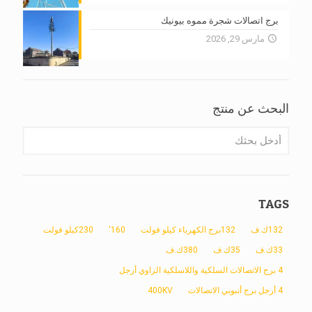
برج اتصالات شجرة مموه بيونيك
مارس 29, 2026
البحث عن منتج
TAGS
132ك.ف
132برج الكهرباء كيلو فولت
160'
230كيلو فولت
33ك.ف
35ك.ف
380ك.ف
4 برج الاتصالات السلكية واللاسلكية الزاوي أرجل
4 أرجل برج أنبوبي الاتصالات
400KV