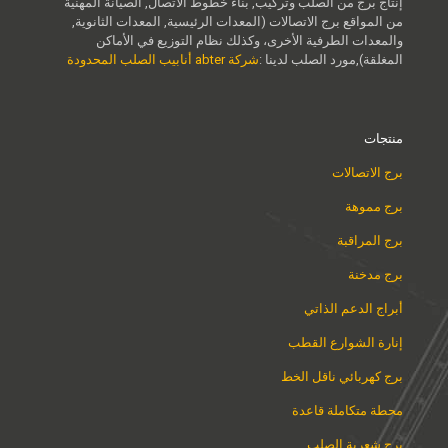
إنتاج برج من الصلب وتركيب, بناء خطوط الاتصال, الصيانة المهنية
من المواقع برج الاتصالات (المعدات الرئيسية, المعدات الثانوية,
والمعدات الطرفية الأخرى، وكذلك نظام التوزيع في الأماكن
المغلقة),مورد الصلب لدينا :
شركة abter أنابيب الصلب المحدودة
منتجات
برج الاتصالات
برج مموهة
برج المراقبة
برج مدخنة
أبراج الدعم الذاتي
إنارة الشوارع القطب
برج كهربائي ناقل الخط
محطة متكاملة قاعدة
برج شعرية الصلب