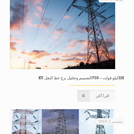
110كيلو فولت – 750التصميم وتحليل برج خط النقل KV
اقرأ أكثر
ديسمبر 2, 2024