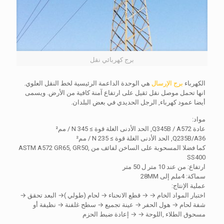
برج كهربائي نقل
الكهرباء
برج الإرسال
هي الوحدة الداعمة الرئيسية لخط النقل العلوي.
انها تحمل موصل نقل ثقيل على ارتفاع آمنة كافية من الأرض. ويسمى
أيضا عمود كهرباء, الرجل الحديدي في بعض البلدان.
مواد:
عادة Q345B / A572, الحد الأدنى الغلة قوة ≥ 345 N / مم²
Q235B/A36, الحد الأدنى الغلة قوة ≥ 235 N / مم²
كما فضلا المسحوبة على الساخن لفائف من ASTM A572 GR65, GR50,
SS400
ارتفاع: من عند 10 متر ل 50 متر
سماكة: 4ملم إلى 28MM
عملية الإنتاج:
اختبار المواد الخام → → قطع الانحناء → لحام (طولي )→ البعد تحقق →
شفة لحام → هول الحفر → عينة تجميع → سطح غلفنة → نظيفة أو
مسحوق الطلاء ,اللوحة → → إعادة ضبط الحزم