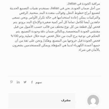
مراقبة الجودة في Jielian:
من أجل ضمان الجودة, نحن في Jielian نستخدم تقنيات التصنيع الحديثة
لتصنيع أبراج خطوط النقل, وقوالب متعددة البند, منحنية, الرقص
والتركيبات يمكن إعادة استخدامها في حالة تكرار الأوامر. ونحن نسعى
جاهدين أيضا لكامل تماما كل أمر كمية صغيرة والإنتاج البند بروتو. يتم
فحص أول قطعة من كل نوع مختلف من قالب حسب الأصول من قبل
مفتشي الجودة المتخصصة, وبالتالي ضمان دقة وجودة التصنيع. يتم
التحكم في نوعية برج البث من خلال فحص عينة خلال عملية, وثم 100%
فحص الجودة قبل خروجها من المصنع. وهكذا, ونحن على ثقة من أن
جميع أعمدة الكهرباء لدينا هي المؤهلة, ويمكن للمستخدمين يشعرون
بالأمان في شراء.
سهم
مشرف