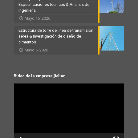
Especificaciones técnicas & Análisis de
ingeniería
Mayo 16, 2026
Estructura de torre de línea de transmisión
aérea & Investigación de diseño de
cimientos
Mayo 5, 2026
Vídeo de la empresa Jielian
Video
Player