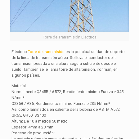
Torre de Transmisión Eléctrica
Eléctrico
Torre de transmisión
es la principal unidad de soporte
de la línea de transmisión aérea. Se lleva el conductor de la
transmisión pesada a una altura segura suficiente desde el
suelo. También se le llama torre de alta tensión, ironman, en
algunos países.
Material:
Normalmente Q345B / A572, Rendimiento mínimo Fuerza ≥ 345
N/mm²
Q235B / A36, Rendimiento mínimo Fuerza ≥ 235 N/mm²
Así como laminados en caliente de la bobina de ASTM A572
GR65, GR50, SS400
Altura: De 10 a metros 50 metro
Espesor: 4mm a 28 mm
Proceso de producción:
La materia prima de ensayo de corte → → → Soldadura flexión