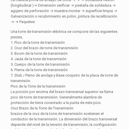
(longitudinal )→ Dimensión verificar → pestaña de soldadura →
agujero de perforación → muestra montar → superficie limpia →
Galvanización o recubrimiento en polvo ,pintura de recalibración
→ → Paquetes
Una torre de transmisión eléctrica se compone de las siguientes
piezas,
1. Pico de la torre de transmisión
2. Cruz del brazo de torre de transmisión
3. Boom de la torre de transmisión
4. Jaula de la torre de transmisión
5. Cuerpo de la torre de transmisión
6. Pierna de la torre de transmisión
7. Stub / Perno de anclaje y Base conjunto de la placa de torre de
transmisión.
Pico de la Torre de la transmisión
La porción por encima del brazo transversal superior se llama
pico de torre de transmisión. Generalmente alambre de
protección de tierra conectado a la punta de este pico.
Cruz Brazo de la Torre de Transmisión
brazos de la cruz de la torre de transmisión sostienen el
conductor de la transmisión. La dimensión del brazo transversal
depende del nivel de la tensión de transmisión, la configuración