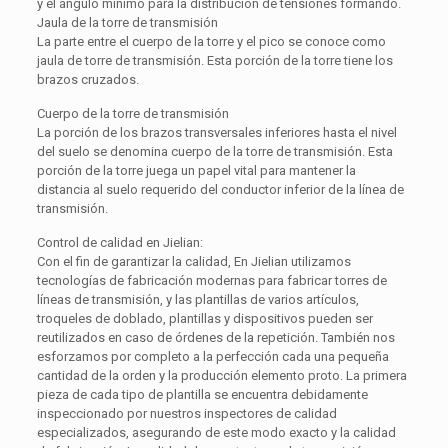
y el ángulo mínimo para la distribución de tensiones formando.
Jaula de la torre de transmisión
La parte entre el cuerpo de la torre y el pico se conoce como
jaula de torre de transmisión. Esta porción de la torre tiene los
brazos cruzados.
Cuerpo de la torre de transmisión
La porción de los brazos transversales inferiores hasta el nivel
del suelo se denomina cuerpo de la torre de transmisión. Esta
porción de la torre juega un papel vital para mantener la
distancia al suelo requerido del conductor inferior de la línea de
transmisión.
Control de calidad en Jielian:
Con el fin de garantizar la calidad, En Jielian utilizamos
tecnologías de fabricación modernas para fabricar torres de
líneas de transmisión, y las plantillas de varios artículos,
troqueles de doblado, plantillas y dispositivos pueden ser
reutilizados en caso de órdenes de la repetición. También nos
esforzamos por completo a la perfección cada una pequeña
cantidad de la orden y la producción elemento proto. La primera
pieza de cada tipo de plantilla se encuentra debidamente
inspeccionado por nuestros inspectores de calidad
especializados, asegurando de este modo exacto y la calidad