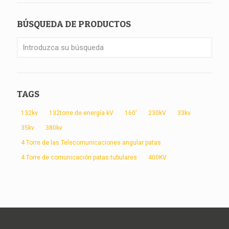
BÚSQUEDA DE PRODUCTOS
TAGS
132kv
132torre de energía kV
160'
230kV
33kv
35kv
380kv
4 Torre de las Telecomunicaciones angular patas
4 Torre de comunicación patas tubulares
400KV