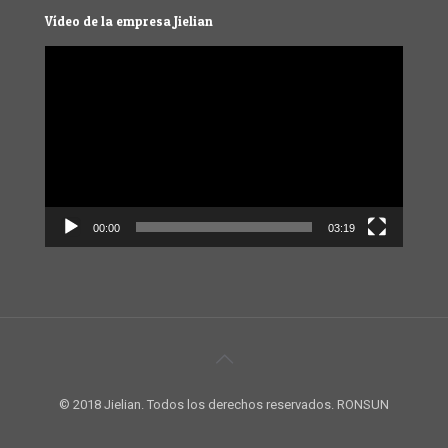
Vídeo de la empresa Jielian
Video
Player
00:00
03:19
© 2018 Jielian. Todos los derechos reservados. RONSUN