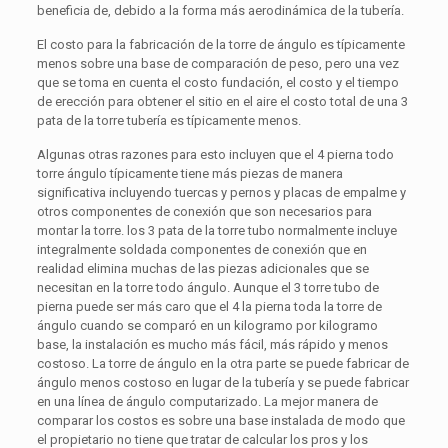
beneficia de, debido a la forma más aerodinámica de la tubería.
El costo para la fabricación de la torre de ángulo es típicamente
menos sobre una base de comparación de peso, pero una vez
que se toma en cuenta el costo fundación, el costo y el tiempo
de erección para obtener el sitio en el aire el costo total de una 3
pata de la torre tubería es típicamente menos.
Algunas otras razones para esto incluyen que el 4 pierna todo
torre ángulo típicamente tiene más piezas de manera
significativa incluyendo tuercas y pernos y placas de empalme y
otros componentes de conexión que son necesarios para
montar la torre. los 3 pata de la torre tubo normalmente incluye
integralmente soldada componentes de conexión que en
realidad elimina muchas de las piezas adicionales que se
necesitan en la torre todo ángulo. Aunque el 3 torre tubo de
pierna puede ser más caro que el 4 la pierna toda la torre de
ángulo cuando se comparó en un kilogramo por kilogramo
base, la instalación es mucho más fácil, más rápido y menos
costoso. La torre de ángulo en la otra parte se puede fabricar de
ángulo menos costoso en lugar de la tubería y se puede fabricar
en una línea de ángulo computarizado. La mejor manera de
comparar los costos es sobre una base instalada de modo que
el propietario no tiene que tratar de calcular los pros y los